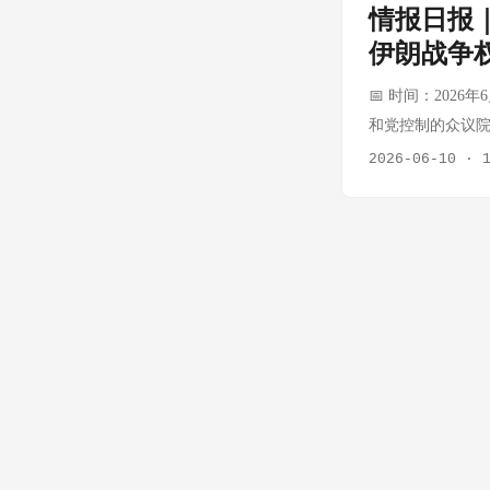
情报日报｜
飞维修 卡塔尔赠
伊朗战争
机型的导弹探测和对
7位首相 斯塔默
📅 时间：2026年
施"海上封锁" 作
和党控制的众议院
★★★★★ 贸易
执法局（ICE）
2026-06-10
·
运受威胁 英国政局 
署。民主党人强烈
2026-07-21 08:04
因移民改革分歧导
利，通过"协调程
致命枪击事件引发的改
第702条即将到
讨论其指定的代理国
期，该条款允许
因担忧普尔特缺乏
与民主党人联手阻
FISA第702
对，凸显了特朗普