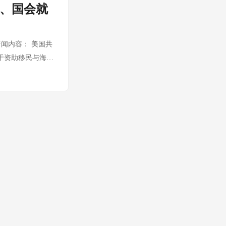
期、国会就
 新飞机被曝缺乏旧
）成为英国10年来第
武装宣布对沙特实
 新闻内容： 美国共
 美加关税战
用于资助移民与海关
剧上升，霍尔木兹航
白宫由特朗普签
ews | 时间：
革协议。国会此前
执法议程的重大胜
保障，但争议性的
/情报 🔗 FISA
9日与特朗普会面，
6月12日（周五）到
。参议院民主党人
七名共和党人此前
💡 思考分析：
特任命引发的两党反
：2026年6月