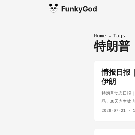
FunkyGod
Home
Tags
»
特朗
情报日报
伊朗
特朗普动态日报｜2
品，30天内生效 
免 白宫称此举为保
2026-07-21
·
关税后的最新升级
泽希齐扬称正在与
目标 约旦军方击