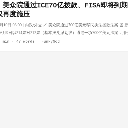
美众院通过ICE70亿拨款、FISA即将到
送的新专机因"额外升级"停飞约一个月 特朗普将暂时使用旧的蓝白色飞机
权再度施压
抗系统 🌍 地缘政治背景 英国政局突变 安迪·伯纳姆（Andy Burnham
辞职后，伯纳姆接任 英国外交政策可能出现调整 胡塞武装封锁沙特 胡塞
6月10日 08:00 | 内政/外交 🔗 美众院通过700亿美元移民执法拨款法案 
为对沙特封锁也门港口和机场的报复 📊 影响评估 事件 影响等级 风险评估
6月9日以214票对212票（基本按党派划线）通过一项700亿美元法案，
伙伴关系严重受损，通胀压力上升 美伊冲突 ★★★★★ 地区战争风险急
和边境巡逻队，覆盖特朗普剩余任期。该法案此前已在参议院通过，将送交
1 min
·
47 words
·
FunkyGod
★★★☆☆ 西方联盟协调可能出现变数 数据来源：BBC、AP News、NBC N
反对该法案，因今年1月移民执法人员致命枪击事件后，双方未能达成改
 CST
致国土安全部部分部门停摆76天。 💡 思考分析： 该法案是特朗普移民
序"绕过了参议院民主党人的反对。法案签署后，ICE执法能力将得到资金
革诉求仍未解决，内政隐患持续。 📅 时间：2026年6月10日 08:00 | 法律
期，众院议长与特朗普紧急磋商 📰 新闻内容： 美国众议院议长约翰逊6月
家情报总监比尔·普尔特（Bill Pulte）的任命问题。FISA第702条将于
美国情报机构无需搜查令即可收集外国目标的电子邮件、短信和手机数据
国家安全经验且可能利用情报权力对付政治对手，已阻止第702条更新。
止更新。特朗普在社交媒体上表示普尔特将于6月19日接任代理情报总监。 
条若无法延期，美国情报机构将失去关键监控工具，国家安全面临风险。普尔
情报人事安排面临的政治阻力，也是国会制衡行政权力的最新体现。 📅 时间