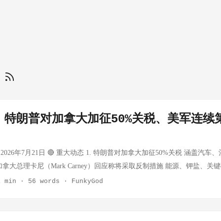
普
｜特朗普对加拿大加征50%关税、美军连续第
026年7月21日 🔴 重大动态 1. 特朗普对加拿大加征50%关税 涵盖汽
加拿大总理卡尼（Mark Carney）回应称将采取反制措施 能源、钾盐、
护美国企业的必要措施 这是继钢铁铝材15%-50%关税、软木25%关税、
1 min
·
56 words
·
FunkyGod
 2. 美军连续第10夜打击伊朗 特朗普警告伊朗将为美军士兵死亡付出"数倍
美国进行"全面战争" 霍尔木兹海峡紧张局势急剧升级 伊朗无人机袭击巴
落3枚伊朗导弹 科威特拦截伊朗无人机 双方仍通过中间人保持外交渠道沟通 