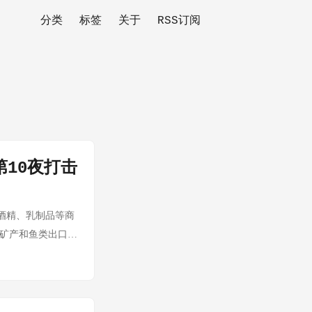
分类
标签
关于
RSS订阅
10夜打击
车、酒精、乳制品等商
关键矿产和鱼类出口豁
汽车非美零件25%
代价" 伊朗总统佩
林、约旦、叙利亚
3. 新空军一号停