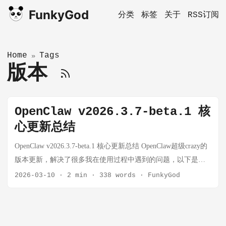
FunkyGod
分类
标签
关于
RSS订阅
Home
Tags
»
版本
OpenClaw v2026.3.7-beta.1 核
心更新总结
OpenClaw v2026.3.7-beta.1 核心更新总结 OpenClaw超级crazy的
版本更新，解决了很多我在使用过程中遇到的问题，以下是相
关主要更新要点： 发布信息：89 项代码提交 · 200+ Bug 修复 ·
2026-03-10
·
2 min
·
338 words
·
FunkyGod
5 大核心功能 发布人：Peter Steinberger 版本标签：v2026.3.7-
beta.1 更新说明原文：Release openclaw 2026.3.7-beta.1 ·
openclaw/openclaw 一、双引擎模型适配 关键词：GPT-5.4 ·