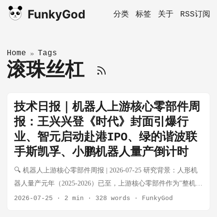
FunkyGod
分类
标签
关于
RSS订阅
Home
Tags
»
滚珠丝杠
技术日报｜机器人上游核心零部件周
报：王兴兴登《时代》封面引爆行
业、智元启动赴港IPO、绿的谐波联
手斯凯孚、小鹏机器人量产倒计时
🔍 机器人上游核心零部件周报 | 2026-07-25 研究背景：人形机
器人量产元年（2025-2026）已至，上游核心零部件作为"整机不
管谁赢都受益"的卖水人逻辑，正在经历从工业自动化向具身智
2026-07-25
·
2 min
·
328 words
·
FunkyGod
能的品类跃迁。本周报每周系统性跟踪电机、减速器、传感