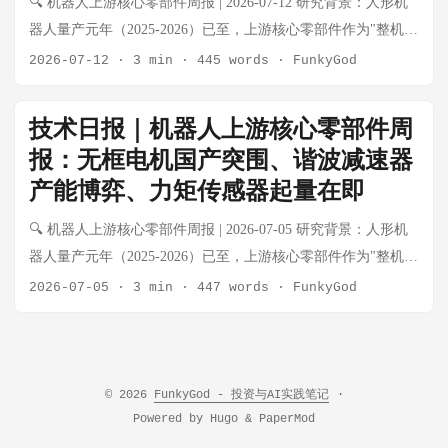
🔍 机器人上游核心零部件周报 | 2026-07-12 研究背景：人形机
杯电机 灵巧手订单持续起量，德昌/鸣志出货稳步增长 ⬆️ 景气上
同登上《时代》（TIME）杂志封面。这是距上次中国企业家登
器人量产元年（2025-2026）已至，上游核心零部件作为"整机不
行 谐波减速器 绿的H1业绩大超预期，国产份额正式突破65% ⬆️
上该刊物封面8年以来的首次，上一位是马云（2018年）。《时
管谁赢都受益"的卖水人逻辑，正在经历从工业自动化向具身智
2026-07-12
·
3 min
·
445 words
·
FunkyGod
景气上行 RV减速器 工业基本盘稳健，人形机器人增量预期2027
代》封面标题为《机器人时代来临》（The Robot Age is
能的品类跃迁。本周报每周系统性跟踪电机、减速器、传感
年释放 ➡️ 稳健 力矩传感器 国产六维力传感器进入小批量供
Here）。 GD01机甲近2.7米的身高几乎占据整个封面版面，王
器、丝杠、灵巧手核心零部件五大细分赛道的动态。 本期特别
货，触觉阵列开始量产验证 ⬆️ 景气上行 触觉/柔性传感器 灵巧
技术日报｜机器人上游核心零部件周
兴兴站在GD01右侧，身形与之形成鲜明对比。这一封面标志
关注：绿的谐波H1业绩超预期、滚柱丝杠供需缺口持续扩大、
手配套需求涌现，WAIC 2026现场展示多种方案 ⬆️ 新兴赛道 滚
报：无框电机国产突围、谐波减速器
着：中国机器人在全球舆论场完成了从"跟随者"到"引领者"的符
本末科技港股上市进入倒计时、国产六维力传感器进入量产阶
珠/滚柱丝杠 产能缺口持续，滚柱丝杠订单已排至2027年 ⚠️ 供
号性跨越。 对上游零部件的深层意义 《时代》封面的影响不局
产能博弈、力矩传感器起量在即
段。 💡 核心结论速览 细分赛道 本周核心变化 景气度 无框力矩
需紧张 灵巧手零部件 空心杯+腱绳+触觉传感器集成方案成为行
限于宇树一家，而是对整个产业链的情绪拉动： 整机量产预期
电机 本末科技即将港股上市，垂直整合模式获认可 ⬆️ 景气上行
🔍 机器人上游核心零部件周报 | 2026-07-05 研究背景：人形机
业主流 ⬆️ 景气上行 🎯 WAIC 2026 特别专题：具身智能从"展
强化：宇树GD01机甲全球首秀（成都春熙路）落地，标志着大
空心杯电机 灵巧手订单持续起量，德昌/鸣志出货稳步增长 ⬆️ 景
器人量产元年（2025-2026）已至，上游核心零部件作为"整机不
示"到"干活" 事件背景 2026世界人工智能大会（WAIC 2026）于
型重载人形机甲从展示进入实际场景验证，关节模组（无框力
气上行 谐波减速器 绿的谐波H1业绩超预期，国产份额持续扩张
管谁赢都受益"的卖水人逻辑，正在经历从工业自动化向具身智
7月17-18日在上海西岸举行，本届大会的核心主题之一是具身智
2026-07-05
·
3 min
·
447 words
·
FunkyGod
矩电机+谐波减速器+力矩传感器）需求直接受益 国际资本关注
⬆️ 景气上行 RV减速器 工业基本盘稳健，人形机器人增量预期
能的品类跃迁。本周报每周系统性跟踪电机、减速器、传感
能的实际落地应用。多位产业领袖和学术专家在现场分享了关
度提升：封面效应将吸引全球一级市场资金加速布局中国机器
2027年释放 ➡️ 稳健 力矩传感器 国产六维力传感器量产验证通
器、丝杠、灵巧手核心零部件五大细分赛道的动态。 💡 核心结
键洞察。 核心信号 机器人不再"耍酷"，开始真正"干活" 据澎湃
人产业链 政策加速信号：封面背后是中美科技竞争的大背景，
过，价格优势显著 ⬆️ 景气上行 触觉/柔性传感器 灵巧手配套需
论速览 细分赛道 本周核心变化 景气度 无框力矩电机 国产龙头
新闻记者现场报道，WAIC 2026展示了灵巧手在高危场景中的实
政策对机器人整机和上游核心零部件的扶持预期进一步强化 宇
求涌现，国内初创获头部客户验证 ⬆️ 新兴赛道 滚珠/滚柱丝杠
批量出货，关节模组价格战开打 ⬆️ 景气上行 空心杯电机 灵巧手
际应用案例 智能体手机现场展示AI辅助写作汇报功能 产业界
© 2026
FunkyGod - 投资与AI实践笔记
·
树本周密集动作（7月24日） GD01机甲成都春熙路商圈全球首
产能缺口持续，滚柱丝杠国产化率仍低于20% ⚠️ 供需紧张 灵巧
订单起量，德昌电机切入机器人供应链 ⬆️ 景气上行 谐波减速器
从"概念展示"向"商业落地"转变明显 高通表态：智能体之年已
Powered by
Hugo
&
PaperMod
秀，同步开启科创主题展区 与成都市人民政府签署战略合作协
手零部件 空心杯+腱绳+触觉传感器集成方案成为行业主流 ⬆️ 景
绿的谐波产能扩张完成，国产份额持续侵蚀哈默纳科 ➡️ 格局重
至 高通公司全球副总裁、中国区研发负责人徐晧博士在WAIC