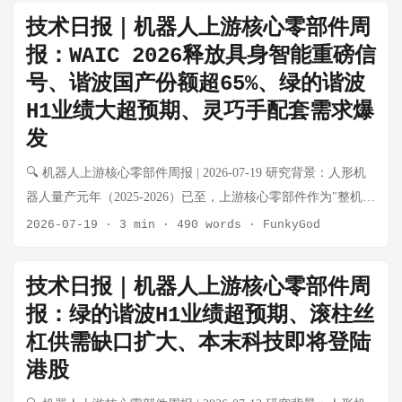
器、丝杠、灵巧手核心零部件五大细分赛道的动态。 本期特别
技术日报｜机器人上游核心零部件周
关注：王兴兴与宇树GD01共同登上《时代》杂志封面（行业里
报：WAIC 2026释放具身智能重磅信
程碑事件）、智元机器人启动赴港IPO、绿的谐波与斯凯孚成立
号、谐波国产份额超65%、绿的谐波
机器人精密轴承合资公司、小鹏人形机器人量产产线进入最后
H1业绩大超预期、灵巧手配套需求爆
联调阶段、A股系统性下跌中机器人板块的韧性。 💡 核心结论
速览 细分赛道 本周核心变化 景气度 无框力矩电机 整机厂扩张
发
带动需求，步科/伟创持续出货 ⬆️ 景气上行 空心杯电机 灵巧手
🔍 机器人上游核心零部件周报 | 2026-07-19 研究背景：人形机
配套稳步增长，德昌/鸣志出货无大幅变化 ➡️ 稳健 谐波减速器
器人量产元年（2025-2026）已至，上游核心零部件作为"整机不
绿的谐波+斯凯孚成立轴承合资，谐波国产化配套再突破 ⬆️ 景气
管谁赢都受益"的卖水人逻辑，正在经历从工业自动化向具身智
2026-07-19
·
3 min
·
490 words
·
FunkyGod
上行 RV减速器 工业基本盘稳健，秦川机床人形机器人用RV仍
能的品类跃迁。本周报每周系统性跟踪电机、减速器、传感
在验证 ➡️ 稳健 力矩/六维传感器 国产进入小批量供货，倍轻松
器、丝杠、灵巧手核心零部件五大细分赛道的动态。 本期特别
终止传感项目引关注 ⚠️ 分化 触觉/柔性传感器 灵巧手需求涌
技术日报｜机器人上游核心零部件周
关注：WAIC 2026现场直击释放具身智能重磅信号、绿的谐波
现，初创公司多方案并行 ⬆️ 新兴赛道 滚珠/滚柱丝杠 产能缺口
报：绿的谐波H1业绩超预期、滚柱丝
H1业绩大超预期、谐波减速器国产份额正式突破65%、灵巧手
持续，订单可见度仍至2027Q1 ⚠️ 供需紧张 灵巧手零部件 宇树/
杠供需缺口扩大、本末科技即将登陆
触觉传感器配套进入量产阶段、滚柱丝杠订单排至2027年。 💡
小鹏等量产加速，配套需求确定性提升 ⬆️ 景气上行 🌟 本周特别
港股
核心结论速览 细分赛道 本周核心变化 景气度 无框力矩电机 本
专题：《时代》杂志封面与宇树的"高光时刻" 事件背景 7月23
末科技港股上市倒计时，垂直整合模式获认可 ⬆️ 景气上行 空心
日，宇树科技创始人兼CEO王兴兴与自家载人机甲产品GD01共