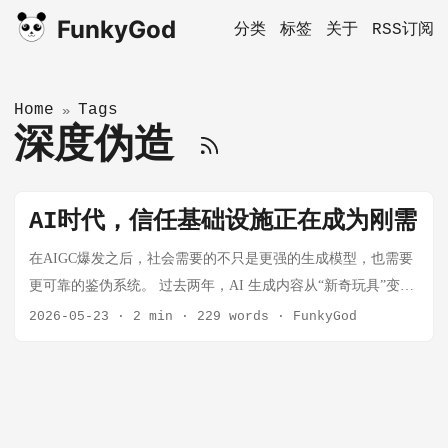
FunkyGod
分类
标签
关于
RSS订阅
Home
Tags
»
深度伪造
AI时代，信任基础设施正在成为刚需
在AIGC爆发之后，社会需要的不只是更强的生成模型，也需要
更可靠的鉴伪系统。 过去两年，AI 生成内容从“新奇玩具”变成
了基础能力，也开始从“效率工具”变成“风险放大器”。 它可以
2026-05-23
·
2 min
·
229 words
·
FunkyGod
帮你生成海报、头像、视频、广告、PPT，也可以帮你生成谣
言、诈骗、伪证、假合同、假客服、假高管发言，甚至直接攻
击一个人的尊严和一个机构的信任。 这就是为什么我越来越相
信一件事：AI 时代真正稀缺的，不只是生成能力，而是验证能
力。 换句话说，未来的核心竞争力不只是“能不能做出内容”，