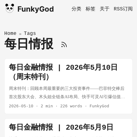
FunkyGod
分类
标签
关于
RSS订阅
Home
Tags
»
每日情报
每日金融情报 | 2026年5月10日
（周末特刊）
周末特刊：回顾本周最重要的三大投资事件——巴菲特交棒后
首次股东大会、木头姐全链条AI布局、快手可灵AI引爆估值修
复。 📰 今日情报汇总 1. 巴菲特2026股东大会：六大核心要点
2026-05-10
·
2 min
·
226 words
·
FunkyGod
2026年5月2日，伯克希尔·哈撒韦在奥马哈举行年度股东大会。
这是巴菲特退任CEO（2026年1月1日Greg Abel接任）后的首次
每日金融情报 | 2026年5月9日
大会。 关键数据： 指标 数值 现金储备 3,973.8亿美元（历史最