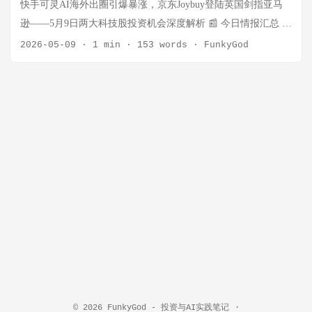
高） Q1营业利润 113.5亿美元（+18%） 巴菲特年龄 95岁（以
快手可灵AI海外出圈引爆暴涨，京东Joybuy登陆英国剑指亚马
董事长身份出席） 六大核心要点： "赌场论"："We've never had
逊——5月9日两大科技股投资机会深度解析 📰 今日情报汇总 1.
people in a more gambling mood than now." 巴菲特认为日内期
快手(01024.HK)单日暴涨9.4%：可灵AI海外出圈 核心数据： 指
2026-05-09
·
1 min
·
153 words
·
FunkyGod
权、预测市场等投机行为泛滥，很多资产价格将"看起来非常荒
标 数值 收盘价 52.95港元（+9.40%） PE(TTM) 11.17x 总市值
谬" 4,000亿现金不投：手握巨额现金却不愿出手，说明他认为
2302亿港元 暴涨原因三重驱动： 可灵AI商业化加速：MAU突
当前市场估值过高，在等"别人恐惧时我贪婪"的时刻 力挺接班
破1200万，1月付费用户较12月增长350%，韩国市场收入激增13
人："The transition has been 100% successful. He's doing
倍，移动端日均收入暴增102% 机构集体唱多：摩根大通喊
everything I did and then some, doing it better than I did." 95岁的
出"全球最便宜的AI股之一"，第一上海给出58.3港元目标价 估
巴菲特穿着毛衣坐在台下，主动拿话筒力挺 Abel 苹果与库
值极度低估：从52周高点100港元跌去47%，PE仅11倍，PEG
克："Tim, take a bow." 回顾苹果投资从35亿美元增值到1,850亿
0.53（远低于1） 投资结论： AI催化+极度低估=暴力反弹。但
美元。Tim Cook 亲临现场，获得的掌声比巴菲特还长 AI态度审
暴涨9%后不宜追涨，建议等回调至45-48港元区间再分批建仓。
慎：新CEO Abel 表示 "We're not going to do AI for the sake of
2. 快手2025年报：营收1428亿，净利润206亿 年度财务趋势：
AI"。会议用巴菲特deepfake视频展示AI伪造风险 ...
年份 营收(亿元) 同比 经调整净利(亿元) 同比 净利率 2023 1134
+20% 102 — 9.0% 2024 1269 +12% 177 +73% 13.9% 2025 1428
+12.5% 206 +16.5% 14.5% 收入结构拆解： 业务 收入(亿元) 占
比 同比 线上营销（广告） 814.6 57% +12.5% 直播 391.0 27%
+5.5% 其他（电商+AI） 222.0 16% +27.6% 关键信号： 营收增
© 2026
FunkyGod - 投资与AI实践笔记
·