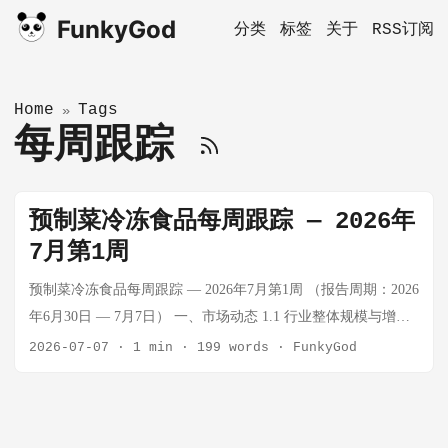
FunkyGod
分类
标签
关于
RSS订阅
Home
Tags
»
每周跟踪
预制菜冷冻食品每周跟踪 — 2026年
7月第1周
预制菜冷冻食品每周跟踪 — 2026年7月第1周 （报告周期：2026
年6月30日 — 7月7日） 一、市场动态 1.1 行业整体规模与增速
预制菜赛道持续扩容，C端渗透率加速提升 2026年上半年，中
2026-07-07
·
1 min
·
199 words
·
FunkyGod
国预制菜市场规模延续双位数增长态势。据艾媒咨询估算，
2026年全年行业规模有望突破 5,500亿元，同比增速约 18-
20%。驱动因素包括： 家庭小型化趋势加剧，一二线城市"懒人