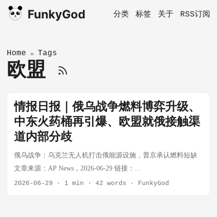
FunkyGod
分类
标签
关于
RSS订阅
Home
Tags
»
欧盟
情报日报｜俄乌战争燃料博弈升级、
中东火药桶再引爆、欧盟就俄接触渠
道内部分歧
俄乌战争：乌克兰无人机打击俄能源设施，普京承认燃料短缺
文章来源：AP News，2026-06-29 链接：
https://apnews.com/article/russia-ukraine-war-drone-missile-attacks-
2026-06-29
·
1 min
·
42 words
·
FunkyGod
putin-70ba832d0e760e08e5d50c5f467d953f 一句话总结：俄乌战
争进入燃料博弈新阶段——乌克兰无人机持续打击俄罗斯炼油