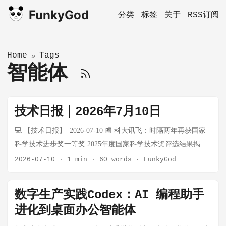
FunkyGod
分类
标签
关于
RSS订阅
Home
Tags
»
智能体
技术日报｜2026年7月10日
💻 【技术日报】| 2026-07-10 📰 科大讯飞：时隔两年再获国家
科学技术进步奖一等奖 2025年度国家科学技术奖评选结果揭
晓，鹏城实验室牵头、华为/北大/清华/科大讯飞等单位共同完成
2026-07-10
·
1 min
·
60 words
·
FunkyGod
的"鹏城云脑"超大规模国产智能算力系统及产业化工程"项目荣
获国家科学技术进步奖一等奖。该项目是全国产自主可控智算
数字生产实践Codex：AI 编程助手
赛道的重大基础创新，标志着我国国产智能算力系统研制取得
进化到桌面办公智能体
重大突破。科大讯飞时隔两年再次获得国家科学技术进步奖一
等奖。 来源：新浪科技 | 时间：2026-07-10 📰 告别"失忆"！