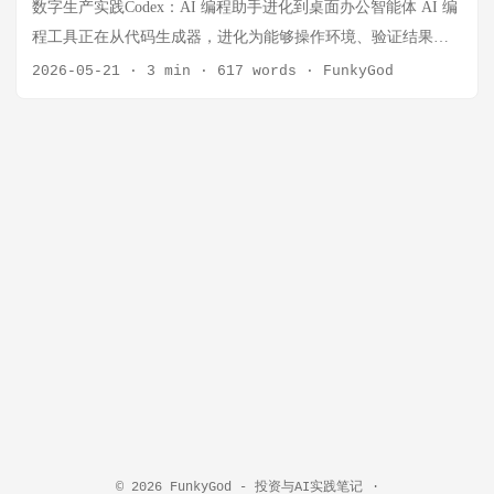
数字生产实践Codex：AI 编程助手进化到桌面办公智能体 AI 编
EverMind发布自进化智能体框架Raven，可重写自身代码
程工具正在从代码生成器，进化为能够操作环境、验证结果、
EverMind发布基于EverOS的深度自进化智能体Raven Agent，采
持续协作的软件开发智能体。 在过去，很多人对 AI 编程工具
2026-05-21
·
3 min
·
617 words
·
FunkyGod
用独创的双向记忆机制和可重写自身代码的进化能力。Raven通
的理解还停留在"帮我补全代码""生成一段函数""解释一段报
过四层仿生架构将对话流切分为独立记忆单元，构建用户深度
错"。但 OpenAI 最新版 Codex 的能力已经不止于此。 根据
画像。具备改写自身代码能力，可通过EverBrain动态微调模型
OpenAI 官方对新版 Codex 的介绍，Codex 正在从一个单纯的代
权重。测试数据显示，Raven能以传统方案1/10的Token消耗实现
码助手，升级为贯穿软件开发生命周期的智能协作伙伴。它不
超越全量上下文的准确率。 来源：新浪科技 | 时间：2026-07-10
仅能写代码、理解代码库、处理 PR 评审，还开始具备两类更接
📰 加速进化发布Booster T2，打造双足人形机器人高算力旗舰平
近真实开发者工作方式的能力： Computer Use，也就是操作系
台 加速进化发布具身开发旗舰平台Booster T2，融合腿足运动控
统级控制能力； 内置浏览器，也就是在 Codex 应用中直接打
制能力、旗舰级智能计算平台与开放开发生态。专业版配备
开、观察和操作网页的能力。 这两项能力的出现，意味着
NVIDIA Thor旗舰芯片，提供高达2070 TFLOPS算力，是当前双
Codex 不再只是"回答怎么写代码"，而是开始进入真实开发环
足人形机器人领域算力领先平台。基于Booster Studio具身智能
境，帮助开发者完成更完整的任务链路。 一、Codex 正在从代
开发平台，开发者可完成从仿真训练、算法开发到真机部署的
码助手变成开发智能体 传统 AI 编程工具的核心能力是生成代
完整流程。 来源：新浪科技 | 时间：2026-07-10 📰 美国各大唱
码。用户提出需求，AI 给出代码片段，开发者再自己复制、运
片公司施压流媒体平台，要求AI生成歌曲强制标注标识 美国唱
行、调试和验证。 而新版 Codex 的方向更接近 开发智能体。
片业协会（RIAA）与国际唱片业协会（IFPI）牵头，联合多家
所谓开发智能体，不只是会生成代码，而是能够围绕一个开发
© 2026
FunkyGod - 投资与AI实践笔记
·