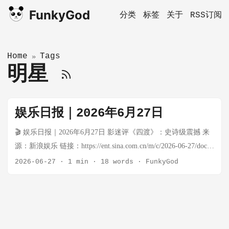
FunkyGod
分类
标签
关于
RSS订阅
Home
Tags
»
明星
娱乐日报｜2026年6月27日
🎬 娱乐日报｜2026年6月27日 影迷评《四渡》：史诗级震撼 来
源：新浪娱乐 链接：https://ent.sina.com.cn/m/c/2026-06-27/doc-
inievzuq4588099.shtml 电影《四渡》讲述长征时期红军四渡赤水
2026-06-27
·
1 min
·
18 words
·
FunkyGod
的故事，刘烨饰演毛泽东，获影迷高度评价，被誉为主旋律电
影佳作。贵州实景拍摄，叙事简洁易懂，展现战争史上的经典
战例与运动战传奇。有影迷评价"四渡：渡己，渡人，渡苍生，
渡天下"，毛主席和蒋介石对弈的转场也被认为是"电影里最强的
转场"。 影迷评《魔方小姐》：燃爆赛场 来源：新浪娱乐 链