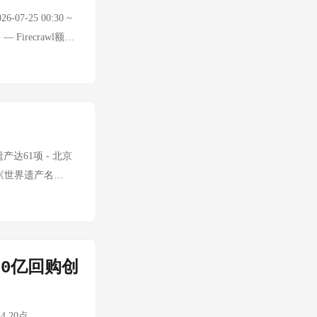
1.47%。南下资金净
07-25 00:30 ~
国际3.2亿港元。
 Firecrawl额度
0.38%（连跌三
0后回落至$4,000
 科技巨头涨跌互现：
 -3.88%
存储板块全线重挫：
数 数据暂缺 — API额度
美光科技、西部数据
搜索API额度持续耗
： 纳斯达克中国金
an从$96.70继
百度跌超1%。 大
 🌍 地缘政治与宏
遗产达61项 - 北京
油 — -3.88%
入沉寂，能源供应风
《世界遗产名
/盎司 +3.91%
特朗普威胁伊朗 胡
认证。 SK集团与
升温油价回调。黄
印度寻找替代供应
系，涵盖AI工厂建
月25日晚，伊朗外
应对中东供应风险
与英伟达共同开发下一
此举为"侵略行
木兹/红海风险上升
技将持有广州华星半
一艘俄罗斯军舰及
0亿回购创
尼诺转化为通胀问题
99%。 2026
三位。 携程公布五
、保障酒店经营者自
.20点