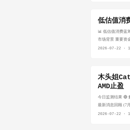
三大指数集体小幅收涨：
温，Murban原油单
— 7/22为正常交易
+0.25%（357
口 布伦特突破$1
已耗尽（连续多日报错
只涨停。电网设
低估值消费
密货币 状态：外部价
政治与宏观 今日
活跃。 但外资在撤
考（7/14最后数据）
要指示，全国基础
📊 低估值消费蓝筹
超42亿元。 解
中国提交立场文件
市场背景 重要资
本面或增量资金推
华 中欧战略沟通
仓AI产业链 刘
2026-07-22
·
资 证监会主席吴
缘紧张持续，原油
点 描述 白酒 1
大高水平制度型开
金二季度持仓"大
味业启动首次股份回
调至"超配"，渣
API（Tavily/
器 (000651) — 
预期，均指向中国
木头姐Cat
BTC/USD：$62
（接近52周低点） 
至11%。 ...
支撑位：$62,000
AMD止盈
资产：25.67元 
格力当前PE：约1
今日监测结果 🔴
辑： PE仅约1
最新消息回顾 (7月20日-
现金分红历史稳定
SpaceX, Thes
2026-07-22
·
调行业需求受房地产
**SpaceX AR
食品饮料 | ⭐⭐ 指
ARK连续多日逢低买入 2️