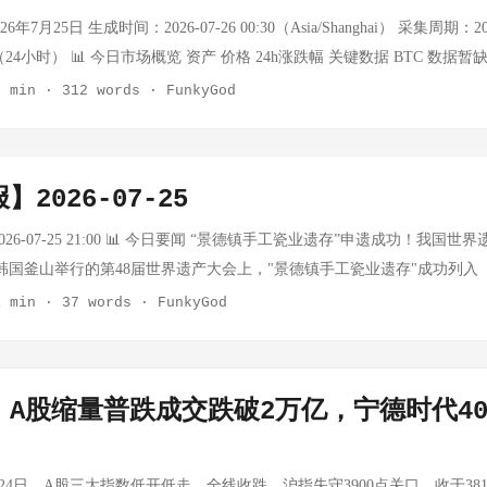
云1.35亿元 **港股方面，**恒指跌0.98%失守25000点，恒生科技指数跌
年7月25日 生成时间：2026-07-26 00:30（Asia/Shanghai） 采集周期：2026-
亿港元，净卖出阿里巴巴32.08亿港元，但净买入华虹宏力3.78亿港元、中芯
0:30（24小时） 📊 今日市场概览 资产 价格 24h涨跌幅 关键数据 BTC 数据暂缺 —
，科技股分化 主要指数表现： 指数 涨跌幅 周表现 道琼斯工业 +0.46% -
用 黄金 ~$4,000/oz — API额度耗尽，世界黄金协会：黄金年初突破$5,50
2 min
·
312 words
·
FunkyGod
.05% -0.61%（连跌两周） 纳斯达克综合 -0.64% -2.13%（连跌两周）
桶 -3.12% oilprice.com实时数据（7/25），连续第二日回调 布伦特 $96.78/桶
涨0.65%，微软涨0.03%，特斯拉跌逾2%，Meta跌逾1%。 半导体、
跌破$97 Murban $97.05/桶 -9.44% oilprice.com，连续第二日暴跌 上证指
.25%，闪迪跌超10%，SK海力士ADR跌超8%，迈威尔科技跌超7%，
 USD/CNY — — API额度限制，数据暂缺 注：Tavily/Firecrawl
2026-07-25
念股同样大跌，应用光电跌超10%，Coherent、Credo跌超9%。 中概股
价格无法获取。原油数据通过oilprice.com可获取，连续第二日回调。Murb
，本周累跌2.8%。小鹏汽车、蔚来跌逾3%，理想汽车跌超2%，阿里巴巴、
（但百分比从-9.77%收窄至-9.44%，实际上价格从$96.70回升至$97.05）。
026-07-25 21:00 📊 今日要闻 “景德镇手工瓷业遗存”申遗成功！我国世界
金属走强 品种 价格 涨跌幅 WTI原油 — -3.12%（周涨8.27%） 布伦特原
： 事件 详情 俄罗斯黑海港口 俄罗斯最大黑海石油港口因无人机威胁陷
在韩国釜山举行的第48届世界遗产大会上，"景德镇手工瓷业遗存"成功列入
MEX黄金 4056.9美元/盎司 +0.95%（周涨0.84%） COMEX白银 58.53美元
木兹海峡 霍尔木兹海峡油轮通行量降至5月以来最低水平，战争风险飙升 
61项世界遗产，享有"千年瓷都"美誉的景德镇正式斩获全球最高等级文化
1 min
·
37 words
·
FunkyGod
） 本周原油累计大涨约9%，主要受中东地缘风险推动；但周五获利了结情绪
，特朗普威胁伊朗 红海沙特出口 沙特红海原油出口自3月峰值下降41% 
元战略合作 - SK集团与英伟达宣布建立超过5000亿美元的综合合作伙伴关
避险需求和美元走弱。 重大财经事件 地缘政治：伊朗-乌克兰冲突升温 7
委内瑞拉原油以应对中东供应枯竭 中国抢购俄油 中国抢购俄罗斯原油，
K电信将建设2吉瓦的NVIDIA Vera Rubin DSX AI工厂，SK海力士
里海对一艘伊朗商船发动袭击，称袭击导致一人死亡、一人受伤。伊朗称
紧 阿布扎比国家石油公司（ADNOC）自6月以来第七次原油招标，尽管霍尔
CL科技收购广州华星半导体45%股权获深交所通过 - 收购完成后TCL科
政权及其支持者将承担后果。乌克兰总统泽连斯基则称乌军打击了里海的
｜A股缩量普跌成交跌破2万亿，宁德时代40
 供应危机深化，油价突破$100 厄尔尼诺通胀风险 石油冲击可能将超级厄尔
广州华星半导体为TCL华星t9产线运营主体，2026年上半年净利润同比增长203.
关"军事物资的船只。 ...
 巴基斯坦运输商威胁全国罢工，抗议燃油价格上涨 市场背景： ...
0亿元 - 《飞驰人生3》《给阿嬷的情书》《功夫女足》暂列年度票房榜前
整改措施 - 携程宣布停止独家合作行为、停止不合理"全网最低价"要求
24日，A股三大指数低开低走，全线收跌。沪指失守3900点关口，收于3814