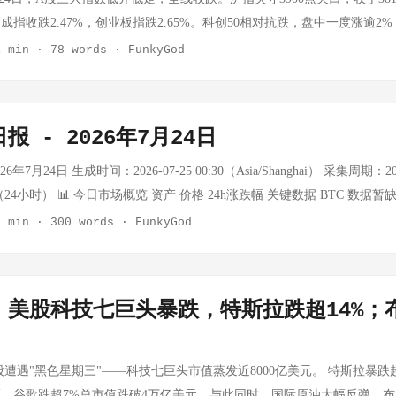
格一个多月涨幅超40% - 7月24日VC均价达20万元/吨，时隔4年多再破2
深证成指收跌2.47%，创业板指跌2.65%。科创50相对抗跌，盘中一度涨逾2
板块大涨。 💡 市场影响 半导体：TCL完成收购广州华星100%控股，
交额萎缩至1.94万亿元，跌破2万亿关口。 指数 最新价 涨跌幅 上证指数 3814.2
1 min
·
78 words
·
FunkyGod
作规模超5000亿美元，AI内存（HBM）成核心战场 新能源：风电光伏装
2.47% 创业板指 3480.87 -2.65% 科创50 — -0.14% 沪深300 — -1.67% 恒生
2020-2025），能源转型持续推进 消费/文旅：票房超210亿，景德镇申遗
947.25 +0.46% 纳斯达克 24975.82 -0.64% 日经225 64610.93 -2.73
025年数字产业收入39.6万亿元，5G基站483.8万个 来源：36氪、澎湃新闻 
险偏好降温 今日沪深京三市成交额缩至1.94万亿元，较前一交易日减少26
报 - 2026年7月24日
降至2.71万亿元。仅有555只个股收涨，4940只个股收跌，跌停股达2
线飘绿，有色领跌 31个申万一级行业仅银行微红外，其余30个板块全部
年7月24日 生成时间：2026-07-25 00:30（Asia/Shanghai） 采集周期：2026-
护理、计算机、传媒、医药生物、公用事业跌幅均超3%。防御性板块相对抗
00:30（24小时） 📊 今日市场概览 资产 价格 24h涨跌幅 关键数据 BTC 数据暂
红。 个股分化：半导体内部明显 半导体板块内部分化显著。通富微电大涨9
crawl额度耗尽，外部API不可用 黄金 数据暂缺 — API额度耗尽，数据获取失败 WT
2 min
·
300 words
·
FunkyGod
方华创涨2.3%，中微公司涨3.54%；但寒武纪跌近2%，德明利大跌8.07%。
ce.com实时数据（7/24），昨日暴涨后回调 布伦特 $96.36/桶 -4.30% oilprice
$90.72 -1.59% COMEX黄金 $4058.95 +0.22% COMEX白银 $58.57 +0
.70/桶 -9.77% oilprice.com，昨日+20.71%后大幅回落 上证指数 数据暂缺 —
-0.28% 重磅事件：宁德时代抛出史上最大回购方案 7月24日晚间，宁德时代公告
D/CNY — — API额度限制，数据暂缺 注：Tavily/Firecrawl搜索AP
｜美股科技七巨头暴跌，特斯拉跌超14%；
司股份并注销，一举超越格力电器2021年150亿元的纪录，成为A股史上
2），BTC和黄金实时价格无法获取。原油数据通过oilprice.com可获取，
价格上限573元/股，预计回购股份数量占当前总股本0.75%-1.51%，回购
。 🌍 地缘政治与宏观 今日重要政策动向： 事件 详情 欧洲央行利率决议
2026年半年报：营收2769.17亿元（+54.8%），净利润432.84亿元（+
符合市场预期，欧元小幅走弱 中东局势反复 伊朗/胡塞武装地区冲突未见进
遭遇"黑色星期三"——科技七巨头市值蒸发近8000亿美元。 特斯拉暴跌超1
.2%（同比提升2.2个百分点），储能电池出货量全球第一。拟派发半年度现
吐部分涨幅 美联储官员讲话 美联储官员重申谨慎降息立场，通胀粘性仍
，谷歌跌超7%总市值跌破4万亿美元。与此同时，国际原油大幅反弹，布油