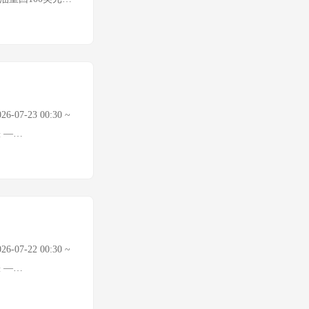
动：美国加征关税
回落至$88.89，
200只个股上
下周一（7月27
rban从$108.0
6.78 +0.25%
逆势吸筹形成背离
%，全品种回调 欧洲央
21% 道琼斯 —
压逐步衰竭，下周
Gecko/CNBC）额
还是逻辑切换？ 7月
5）7月27日上市
97%。科技七巨头指
报 | 中国基金报
%，创2025年3
07-23 00:30 ~
，Meta跌逾
缺 —
特斯拉的暴跌可能
I原油 $92.73/桶
I竞争加剧对其搜
缘溢价加速注入 Murban
下，资金对利率预
为正常交易日，数据待确
，Hut 8涨超
（连续多日报错
日国际原油期货大幅
场大幅走强。 🌍 地
100.69美元/
示美国经济以"轻微
07-22 00:30 ~
打击力度、伊朗为军
预期降息25bp
缺 —
重要含义，如果持
 A股公募基金二季度
I原油 $86.68/桶
离 7月23日A股
东地缘风险急剧升
入 上证指数 数据待确认