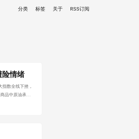
分类
标签
关于
RSS订阅
避险情绪
大指数全线下挫，
宗商品中原油承压
现： 指数 收盘点
4% 北证50 —
全市场超4900家个
21亿元 板块表现：
78亿元、孚日股