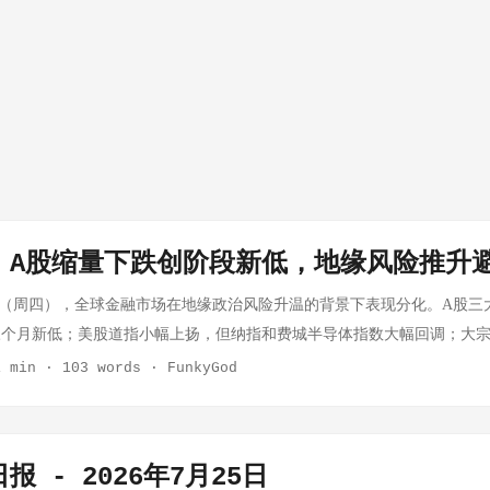
｜A股缩量下跌创阶段新低，地缘风险推升
5日（周四），全球金融市场在地缘政治风险升温的背景下表现分化。A股三
三个月新低；美股道指小幅上扬，但纳指和费城半导体指数大幅回调；大
等贵金属则逆势走强。 A股市场：缩量下跌，沪指失守3900点 主要指数表
1 min
·
103 words
·
FunkyGod
814.2 -1.61% 深证成指 — -2.47% 创业板指 — -2.65% 科创50 — -0.1
数据： 沪深两市成交额1.94万亿元，创4月7日以来新低，较上日缩量2651亿元 
交所13586.43亿元，深交所13218.04亿元，合计较前一交易日减少98.
报 - 2026年7月25日
念 领跌：贵金属、算力租赁、电力、创新药 主力资金净买入：滨化股份1.