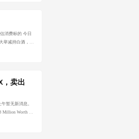
业板指
，突破$90重要整数关
crawl搜索API额度
超4200只，逾130
幅显著分化 ₿ 加
m可获取。 🌍 地缘
强，电力板块反复
格暂无法获取。 近期参
基础教育工作作出重
1亿元，合计净流出
设机制首次会议，
与低估消费标的 今日
资情绪驱动，而非基
东盟秘书长高金洪访
度大举减持白酒，加
：稳市场+吸引外
场背景： 中东地
消费行业动态 要
健康运行，稳步扩
）临近 A股公募基
6亿元 调味品 海天
"战术性中性"上
价格
 1. 🏠 格力电
上调中国经济增长
（7/14最后数据）：
 距高点 -26.1%
年的3.9%提升
eX，卖出
部下方 → 空头排列
：0.87元 每股净
PE：约18-20倍
中属合理偏低 核心逻
日上午暂无新消息。
力空调龙头地位稳固
illion Worth Of
⚠️ 风险： 空
$1800万美元
603866) —
135 IPO发行价，
.3%（深度回调） 今日
on of tumbling