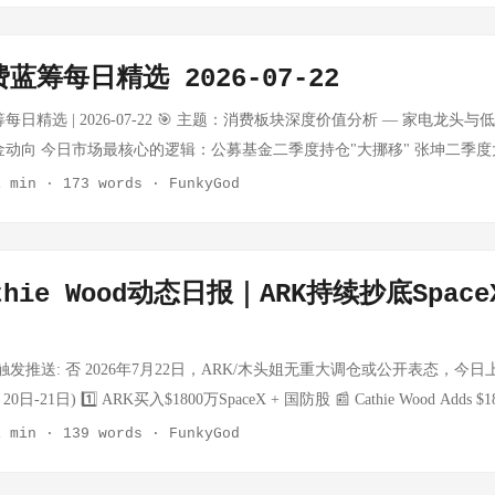
 沪指 +0.25%（3876.78点） 深证成指 +0.44%（14123.31点） 创
日暴涨+20.71%，突破$108 WTI自7/22 $86.68，两日累计涨幅约+7%
日，数据待确认 USD/CNY — — API额度限制，数据暂缺 注：Tavily/Fire
5.52点） 沪深京成交额 22098亿元，较前日大幅缩量4590亿元 个股活跃： 上涨
00，为年内首次，全球能源价格重置 天然气相对平稳（+0.10%），原油涨
432/402），BTC和黄金实时价格无法获取。原油数据通过oilprice.co
备概念爆发（双杰电气、和顺电气、汉缆股份等涨停），锂矿概念震荡走
蓝筹每日精选 2026-07-22
格API（Tavily/Firecrawl/CoinGecko）额度全部耗尽，BTC实时价
重要政策动向： 事件 详情 习近平部署基础教育 7/22国家主席习近平对
离： 港股通（沪>港）净卖出18.85亿元，港股通（深>港）净卖出23.4
： ...
教育工作会议在北京召开 中国提出数字主权原则 联合国全球网络安全常
每日精选 | 2026-07-22 🎯 主题：消费板块深度价值分析 — 家电龙头
读： 成交缩量+个股普涨+外资净流出，这个组合说明当日的上涨主要由内
，首次提出"数字主权"概念 王毅会见东盟秘书长 中国-东盟合作深化，
金动向 今日市场最核心的逻辑：公募基金二季度持仓"大挪移" 张坤二季
动。缩量反弹通常意味着反弹动能有限，需谨慎对待。 4. 重要政策信号
 王毅、李鸿忠分别会见欧洲议会外事委员会代表团，中欧对话渠道畅通 市
彦春同样减持消费白酒，转向科技 白酒信仰松动，但茅台批价近期限售反弹 
1 min
·
173 words
·
FunkyGod
清会见加拿大养老基金投资公司总裁时明确表态：坚决维护资本市场平稳
价格继续上行 美联储褐皮书即将发布（7/23），欧洲央行利率决议（7/24
8只白酒股上涨，茅台下跌0.23%现大宗交易 乳制品 伊利股份获融资买入1.2
放，持续提升外资参与便利度。 在此背景下，花旗集团将中国股市评级从
挪移"——张坤、刘彦春减持白酒，加仓AI产业链 ₿ 加密货币 状态：外部
购（近3000万元） 家电 美的/格力/海尔估值处于历史低位 精选标的（2只）
打银行也指出A股相对全球主要市场具备显著估值优势。IMF和亚开行先后
Firecrawl/CoinGecko）额度全部耗尽，BTC实时价格暂无法获取。 近期参考
家电 | ⭐⭐⭐ 指标 数值 行业 家用电器 股价 40.86元 52周区间 40.11 ~ 55.30元
高技术制造业出口表现亮眼。 瑞银证券预测2026年全部A股盈利增速将从去
hie Wood动态日报｜ARK持续抄底Spac
,509.93（当日-1.8%，恐慌指数22） 技术面：运行于MA5/MA20/MA60全
今日涨跌 +0.66% 成交额 21.08亿元 财务摘要（2026一季报）： 每股收益
心理关口 | $60,000重要支撑 memory文件断档追踪： ...
ROE：3.41%（淡季正常水平） 近12个月分红：2.0元/股 估值分析： 行业平均
1-12倍 PE低于行业平均40%以上，满足低估条件 PB约1.59倍，在家电
 触发推送: 否 2026年7月22日，ARK/木头姐无重大调仓或公开表态，今
1倍，距52周高点回调26%，处于区间低位 家电以旧换新政策持续受益，格
21日) 1️⃣ ARK买入$1800万SpaceX + 国防股 📰 Cathie Wood Adds $18 M
，提供股息保护 张坤等顶流减持消费转向科技，格力等家电股被错杀概率大 
e Defense Names 木头姐在SpaceX股价因Starship测试取消而下跌后，买入约**
1 min
·
139 words
·
FunkyGod
拖累；季报ROE偏低（淡季因素）；港股美的集团竞争压力 2. 🍞 桃李面包 (
K同步买入AeroVironment和Kratos等国防/无人机概念股 SpaceX股价近期跌破$
标 数值 行业 食品制造 股价 4.00元 52周区间 3.89 ~ 7.18元 距高点 -44
⃣ ARK卖出$1170万AMD (半导体止盈) 📰 Cathie Wood sells $11.7 milli