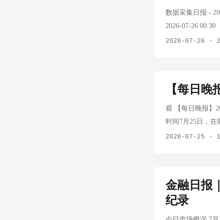
份1.39亿元、美利
数据采集日报 - 2026
卖出港股15.18
2026-07-26 0
美股市场：道指微涨
耗尽，外部API不可
2026-07-26
·
周） 标普500 +0
WTI原油 $89.31/
苹果涨逾3%，谷歌
oilprice.com，
费城半导体指数跌4
耗尽，A股数据无法获取
【每日晚报】
跌超6%。光通信概
尽，BTC和黄金实时
龙指数跌0.66%
续暴跌至$97.05
📰 【每日晚报】2
宗商品：原油下跌，贵
观 今日重要事件
时间7月25日，
（周涨9.85%） CO
险上升 中东霍尔
录》，成为我国第
2026-07-25
·
（周涨4.11%
塞武装油轮袭击后
英伟达5000亿美
金、白银则受益于
印度寻找安哥拉、
设与AI内存供应。S
交部谴责乌克兰在
OPEC+供应收
代HBM内存。 T
为"，警告乌克兰
金融日报
原油突破$100
导体100%股权。
数艘运输"与伊朗相
巴基斯坦运输罢工
纪录
年度票房突破21
个方面、共十九项
今日市场概况 7月