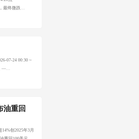
0万元/吨关口，厂商
%，最终微跌
半导体面板整合加
0 -1.61% 深
机从5.3亿千瓦增
指数 24963.23
成功或带动文旅消费
% 盘面特征：市场情绪冰
| 时间：2026-
51亿元。杠杆资金
5只——市场亏钱效
收跌。有色金属重挫
07-24 00:30 ~
跌，银行、半导
缺 —
.77%，长电科
I原油 $88.89/桶
 大宗商品 品种 最
.com，回撤至$100下
.89% LME铜
 Tavily额度耗尽，A
拟以200亿至400亿
I额度持续耗尽（连续多
布油重回
单次回购资金总额
昨日暴涨后今日出现回
期限12个月。 与
 7/24欧洲央行宣
41.98%）。动力
一步升级，紧张情绪
4%创2025年3月
金分红14.11
是核心关注 美股财
重回100美元上