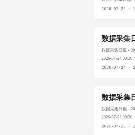
元/10股。 市
报季开启 7/25
方，主因沙特油轮
2026-07-24
·
生效、中东地缘冲
单日-3.58%，但两
涨，但外资通过港股通
日）上市引发"抽
暴跌至$96.70，
深证成指 14123.31
——历史经验表明
行降息确认，美元走强施
-0.97% 数据
有望延续磨底震荡
度全部耗尽，BTC
数据采集日
23日（纽约时间）
后的市场情绪变化 
数单日下跌4.8%
数据采集日报 - 2026
生成时间：2026-07-2
月11日以来最大单
2026-07-24 
3%，英特尔、微
Tavily/Fire
2026-07-24
·
反映市场对其自动
+6.79% oilpri
索广告业务估值逻
$108.0/桶 +2
期、地缘风险和财报季
认 USD/CNY —
数据采集日
7%，反映部分资
432/402），B
收涨超6%。WTI原
缘政治与宏观 今
数据采集日报 - 2026
桶，时隔两月重新
至温和"速度增长
2026-07-23 
事升级做准备等地
中东局势骤变 伊朗
Tavily/Fire
2026-07-23
·
续，将对美联储降
持仓公布 张坤、
+2.77% oilp