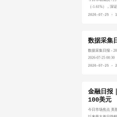
主经营权。 VC价
（-1.61%），
限量供货，A股VC
0.14%。全市场成
2026-07-25
·
速；英伟达与SK合
证成指 13774.68 -
至18.4亿千瓦（
-0.98% 道琼斯 51
新热点 数字经济：2
点 量能萎缩，风
07-25 21:00
数据采集日
持续出逃，两融余额
应显著。 板块全
数据采集日报 - 2026
4.71%，美容
2026-07-25 
体、石油天然气收
Tavily/Fire
2026-07-25
·
技涨2.59%，北
-3.58% oilpri
新价 涨跌幅 WTI原油 
方 Murban $96
$13606.85 
股数据无法获取 US
金融日报
元自有资金回购公
日报错432/40
最高的方案。 回购
100美元
调，原油全品种下跌
此同时，宁德时代披露
布降息25bp，
今日市场焦点 美股
电池全球市占率40
有所缓解，原油回
以来最大单日跌幅