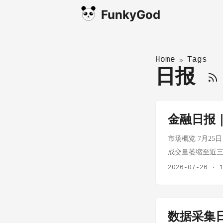
FunkyGod
Home
Tags
»
日报
金融日报
市场概览 7月2
成交量萎缩至近
下跌，黄金、白银
2026-07-26
·
位 涨跌幅 上证指数 3
-4.03% 关键
股下跌 融资余额：上
数据采集日
领涨：兵装重组概