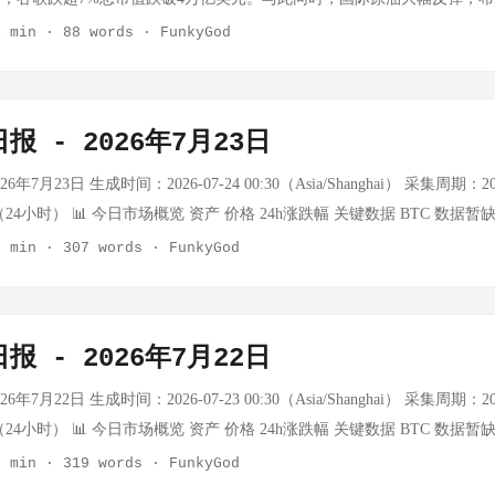
场分析 今日调整是外部风险偏好下行与内部流动性收缩共振的结果： 外部扰
起大型科技股陆续发布财报，市场情绪有所分化 市场背景： WTI从昨日$92.73
遇袭事件加剧地缘供应担忧。A股昨日（7月23日）三大指数小幅收涨，逾4
1 min
·
88 words
·
FunkyGod
突升级引发全球避险情绪，韩国股市大幅波动传导A股 内部压力：长鑫科技
日累计仍上涨约+2.5% 布伦特从$101.10回落至$96.36，跌破$100心理关口 Mu
净流出合计超42亿元。 📊 全球主要指数表现 指数 最新价 涨跌幅 沪指 387
血效应"担忧，资金选择离场观望 资金信号：杠杆资金加速出清，但ETF
-9.77%，昨日涨幅全部回吐 天然气-0.89%，取暖油-3.17%，汽油-2.67
 +0.44% 创业板指 3575.52 +0.25% 纳斯达克 — -2.15% 标普500 — -1.
这往往是市场由弱转强的前兆 市场人士普遍认为，当前地量特征反映卖
压大宗商品 ₿ 加密货币 状态：外部价格API（Tavily/Firecrawl/Coin
来源：东方财富（7月23日收盘） 🔍 深度分析 1. 美股科技股闪崩：估值泡沫
格局，向下空间有限，向上仍需等待催化剂。 明日关注 长鑫科技（68882
实时价格暂无法获取。 近期参考（7/14最后数据）： ...
报 - 2026年7月23日
，美股三大指数集体收跌，纳指跌2.15%，标普500跌1.21%，道指跌0.
海外地缘风险演绎 国内政策面动向 来源：新浪财经 | 东方财富 | 国际金融
，市值蒸发约7970亿美元（约7.2万亿人民币）。 特斯拉（TSLA） 大跌超14
年7月23日 生成时间：2026-07-24 00:30（Asia/Shanghai） 采集周期：2026-
5 05:15 ...
日跌幅。谷歌（GOOGL） 跌超7%，总市值跌破4万亿美元。亚马逊跌超4%
00:30（24小时） 📊 今日市场概览 资产 价格 24h涨跌幅 关键数据 BTC 数据暂
软跌超2%，苹果、英伟达跌超1%。 分析： 这次下跌有几个关键信号： 
crawl额度耗尽，外部API不可用 黄金 数据暂缺 — API额度耗尽，数据获取失败 WT
2 min
·
307 words
·
FunkyGod
驾驶商业化进度和价格战下利润率的双重担忧。 谷歌的破位下跌，显示A
ce.com实时数据（7/23） 布伦特 $101.10/桶 +7.43% oilprice.com，中东地
辑产生压力。 科技股整体下跌并非单一事件驱动，更像是在持续高估值
0.71% oilprice.com，阿联酋基准大幅跳涨 上证指数 数据待确认 — 7/23
预期的系统性修正。 加密货币概念股逆势走强，Cipher Digital涨超5%
 — API额度限制，数据暂缺 注：Tavily/Firecrawl搜索API额度持续耗尽
报 - 2026年7月22日
金向数字资产板块轮动。 2. 原油暴涨6%：地缘风险溢价快速回归 7月23
TC和黄金实时价格无法获取。原油数据通过oilprice.com可获取，今日能源市
油9月合约收涨6.17%，报92.19美元/桶；布伦特原油9月合约收涨7.04%，报
日重要政策动向： 事件 详情 美联储褐皮书发布 7/23美联储发布褐皮书显
年7月22日 生成时间：2026-07-23 00:30（Asia/Shanghai） 采集周期：2026-
站上100美元关口。 核心驱动：沙特油轮遇袭起火，叠加美国可能加大
，物价涨幅总体放缓 欧洲央行利率决议 7/24欧洲央行将公布利率决议，市场
00:30（24小时） 📊 今日市场概览 资产 价格 24h涨跌幅 关键数据 BTC 数据暂
缘消息，大幅推升原油风险溢价。布油站上100美元对全球通胀路径具有
/胡塞武装地区冲突升级，WTI单日+6.79%，布伦特突破$100心理关口
crawl额度耗尽，外部API不可用 黄金 数据暂缺 — API额度耗尽，数据获取失败 WT
2 min
·
319 words
·
FunkyGod
息预期和全球央行政策空间构成压力。 3. A股：缩量反弹，内资护盘外资撤
刘彦春减持白酒加仓AI产业链持续，公募调仓大挪移确认 市场背景： 中
rice.com实时数据（7/22） 布伦特 $93.88/桶 +3.15% 中东地缘溢价加速注