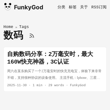
FunkyGod
分类
标签
关于
RSS订阅
Home
Tags
»
数码
自购数码分享：2万毫安时，最大
160W快充神器，3C认证
周六在某东购买了一个2万毫安时的快充充电宝，体验下来非常
不错，支持很种协议的设备使用。 主流手机：Iphone、三星、
华为等手机都支持最高功率快充，对笔记本等也可以完美解决
2025-11-30
·
1 min
·
29 words
·
FunkyGod
充电问题。 在充电和放电的过程中，都是百分比数值显示，可
以很清晰的知道还有多少充电空间。 单手即可握持，除了重量
较重以外，体积基本上就手持这么大，非常适合外出携带使用