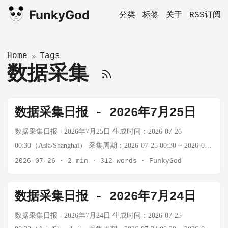
FunkyGod
分类
标签
关于
RSS订阅
Home
Tags
»
数据采集
数据采集日报 - 2026年7月25日
数据采集日报 - 2026年7月25日 生成时间：2026-07-26
00:30（Asia/Shanghai） 采集周期：2026-07-25 00:30 ~ 2026-07-
26 00:30（24小时） 📊 今日市场概览 资产 价格 24h涨跌幅 关键
2026-07-26
·
2 min
·
312 words
·
FunkyGod
数据 BTC 数据暂缺 — Firecrawl额度耗尽，外部API不可用 黄金
~$4,000/oz — API额度耗尽，世界黄金协会：黄金年初突破
数据采集日报 - 2026年7月24日
$5,500后回落至$4,000 WTI原油 $89.31/桶 -3.12% oilprice.com实
时数据（7/25），连续第二日回调 布伦特 $96.78/桶 -3.88%
数据采集日报 - 2026年7月24日 生成时间：2026-07-25
oilprice.com，跌破$97 Murban $97.05/桶 -9.44% oilprice.com，