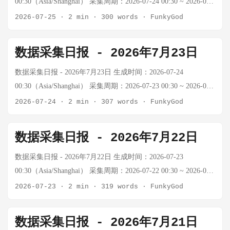
00:30（Asia/Shanghai） 采集周期：2026-07-24 00:30 ~ 2026-07-
连续第二日暴跌 上证指数 数据暂缺 — API额度耗尽，A股数据
25 00:30（24小时） 📊 今日市场概览 资产 价格 24h涨跌幅 关键
2026-07-25
·
2 min
·
300 words
·
FunkyGod
无法获取 USD/CNY — — API额度限制，数据暂缺 注：
数据 BTC 数据暂缺 — Tavily/Firecrawl额度耗尽，外部API不可
Tavily/Firecrawl搜索API额度持续耗尽，BTC和黄金实时价格无
用 黄金 数据暂缺 — API额度耗尽，数据获取失败 WTI原油
数据采集日报 - 2026年7月23日
法获取。原油数据通过oilprice.com可获取，连续第二日回调。
$88.89/桶 -3.58% oilprice.com实时数据（7/24），昨日暴涨后回
Murban从$96.70继续暴跌至$97.05（但百分比从-9.77%收窄
调 布伦特 $96.36/桶 -4.30% oilprice.com，回撤至$100下方
数据采集日报 - 2026年7月23日 生成时间：2026-07-24
至-9.44%，实际上价格从$96.70回升至$97.05）。 🌍 地缘政治
Murban $96.70/桶 -9.77% oilprice.com，昨日+20.71%后大幅回落
00:30（Asia/Shanghai） 采集周期：2026-07-23 00:30 ~ 2026-07-
与宏观 今日重要事件： 事件 详情 俄罗斯黑海港口 俄罗斯最大
上证指数 数据暂缺 — Tavily额度耗尽，A股数据无法获取
24 00:30（24小时） 📊 今日市场概览 资产 价格 24h涨跌幅 关键
2026-07-24
·
2 min
·
307 words
·
FunkyGod
黑海石油港口因无人机威胁陷入沉寂，能源供应风险上升 中东
USD/CNY — — API额度限制，数据暂缺 注：Tavily/Firecrawl搜
数据 BTC 数据暂缺 — Tavily/Firecrawl额度耗尽，外部API不可
霍尔木兹海峡 霍尔木兹海峡油轮通行量降至5月以来最低水平，
索API额度持续耗尽（连续多日报错432/402），BTC和黄金实时
用 黄金 数据暂缺 — API额度耗尽，数据获取失败 WTI原油
数据采集日报 - 2026年7月22日
战争风险飙升 特朗普威胁伊朗 胡塞武装油轮袭击后，特朗普威
价格无法获取。原油数据通过oilprice.com可获取，昨日暴涨后
$92.73/桶 +6.79% oilprice.com实时数据（7/23） 布伦特 $101.10/
胁伊朗 红海沙特出口 沙特红海原油出口自3月峰值下降41% 印
今日出现回调，原油全品种下跌。 🌍 地缘政治与宏观 今日重要
桶 +7.43% oilprice.com，中东地缘溢价加速注入 Murban $108.0/
数据采集日报 - 2026年7月22日 生成时间：2026-07-23
度寻找替代供应 印度寻找安哥拉、委内瑞拉原油以应对中东供
政策动向： 事件 详情 欧洲央行利率决议 7/24欧洲央行宣布降
桶 +20.71% oilprice.com，阿联酋基准大幅跳涨 上证指数 数据
00:30（Asia/Shanghai） 采集周期：2026-07-22 00:30 ~ 2026-07-
应枯竭 中国抢购俄油 中国抢购俄罗斯原油，应对中东供应风险
息25bp，符合市场预期，欧元小幅走弱 中东局势反复 伊朗/胡塞
待确认 — 7/23为正常交易日，数据待确认 USD/CNY — — API
23 00:30（24小时） 📊 今日市场概览 资产 价格 24h涨跌幅 关键
2026-07-23
·
2 min
·
319 words
·
FunkyGod
OPEC+供应收紧 阿布扎比国家石油公司（ADNOC）自6月以来
武装地区冲突未见进一步升级，紧张情绪有所缓解，原油回吐
额度限制，数据暂缺 注：Tavily/Firecrawl搜索API额度持续耗尽
数据 BTC 数据暂缺 — Tavily/Firecrawl额度耗尽，外部API不可
第七次原油招标，尽管霍尔木兹/红海风险上升 原油突破$100 供
部分涨幅 美联储官员讲话 美联储官员重申谨慎降息立场，通胀
（连续多日报错432/402），BTC和黄金实时价格无法获取。原
用 黄金 数据暂缺 — API额度耗尽，数据获取失败 WTI原油
数据采集日报 - 2026年7月21日
应危机深化，油价突破$100 厄尔尼诺通胀风险 石油冲击可能将
粘性仍是核心关注 美股财报季开启 7/25起大型科技股陆续发布
油数据通过oilprice.com可获取，今日能源市场大幅走强。 🌍 地
$86.68/桶 +2.77% oilprice.com实时数据（7/22） 布伦特 $93.88/