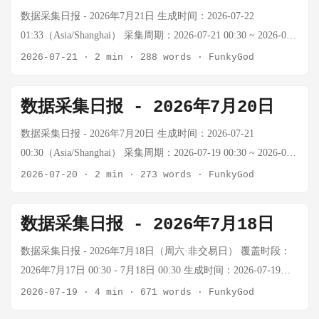
超级厄尔尼诺转化为通胀问题 巴基斯坦运输罢工 巴基斯坦运输
财报，市场情绪有所分化 市场背景： WTI从昨日$92.73回落至
缘政治与宏观 今日重要政策动向： 事件 详情 美联储褐皮书发
桶 +3.15% 中东地缘溢价加速注入 上证指数 数据待确认 — 7/22
数据采集日报 - 2026年7月21日 生成时间：2026-07-22
商威胁全国罢工，抗议燃油价格上涨 市场背景： ...
$88.89，单日-3.58%，但两日累计仍上涨约+2.5% 布伦特从
布 7/23美联储发布褐皮书显示美国经济以"轻微至温和"速度增
为正常交易日，数据待确认 USD/CNY — — API额度限制，数
01:33（Asia/Shanghai） 采集周期：2026-07-21 00:30 ~ 2026-07-
$101.10回落至$96.36，跌破$100心理关口 Murban从$108.0暴跌
长，物价涨幅总体放缓 欧洲央行利率决议 7/24欧洲央行将公布
据暂缺 注：Tavily/Firecrawl搜索API额度已耗尽（连续多日报错
22 00:30（24小时） 📊 今日市场概览 资产 价格 24h涨跌幅 关键
2026-07-21
·
2 min
·
288 words
·
FunkyGod
至$96.70，-9.77%，昨日涨幅全部回吐 天然气-0.89%，取暖
利率决议，市场预期降息25bp 中东局势骤变 伊朗/胡塞武装地区
432/402），BTC和黄金实时价格无法获取。原油数据通过
数据 BTC 数据暂缺 — Tavily/Firecrawl额度耗尽，外部API不可
油-3.17%，汽油-2.67%，全品种回调 欧洲央行降息确认，美元
冲突升级，WTI单日+6.79%，布伦特突破$100心理关口 A股公
oilprice.com可获取。 🌍 地缘政治与宏观 今日重要政策动向：
用 黄金 ~$4,012.8/oz -0.15% COMEX黄金7/20收盘价 WTI原油
数据采集日报 - 2026年7月20日
走强施压大宗商品 ₿ 加密货币 状态：外部价格
募基金二季度持仓公布 张坤、刘彦春减持白酒加仓AI产业链持
事件 详情 习近平部署基础教育 7/22国家主席习近平对基础教育
$84.23/桶 +2.12% 7/21 oilprice.com实时数据 布伦特 $91.07/桶
API（Tavily/Firecrawl/CoinGecko/CNBC）额度全部耗尽，BTC
续，公募调仓大挪移确认 市场背景： 中东地缘风险急剧升温，
工作作出重要指示，全国基础教育工作会议在北京召开 中国提
+2.07% 中东地缘溢价持续 上证指数 3796.28 +0.85% 7/20收
数据采集日报 - 2026年7月20日 生成时间：2026-07-21
实时价格暂无法获取。 近期参考（7/14最后数据）： ...
Murban原油单日暴涨+20.71%，突破$108 WTI自7/22 $86.68，
出数字主权原则 联合国全球网络安全常设机制首次会议，中国
盘，沪强深弱 USD/CNY — — API额度限制，数据暂缺 注：
00:30（Asia/Shanghai） 采集周期：2026-07-19 00:30 ~ 2026-07-
两日累计涨幅约+7%，突破$90重要整数关口 布伦特突破$100，
提交立场文件，首次提出"数字主权"概念 王毅会见东盟秘书长
Tavily/Firecrawl搜索API额度已耗尽（连续多日报错432/402），
20 00:30（24小时） 📊 今日市场概览 资产 价格 24h涨跌幅 关键
2026-07-20
·
2 min
·
273 words
·
FunkyGod
为年内首次，全球能源价格重置 天然气相对平稳（+0.10%），
中国-东盟合作深化，东盟秘书长高金洪访华 中欧战略沟通 王
外部市场数据采用可获取来源+历史参考 🌍 地缘政治：今日最
数据 BTC ~$62,500 区间震荡 7/14数据，$60,000支撑位受关注
原油涨幅显著分化 ₿ 加密货币 状态：外部价格
毅、李鸿忠分别会见欧洲议会外事委员会代表团，中欧对话渠
大变量 中东战火升级（7/20美军打击伊朗）： 事件 详情 美军
黄金 ~$4,000/oz 年内-7% YTD 1月曾突破$5,500创历史新高
数据采集日报 - 2026年7月18日
API（Tavily/Firecrawl/CoinGecko）额度全部耗尽，BTC实时价
道畅通 市场背景： 中东地缘紧张持续，原油价格继续上行 美联
打击 7/20美军中央司令部宣布对伊朗新一轮打击，削弱封锁霍
WTI原油 $82.45/桶 -0.05% 88.45布伦特 上证指数 — — 周一交
格暂无法获取。 近期参考（7/14最后数据）： ...
储褐皮书即将发布（7/23），欧洲央行利率决议（7/24）临近 A
尔木兹海峡能力 伤亡情况 伊朗本月袭击致近100名美军受伤，
易日，数据待确认 USD/CNY — — 52周区间6.76-7.21 注：部分
数据采集日报 - 2026年7月18日（周六·非交易日） 覆盖时段：
股公募基金二季度持仓"大挪移"——张坤、刘彦春减持白酒，加
累计17名美军死于美伊战争 特朗普警告 "伊朗每杀死一名美军
市场数据因外部API额度限制，采用最新可获取数据+趋势推算
2026年7月17日 00:30 - 7月18日 00:30 生成时间：2026-07-19
仓AI产业链 ₿ 加密货币 状态：外部价格
士兵，都必将付出数倍代价！" 约旦拦截 约旦防空系统击落3枚
₿ 加密货币 BTC走势追踪（7/6→7/14）： 日期 BTC/USD 涨跌
01:32（周日凌晨） 执行摘要 系统状态：🟡 基本正常（外部搜
2026-07-19
·
4 min
·
671 words
·
FunkyGod
API（Tavily/Firecrawl/CoinGecko）额度全部耗尽，BTC实时价
伊朗导弹 胡塞武装 持续袭扰商船，沙特联军介入保障曼德海峡
恐慌指数 说明 7/6 $65,753 基准 — 周一 7/7 $63,387 -$2,366
索API持续受限，市场大幅回调） 维度 状态 说明 Cron任务执行