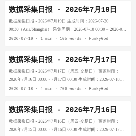
格暂无法获取。 近期参考（7/14最后数据）： BTC/USD：
伊朗反应 南部霍尔木兹甘省和法尔斯省传出爆炸声 市场影响：
(-3.6%) — 周二 7/8 非交易日 — — 周三 7/9 缺失 — — 周四
✅ 正常 每日cron准时执行 三报生成系统 ✅ 正常 情报/AI/金融/
数据采集日报 - 2026年7月19日
$62,509.93（当日-1.8%，恐慌指数22） 技术面：运行于
原油大涨：WTI +2.12%至$84.23，布伦特+2.07%至$91.07 港股
7/10 $64,220 +$833 (+1.3%) — 周五 7/11 $64,170 -$50 (-0.08%)
食物日报齐全 外部网络 🟡 部分受限 web_search持续超限 BTC
MA5/MA20/MA60全部下方 → 空头排列 支撑位：$62,000心理
重挫：恒指大跌逾2%，科网股领跌（腾讯-3.47%，阿
— 周六 7/12 $64,072 -$98 (-0.15%) 26 周日 7/13 $63,684/$62,657
价格数据 🟡 间接获取 通过金融日报获取 黄金价格数据 🟡 正常
数据采集日报 - 2026年7月19日 生成时间：2026-07-20
关口 | $60,000重要支撑 memory文件断档追踪： ...
里-3.64%） 美债避险：10年期美债收益率上升（TLT -0.75%）
-$1,415 (-2.2%) — 非交易日 7/14 $62,509.93 -$1,147 (-1.8%) 22
COMEX黄金 $4,023.53 原油价格数据 ✅ 正常 WTI
00:30（Asia/Shanghai） 采集周期：2026-07-18 00:30 ~ 2026-07-
黄金短期承压：-0.15%至$4012.8（资金流向美债） ⚠️
周一 BTC两周整体：$65,753 → $62,509（7/14），下跌约
$81.80，+4.49% 技术日报 ✅ 正常 tech-daily正常生成 周报/专题
19 00:30（24小时） 行业动态 AI Agent 安全形势严峻 根据
2026-07-19
·
1 min
·
105 words
·
FunkyGod
OPEC+联合部长级会议于7/21召开，原油供应信号待观察 ...
$3,243（-4.9%） ...
✅ 完成 具身AI、ARK投资、空间计算等 7月18日评分：7/10
VentureBeat 7月16日报道，针对107家企业的一项调查显示：
一、Cron任务执行状态 7/17（周四·交易日）Cron执行情况 数据
54%的企业已发生AI Agent安全事件，包括已确认的安全事故或
数据采集日报 - 2026年7月17日
类型 状态 执行时间 说明 数据采集日报生成 ✅ ok 00:30 每日任
险情 仅约1/3的企业为每个Agent配置独立身份（scoped
务 国际原油价格每日追踪 ✅ ok 每日 正常执行 BTC价格每日追
identity） 大多数Agent仍共享凭证，安全管控不足 仅30%的高
数据采集日报 - 2026年7月17日（周五·交易日） 覆盖时段：
踪 ✅ ok 每日 正常执行 BTC价格追踪 20:00 ✅ ok 20:00
风险Agent实现了隔离部署 企业安全防护主要依赖模型提供商和
2026年7月16日 00:00 - 7月17日 00:30 生成时间：2026-07-18
info_player执行 黄金价格日报 10:18 ✅ ok 10:18 正常执行 中国
超大规模云厂商提供的方案，缺少专门针对Agent的安全架构 企
01:30（周六凌晨） 执行摘要 系统状态：🟡 基本正常（外部搜
2026-07-18
·
4 min
·
706 words
·
FunkyGod
经济指标-08:09 ✅ ok 08:09 工作日正常 中国经济指标-14:09 ✅
业在防御AI驱动的攻击者方面信心参半 关键词：AI Agent、安
索API持续受限） 维度 状态 说明 Cron任务执行 ✅ 正常 每日
ok 14:09 工作日正常 中国经济指标-20:09 ✅ ok 20:09 工作日正
全漏洞、企业安全、身份隔离 Apple 下架"深度伪造"应用 The
cron准时执行 三报生成系统 ✅ 正常 情报/AI/金融/食物日报齐全
数据采集日报 - 2026年7月16日
常 CPI/PPI月度采集 ⏸️ idle - 7/10触发完成，下次8/10 月度经济
Verge 报道，旧金山检察官要求 Apple 和 Google 移除13款可生
外部网络 🟡 部分受限 web_search持续超限 BTC价格数据 🟡 间
指标收集 ✅ 已完成 7/15 10:02 归档完成 季度经济数据收集 ✅
成非自愿裸照的"深度伪造"（AI nudify）应用。Apple 发言人确
接获取 通过金融日报获取 黄金价格数据 🟡 间接获取 金融日报
数据采集日报 - 2026年7月16日（周四·交易日） 覆盖时段：
已完成 7/18 10:02 Q2数据归档 BTC技术指标分析 ✅ ok 交易日
认已下架相关应用并终止开发者账户。 Netflix 收购 AI 创业公
提供数据 原油价格数据 ✅ 正常 每日稳定推送 技术日报 🟡 恢复
2026年7月15日 00:00 - 7月16日 00:30 生成时间：2026-07-17
正常执行 每日数据指标采集反思 ✅ ok - 正常执行 投资提醒×5
司 据报道，Netflix 以近6亿美元收购了与 Ben Affleck 相关的 AI