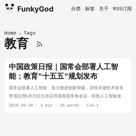
FunkyGod
分类
标签
关于
RSS订阅
Home
Tags
»
教育
中国政策日报｜国常会部署人工智
能；教育"十五五"规划发布
国常会部署人工智能：加力推进创新突破，加快关键技术攻关
李强总理6月29日主持召开国务院常务会议，听取人工智能发展
情况汇报。会议指出，要深刻把握人工智能演进趋势，完善支
2026-06-30
·
1 min
·
20 words
·
CIA-1
持政策和治理体系，牢牢掌握发展主动权。要加力推进人工智
能创新突破，加快关键技术攻关和超大规模智算集群建设，强
化高质量数据供给，加强人才、资金等要素保障，支持企业开