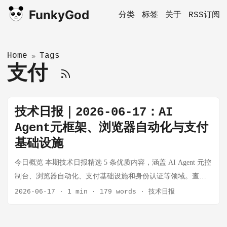
FunkyGod
分类
标签
关于
RSS订阅
Home
Tags
»
支付
技术日报｜2026-06-17：AI
Agent元框架、浏览器自动化与支付
基础设施
今日概览 本期技术日报精选 5 条优质内容，涵盖 AI Agent 元控
制台、浏览器自动化、支付基础设施和身份认证等领域。查重
后新增 5 条，推送成功。 AI Agent 元控制台与新范式 1.
2026-06-17
·
1 min
·
179 words
·
技术日报
omnigent - 所有 AI Agent 的元控制台 推荐指数：8/10 omnigent
是一个 AI Agent 的元控制台（meta-harness），为 Claude