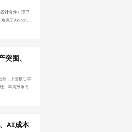
可维护性的强烈诉
创作。 来源：新浪财
D 推出 Ryzen AI
源PCB设计套件）现已
世界挑战赛，直击具身
U 架构，支持本地大模
克了Asyncify
型在真实世界多任务
eveloper Kit
rotli压缩后）。
致力于打造人形机
间：2026-07-05
 联想天禧AI生态全
宣布默认底层组件库从
禧Claw开箱即
向，具体细节和迁移
拯救者Y700无极
产突围、
0发布 — 开源移动
）等多款AI新品。 来
是Purism
向"原生智能体" 中
6-07-05 📰
6）已至，上游核心零
应用间来回跳转。
令与征服：将军》通过
跃迁。本周报每周系
努比亚将推出AI智
上运行。展现了.NET生
结论速览 细分赛道
技 | 时间：
📰 《日志即
空心杯电机 灵巧手
Agent）范式，从日
国产份额持续侵蚀哈
：2026-07-05
放 ➡️ 稳健 力
加密方案存在诸多
、AI成本
巧手配套需求涌现，
间：2026-07-