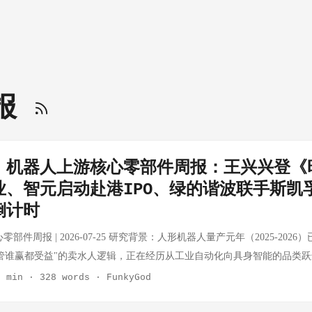
日报
｜机器人上游核心零部件周报：王兴兴登《
业、智元启动赴港IPO、绿的谐波联手斯凯
倒计时
零部件周报 | 2026-07-25 研究背景：人形机器人量产元年（2025-202
管谁赢都受益"的卖水人逻辑，正在经历从工业自动化向具身智能的品类
速器、传感器、丝杠、灵巧手核心零部件五大细分赛道的动态。 本期特
2 min
·
328 words
·
FunkyGod
登上《时代》杂志封面（行业里程碑事件）、智元机器人启动赴港IPO、绿