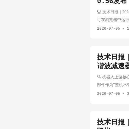
0.56发布
更换的电池组件，
助创作标签。目前S
求。 💰 AMD Ryz
💻 技术日报｜202
经 | 时间：2026
Halo 系列开发套
可在浏览器中运行，基
智能大模型泛化性
型推理和边缘部署场景。
与原生异常不兼容等
2026-07-05
·
操作中的泛化能力
直接竞争 AI 边缘
项目采用GPL协议，提
器人泛化操作评测体
📰 Shadcn/U
阵容亮相BW202
Radix UI切
用、个人知识库升级
技术日报
方案可在官方变更日志中
（8月发布）、YOG
谐波减速
Linux持续进化 
源：新浪科技 | 时
Librem 5等开
🔍 机器人上游核心
兴通讯终端事业部
Command and 
部件作为"整机不
AI手机的下半场
Fable（.NET转
统性跟踪电机、减
能体手机，定位为
2026-07-05
·
态跨平台能力的也证明
本周核心变化 景气
2026-07-10
Agent》— 重新思考
订单起量，德昌电
志/记录角度重新审视A
默纳科 ➡️ 格局
📰 Web加密
技术日报｜
矩传感器 六维力
问题，警告开发者We