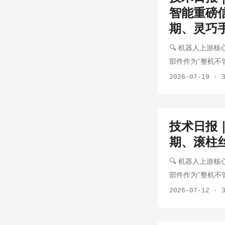
要求下架13款AI"
市人民政府签署
智能重磅
用。Apple发
作 发布最新款轮足
期、灵巧
费色情内容的应用。'脱衣
区嘉祥外国语学校
追踪用户并错误报
市流程 事件 7月
🔍 机器人上游核心
通知，实际只是一
智元成立于202
部件作为"整机不
用。 来源：The V
实场景部署的跨越。
统性跟踪电机、减
2026-07-19
·
监管漏洞，加州正
2026现场直击
发对AI行业碳排放的
手触觉传感器配套进
OpenAI员工已向反
度 无框力矩电机
万美元。此举显示出公
技术日报
量，德昌/鸣志出货
期、滚柱
行 RV减速器 工
小批量供货，触觉阵
🔍 机器人上游核心
多种方案 ⬆️ 新
部件作为"整机不
空心杯+腱绳+触觉传
统性跟踪电机、减
2026-07-12
·
示"到"干活" 事件
H1业绩超预期、
主题之一是具身智
段。 💡 核心
再"耍酷"，开始真