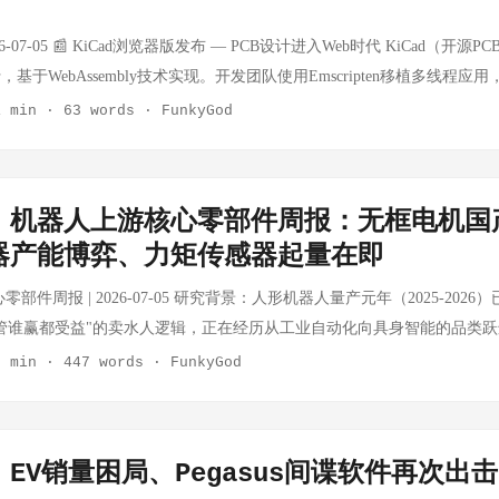
相比初代 Switch 2 内置不可拆卸电池的设计，这一改动回应了用户对
potify和Apple Music已上线相关功能，支持在歌曲信息中标注AI参与
en AI Halo：4000美元AI开发套件 来源：LTT Labs | HN：77分 · 69评论 AM
6-07-05 📰 KiCad浏览器版发布 — PCB设计进入Web时代 KiCad（开
-07-10 📰 宇树发起物理AI UniBot世界挑战赛 宇树发起物理AI UniBot
件，定价 4000 美元，面向 AI 应用开发者。该套件集成 AMD 最新 NP
于WebAssembly技术实现。开发团队使用Emscripten移植多线程应用，攻
不足的核心瓶颈。挑战赛基于Unitree G1人形机器人平台，评测通才模
 从定价和产品定位看，AMD 正在与 NVIDIA 的 Jetson 系列和 Intel 的 D
难题。应用加载从10秒优化至1秒，Open CASCADE模块压缩至24MB（B
1 min
·
63 words
·
FunkyGod
，涵盖抓取、放置与双手协调等32项真实世界桌面操作任务。宇树科技
计算市场。 ...
供免费层和约30美元/月的付费计划。 来源：Emergence Engineering | 时
系，加速通用操作能力落地。 来源：新浪科技 | 时间：2026-07-10 📰
I默认底层从Radix切换为Base UI 热门UI组件库Shadcn/UI发布更新日志，
6 多款AI新品集中发布 联想在BW2026上展示天禧AI生态最新升级，包括天
换为Base UI。这是一个重大变化，意味着该项目在组件架构上的一次重要转
、四层安全守护及Skills技能广场。发布联想AI主机Mini（2999元）、
｜机器人上游核心零部件周报：无框电机国
查看。 来源：Shadcn/UI官方 | 时间：2026-07-05 📰 Phosh 0.56.
A Pro 15锐龙版（国补18499元）、小新Air 14柔光版（国补5354元起
器产能博弈、力矩传感器起量在即
Phosh（基于GNOME的移动Linux开源UI）发布0.56.0版本，带来多项改进。这
间：2026-07-10 📰 中兴通讯倪飞：AI手机的下半场，会从"功能叠加"走
源移动设备的核心系统，持续推动开源移动生态发展。 来源：Phosh官方 | 时间：202
零部件周报 | 2026-07-05 研究背景：人形机器人量产元年（2025-202
总裁倪飞表示，当前AI手机更像是给手机叠加AI功能，用户仍需在多个
Conquer: Generals通过Fable原生移植至macOS/iOS/iPad 经典游戏《命
管谁赢都受益"的卖水人逻辑，正在经历从工业自动化向具身智能的品类
会从"功能叠加"走向"原生智能体"，手机将主动理解人的需求并把事办成。
JavaScript/原生代码工具链）实现原生移植，可在macOS、iPhone和iPad
速器、传感器、丝杠、灵巧手核心零部件五大细分赛道的动态。 💡 核心
量产旗舰机型，将在2026世界人工智能大会上首次公开展示。 来源：新浪科
3 min
·
447 words
·
FunkyGod
了Fable在游戏移植领域的潜力。 来源：GitHub | 时间：2026-07-04 
度 无框力矩电机 国产龙头批量出货，关节模组价格战开打 ⬆️ 景气上行 
AI Agent的核心架构 arXiv新论文提出"日志即Agent"（The Log is the 
机切入机器人供应链 ⬆️ 景气上行 谐波减速器 绿的谐波产能扩张完成，
I Agent的架构设计，为Agent系统提供新的设计思路。 来源：arXiv | 时间
重塑 RV减速器 国产头部（秦川、国茂）工业基本盘稳固，人形机器人增量待释
技术常常是虚假安全 安全研究人员深入分析Web加密实现，指出基于浏览器的
EV销量困局、Pegasus间谍软件再次出击
传感器进入量产验证期，国产替代加速 ⬆️ 景气上行 触觉/柔性传感器 灵
b加密协议和实现可能并不如表面看起来那么安全。 来源：Hanno Böck | 时