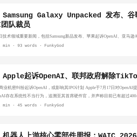
承合资公司、小鹏人形机器人量产产线进入最后联调阶段、A股系统性下跌
论速览 细分赛道 本周核心变化 景气度 无框力矩电机 整机厂扩张带动需求
amsung Galaxy Unpacked 发布
 空心杯电机 灵巧手配套稳步增长，德昌/鸣志出货无大幅变化 ➡️ 稳健 谐波
I团队裁员
，谐波国产化配套再突破 ⬆️ 景气上行 RV减速器 工业基本盘稳健，秦川
 稳健 力矩/六维传感器 国产进入小批量供货，倍轻松终止传感项目引关注 ⚠️
22日技术领域重要新闻，包括Samsung新品发布、苹果起诉OpenAI、亚马逊
涌现，初创公司多方案并行 ⬆️ 新兴赛道 滚珠/滚柱丝杠 产能缺口持续，
1 min
·
93 words
·
FunkyGod
供需紧张 灵巧手零部件 宇树/小鹏等量产加速，配套需求确定性提升 ⬆️ 景气上行
封面与宇树的"高光时刻" 事件背景 7月23日，宇树科技创始人兼CEO王
同登上《时代》（TIME）杂志封面。这是距上次中国企业家登上该刊物封
8年）。《时代》封面标题为《机器人时代来临》（The Robot Age is Her
Apple起诉OpenAI、联邦政府解除TikT
几乎占据整个封面版面，王兴兴站在GD01右侧，身形与之形成鲜明对比。
就商业机密纠纷起诉OpenAI，或影响其IPO计划 Apple于7月17日对Open
论场完成了从"跟随者"到"引领者"的符号性跨越。 对上游零部件的深层意
nAI存在系统性不当行为，追溯至其首席硬件官，并声称目前已有超过400名
树一家，而是对整个产业链的情绪拉动： 整机量产预期强化：宇树GD0
。由于OpenAI据报正寻求最快于今年晚些时候上市，此次诉讼的时机对该公司
1 min
·
45 words
·
FunkyGod
标志着大型重载人形机甲从展示进入实际场景验证，关节模组（无框力矩
 | 时间：2026-07-17 联邦政府员工获准在公务设备上重新安装TikTok 美国
求直接受益 国际资本关注度提升：封面效应将吸引全球一级市场资金加
员工可以酌情在其官方设备上下载TikTok"。此前ByteDance出售美国
号：封面背后是中美科技竞争的大背景，政策对机器人整机和上游核心零
至本土数据中心并受到保护。 来源：The Verge / Reuters | 时间：2026-
周密集动作（7月24日） GD01机甲成都春熙路商圈全球首秀，同步开启科
机器人上游核心零部件周报：WAIC 202