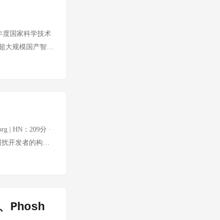
 谐波减速器 绿的谐
通表态：智能体之年
量预期2027年释
智能体之年已至"
柔性传感器 灵巧手
25年度国家科学技术
为中心的终端生态
丝杠国产化率仍低
"超大规模国产智能
能芯片" 摩尔线程
行 ⚙️ 无框力矩电
算赛道的重大基础
方案的组合 物理
Torque
科学技术进步奖一
WAIC 2026
典型规格为50-
架Raven，可重写自
（2026） 全球
记忆机制和可重写自身代
~35% 单台人形
。具备改写自身代
货3-5万台，对应电
ken消耗实现超越
g | HN：209分 ·
rgen） 超薄外转
2，打造双足人形机器人
期困扰开发者的构建
） 盘式电机积累 切
舰级智能计算平台与
函数式编程的网页
厂小批量供货 科
前双足人形机器人领域
有着十多年历史的语
待上市） 直驱电
开发到真机部署的完
| HN：182分 ·
（自研） 机器人
求AI生成歌曲强制标
修订计划，涉及可更换
Phosh
艺人机构，敦促
版产品将配备可自行
生成曲目标签和AI辅