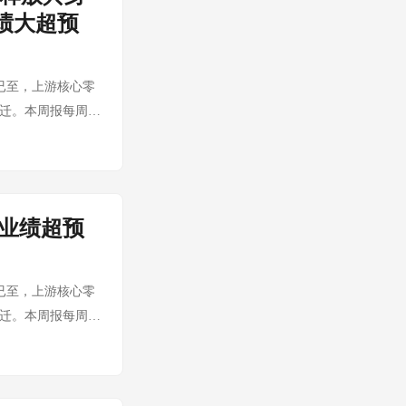
生成非自愿裸照的应
共建等方面开展合
绩大超预
用于生成、分发或消
能实验室在成都锦江
Flock AI摄像头误
机器人：启动赴港上
，并向警方发送追踪
已启动赴港上市流程。
6）已至，上游核心零
杉矶警方暂停使
发、产品量产到真
跃迁。本周报每周系
启，为AI热潮供电 由于
关注：WAIC
地居民不满，也引
突破65%、灵巧
总裁支持的团体
本周核心变化 景气
治活动捐款超过21.5
 灵巧手订单持续起
业绩超预
5% ⬆️ 景气上
产六维力传感器进入
C 2026现场展示
6）已至，上游核心零
紧张 灵巧手零部件
跃迁。本周报每周系
身智能从"展
别关注：绿的谐波
举行，本届大会的核心
传感器进入量产阶
心信号 机器人不
市，垂直整合模式
场景中的实际应用案例