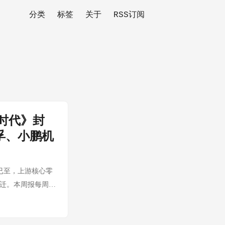
分类
标签
关于
RSS订阅
时代》封
孚、小鹏机
6）已至，上游核心零
跃迁。本周报每周系
别关注：王兴兴与
的谐波与斯凯孚成