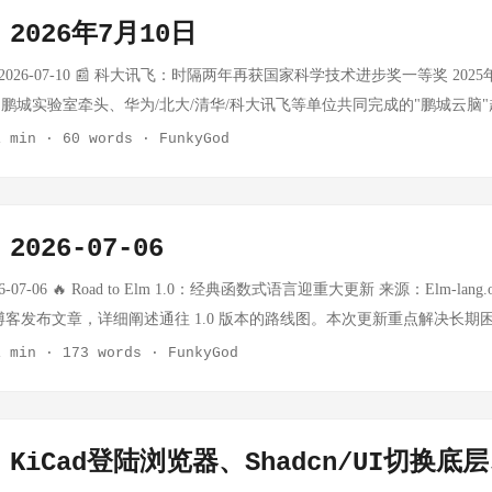
上行 空心杯电机 灵巧手订单持续起量，德昌/鸣志出货稳步增长 ⬆️ 景气上行
示AI辅助写作汇报功能 产业界从"概念展示"向"商业落地"转变明显 高
2026年7月10日
国产份额持续扩张 ⬆️ 景气上行 RV减速器 工业基本盘稳健，人形机器人增
球副总裁、中国区研发负责人徐晧博士在WAIC 2026荣耀分论坛上表示，"
矩传感器 国产六维力传感器量产验证通过，价格优势显著 ⬆️ 景气上行 触觉/
 2026-07-10 📰 科大讯飞：时隔两年再获国家科学技术进步奖一等奖 20
计算架构、端侧感知能力优化、广泛终端产品覆盖等举措，构建以智能体
内初创获头部客户验证 ⬆️ 新兴赛道 滚珠/滚柱丝杠 产能缺口持续，滚柱
鹏城实验室牵头、华为/北大/清华/科大讯飞等单位共同完成的"鹏城云脑
侧AI芯片将成为机器人感知计算的重要支撑 摩尔线程：推理市场没有"万
需紧张 灵巧手零部件 空心杯+腱绳+触觉传感器集成方案成为行业主流 ⬆️ 景气上
工程"项目荣获国家科学技术进步奖一等奖。该项目是全国产自主可控智
1 min
·
60 words
·
FunkyGod
"AI算力技术架构创新论坛"上表示，推理市场没有"万能芯片"，而是解决
市倒计时，垂直整合模式获认可 定义与核心价值 无框力矩电机（Frameless 
国国产智能算力系统研制取得重大突破。科大讯飞时隔两年再次获得国家
自动驾驶等）的未来需求将成为算力基础设施的重要方向 对上游零部件的影响 
形机器人关节的"肌肉"，直接集成于关节内部，输出大力矩同时保持紧凑体积。
技 | 时间：2026-07-10 📰 告别"失忆"！EverMind发布自进化智能体框
上游零部件具有直接拉动意义： ...
矩，外径80-150mm，是膝关节、髋关节、肘关节的主力驱动器。 市场规模估算
nd发布基于EverOS的深度自进化智能体Raven Agent，采用独创的双向
026-07-06
模约35亿元（人民币），人形机器人占比从2024年的8%提升至2026年的
aven通过四层仿生架构将对话流切分为独立记忆单元，构建用户深度画像
mus为参照）需搭载约12-14个无框力矩电机 假设2026年人形机器人全球出
erBrain动态微调模型权重。测试数据显示，Raven能以传统方案1/10的To
07-06 🔥 Road to Elm 1.0：经典函数式语言迎重大更新 来源：Elm-lang.or
5亿元增量 主要玩家动态 厂商 核心技术 最新进展 备注 科尔摩根（Kollmo
 来源：新浪科技 | 时间：2026-07-10 📰 加速进化发布Booster T
官方博客发布文章，详细阐述通往 1.0 版本的路线图。本次更新重点解决长
盖20-500N·m，工业高端市场垄断 美国企业，成本高 日本电产（Nidec
加速进化发布具身开发旗舰平台Booster T2，融合腿足运动控制能力、旗
全新的编译器架构，显著缩短大型项目的编译时间。 Elm 是一门专注于
1 min
·
173 words
·
FunkyGod
，量产成本优势 日本 步科股份（A股） 低压直流平台 已给国内主流整机
版配备NVIDIA Thor旗舰芯片，提供高达2070 TFLOPS算力，是当
的类型系统和零运行时错误著称。此次 1.0 路线图的公布，标志着这门
A股） 伺服电机基础延伸 关节模组通过头部企业验证 A股 本末科技（港股
Booster Studio具身智能开发平台，开发者可完成从仿真训练、算法
Nintendo Switch 2 电池相关零件修订：欧洲市场优先 来源：Nintendo 官方 
合 通过港交所聆讯，预计7月底8月初上市 独角兽，上市倒计时 小米/智元
浪科技 | 时间：2026-07-10 📰 美国各大唱片公司施压流媒体平台，要
endo 宣布在欧洲市场对部分 Nintendo Switch 2 产品实施电池相关零件的
主，部分外采 整机厂 本周关键事件 ...
KiCad登陆浏览器、Shadcn/UI切换底层、
业协会（RIAA）与国际唱片业协会（IFPI）牵头，联合多家唱片公司与
Switch 2 发布以来首次大规模的硬件规格调整。 值得注意的是，修订
ple Music等流媒体平台对AI生成音乐打上专属标识。拟设置两类标签：纯AI