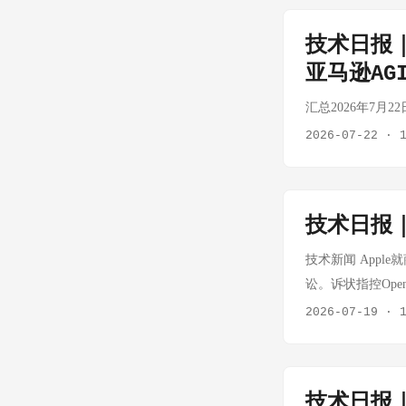
立机器人精密轴
性。 💡 核心结
技术日报｜S
货 ⬆️ 景气上行
亚马逊AG
凯孚成立轴承合资
RV仍在验证 ➡️
汇总2026年7月
感器 灵巧手需求
2026-07-22
·
2027Q1 ⚠️ 
题：《时代》杂志
甲产品GD01共
上一位是马云（201
技术日报｜
近2.7米的身高
技术新闻 Apple
国机器人在全球舆
讼。诉状指控Ope
的影响不局限于宇
OpenAI工作
2026-07-19
·
都春熙路）落地，
TechCrunch
+力矩传感器）需
称"行政部门机构的
业链 政策加速信
议，美国用户数据已迁移
一步强化 宇树本
技术日报｜