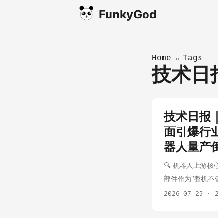
FunkyGod
Home
Tags
»
技术
技术日报
面引爆行
器人量产
🔍 机器人上游核心
部件作为"整机不
统性跟踪电机、减
2026-07-25
·
宇树GD01共同