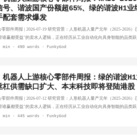
脱衣"应用 旧金山首席律师David Chiu要求Apple和Google移除13款可
战略合作协议，在具身智能研发、场景创新、数据采集、产教融合、生态
信号、谐波国产份额超65%、绿的谐波H1业
言人确认已下架相关应用，并正在终止开发者账户："我们一直严格禁止设计
四足机器人Unitree As2-W（轮式+四足越障复合） 基础教育段具身智
手配套需求爆发
'应用违反App Review指南。" 来源：The Verge | 时间：2026-07-18 
正式揭牌 🤖 整机厂动态：行业量产加速，零部件需求确定性提升 智元
警 AI车牌识别公司Flock的摄像头错误地将一名用户识别为"失窃车牌"
24日，通用AI机器人公司智元机器人（EnergyBodies）官方确认，公司
零部件周报 | 2026-07-19 研究背景：人形机器人量产元年（2025-202
场误会。此事件再次引发对AI监控技术的担忧。Flock摄像头近期已被洛
3年，是全球通用AI机器人领域的代表性企业，成立仅三年已完成从技术研
管谁赢都受益"的卖水人逻辑，正在经历从工业自动化向具身智能的品类
erge / The Drive | 时间：2026-07-18 加州数千座化石燃料电厂悄然重
 核心信息 ...
速器、传感器、丝杠、灵巧手核心零部件五大细分赛道的动态。 本期特别
3 min
·
490 words
·
FunkyGod
悄然启动数千座新的化石燃料发电设施，为AI数据中心供电。这引发当
释放具身智能重磅信号、绿的谐波H1业绩大超预期、谐波减速器国产份额正式
担忧。 来源：Wired | 时间：2026-07-19 OpenAI员工捐款反对公司
入量产阶段、滚柱丝杠订单排至2027年。 💡 核心结论速览 细分赛道 
对"Leading the Future"（由公司总裁Greg Brockman支持的团体）的政
 本末科技港股上市倒计时，垂直整合模式获认可 ⬆️ 景气上行 空心杯电机
司内部对领导层的分歧。 来源：Wired | 时间：2026-07-19
｜机器人上游核心零部件周报：绿的谐波H1
稳步增长 ⬆️ 景气上行 谐波减速器 绿的H1业绩大超预期，国产份额正式突破6
丝杠供需缺口扩大、本末科技即将登陆港股
业基本盘稳健，人形机器人增量预期2027年释放 ➡️ 稳健 力矩传感器 国
列开始量产验证 ⬆️ 景气上行 触觉/柔性传感器 灵巧手配套需求涌现，WAI
零部件周报 | 2026-07-12 研究背景：人形机器人量产元年（2025-202
兴赛道 滚珠/滚柱丝杠 产能缺口持续，滚柱丝杠订单已排至2027年 ⚠️ 供需
管谁赢都受益"的卖水人逻辑，正在经历从工业自动化向具身智能的品类
感器集成方案成为行业主流 ⬆️ 景气上行 🎯 WAIC 2026 特别专题：具
速器、传感器、丝杠、灵巧手核心零部件五大细分赛道的动态。 本期特
3 min
·
445 words
·
FunkyGod
背景 2026世界人工智能大会（WAIC 2026）于7月17-18日在上海西岸
滚柱丝杠供需缺口持续扩大、本末科技港股上市进入倒计时、国产六维力
能的实际落地应用。多位产业领袖和学术专家在现场分享了关键洞察。 核
结论速览 细分赛道 本周核心变化 景气度 无框力矩电机 本末科技即将港股上
正"干活" 据澎湃新闻记者现场报道，WAIC 2026展示了灵巧手在高危