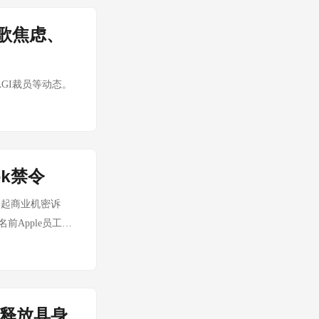
中机器人板块的韧
，步科/伟创持续出
、谷歌焦虑、
减速器 绿的谐波+斯
机床人形机器人用
 分化 触觉/柔性传
AGI裁员等动态。
订单可见度仍至
 🌟 本周特别专
兴兴与自家载人机
面8年以来的首次，
e）。 GD01机甲
ok禁令
这一封面标志着：中
AI提起商业机密诉
义 《时代》封面
前Apple员工在
1机甲全球首秀（成
极为不利。 来源：
电机+谐波减速器
司法部发布备忘录，
速布局中国机器人产
业务一案已达成协
部件的扶持预期进
07-17 Apple应
创主题展区 与成都
6释放具身