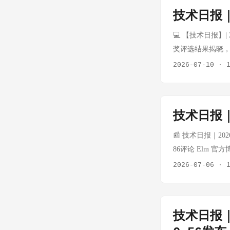
获认可 ⬆️ 景气
智能体手机现场展
技术日报｜
波H1业绩超预期，
已至 高通公司全
放 ➡️ 稳健 力
💻 【技术日报】|
高通正通过异构
配套需求涌现，国
奖评选结果揭晓，
这一表态意味着端
于20% ⚠️ 供
算力系统及产业化
2026-07-10
·
联合创始人王东在
机：本末科技港股上
创新，标志着我
智能体（机器人、
Motor）是人
等奖。 来源：新浪科
释放的核心信号对
200N·m峰值扭
身代码 EverMi
技术日报｜2
无框力矩电机市场规
码的进化能力。R
机器人（以Opti
码能力，可通过Ev
📰 技术日报｜2026-
机市场规模约15-2
全量上下文的准确率。
86评论 Elm 
子设计 额定扭矩覆
高算力旗舰平台 
速度问题，采用了
2026-07-06
·
入机器人关节模组
开放开发生态。专业
前端语言，以强大
创板 伟创电气（
算力领先平台。基于
言进入成熟期。 🔋 
机+减速器垂直整
整流程。 来源：新
120评论 Nint
厂垂直整合 自供为
技术日报｜
注标识 美国唱片
电池设计。这是继 
Spotify、Ap