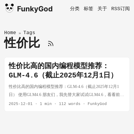
FunkyGod
分类
标签
关于
RSS订阅
Home
Tags
»
性价比
性价比高的国内编程模型推荐：
GLM-4.6（截止2025年12月1日）
性价比高的国内编程模型推荐：GLM-4.6（截止2025年12月1
日） 使用GLM4.6 朋友们，我先替大家试试GLM4.6，看看前后
端开发使用GLM4.6能够高质量的完成AI编程工作，后续效果等
2025-12-01
·
1 min
·
112 words
·
FunkyGod
我过一段时间给大家反馈。 目前是黑五优惠时间，我是39.8元
的包季度套餐，大家可以付费之后设置提醒，用2周看是否要取
消自动续期，避免不合理扣费。 在付费完整后，就可以直接在