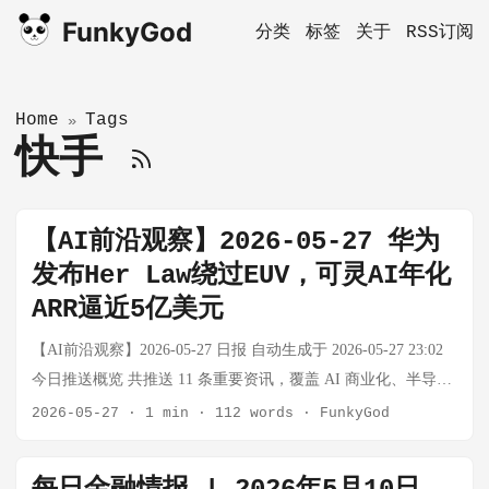
FunkyGod
分类
标签
关于
RSS订阅
Home
Tags
»
快手
【AI前沿观察】2026-05-27 华为
发布Her Law绕过EUV，可灵AI年化
ARR逼近5亿美元
【AI前沿观察】2026-05-27 日报 自动生成于 2026-05-27 23:02
今日推送概览 共推送 11 条重要资讯，覆盖 AI 商业化、半导体
制造突破、自动驾驶、AI 基础设施、AI 政策等多个维度。今日
2026-05-27
·
1 min
·
112 words
·
FunkyGod
最大看点：华为在中科院学术会议上发布"Her Law"，以 3D 堆
叠技术绕过 EUV 制裁，这是中国半导体自主路线的重要里程