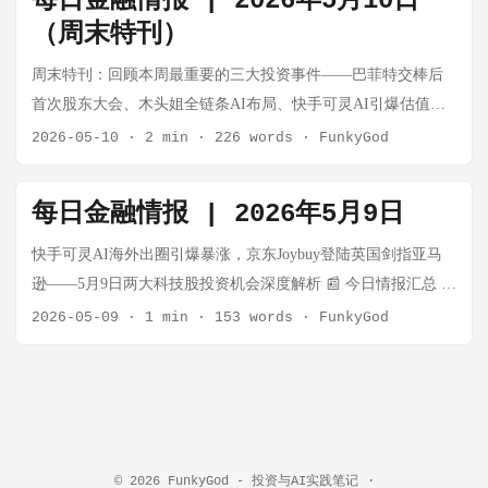
每日金融情报 | 2026年5月10日
碑。 AI 领域 快手Q1财报：可灵AI收入大增300%，年化ARR逼
（周末特刊）
近5亿美元 事实：快手2026年Q1营收337.2亿元，同比增长3%。
最大亮点来自可灵AI——单季收入突破6.5亿元，同比暴增
周末特刊：回顾本周最重要的三大投资事件——巴菲特交棒后
300%，年化ARR逼近5亿美元。不过AI投入也拖累了利润端，
首次股东大会、木头姐全链条AI布局、快手可灵AI引爆估值修
经调整净利润下滑26.3%，毛利率降至51.2%。 思考：可灵AI是
复。 📰 今日情报汇总 1. 巴菲特2026股东大会：六大核心要点
2026-05-10
·
2 min
·
226 words
·
FunkyGod
中国AI视频生成领域商业化最成功的案例之一。5亿美元ARR在
2026年5月2日，伯克希尔·哈撒韦在奥马哈举行年度股东大会。
AI应用层属于头部水平，但快手为AI付出的代价也显而易见
这是巴菲特退任CEO（2026年1月1日Greg Abel接任）后的首次
每日金融情报 | 2026年5月9日
——利润承压、毛利率下滑。AI应用层的"增长与盈利"悖论仍
大会。 关键数据： 指标 数值 现金储备 3,973.8亿美元（历史最
在持续，谁能率先跑通盈利模型，谁就是下一阶段赢家。
高） Q1营业利润 113.5亿美元（+18%） 巴菲特年龄 95岁（以
快手可灵AI海外出圈引爆暴涨，京东Joybuy登陆英国剑指亚马
Google搜索AI化引发用户强烈反弹，DuckDuckGo安装量飙升
董事长身份出席） 六大核心要点： "赌场论"："We've never had
逊——5月9日两大科技股投资机会深度解析 📰 今日情报汇总 1.
33% 事实：Google I/O 大会后推出的搜索框AI改造遭遇大量负
people in a more gambling mood than now." 巴菲特认为日内期
快手(01024.HK)单日暴涨9.4%：可灵AI海外出圈 核心数据： 指
2026-05-09
·
1 min
·
153 words
·
FunkyGod
面反馈。DuckDuckGo iOS端安装量周环比增长33%，"No AI"版
权、预测市场等投机行为泛滥，很多资产价格将"看起来非常荒
标 数值 收盘价 52.95港元（+9.40%） PE(TTM) 11.17x 总市值
本搜索引擎访问量激增27.7%。AI Search甚至出现了基本事实错
谬" 4,000亿现金不投：手握巨额现金却不愿出手，说明他认为
2302亿港元 暴涨原因三重驱动： 可灵AI商业化加速：MAU突
误。 思考：Google强制将AI嵌入搜索的核心体验，本质上是在
当前市场估值过高，在等"别人恐惧时我贪婪"的时刻 力挺接班
破1200万，1月付费用户较12月增长350%，韩国市场收入激增13
用数十亿用户的搜索流量为AI产品做冷启动。用户的反弹说
人："The transition has been 100% successful. He's doing
倍，移动端日均收入暴增102% 机构集体唱多：摩根大通喊
明：AI在信息检索场景的价值尚未被广泛认可，反而被视为"噪
everything I did and then some, doing it better than I did." 95岁的
出"全球最便宜的AI股之一"，第一上海给出58.3港元目标价 估
音"。这对所有试图AI化核心产品的公司都是一个警示——不是
© 2026
FunkyGod - 投资与AI实践笔记
·
巴菲特穿着毛衣坐在台下，主动拿话筒力挺 Abel 苹果与库