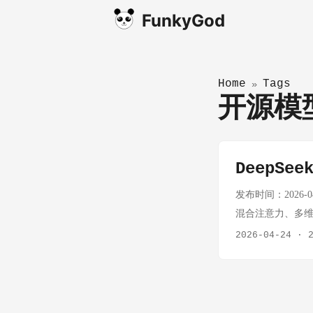
FunkyGod
Home
Tags
»
开源
DeepS
发布时间：2026‑04‑
混合注意力、多维压缩
49 B 最高端开源模
2026-04-24
·
(reasoning‑e
4 : 1 压缩，结合 D
部 KV 参与计算，
存，显存与训练成本大