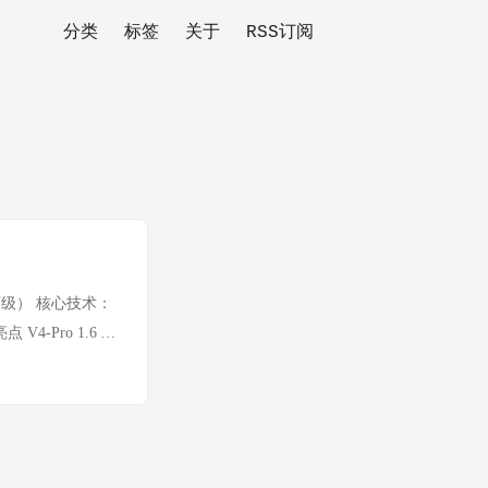
分类
标签
关于
RSS订阅
en（百万级） 核心技术：
‑Pro 1.6 T
n 上下文，思考模式
SA：在 KV 维度进行
：压缩率 128 : 1，全
10 % 的 KV 缓
Polytope）约束