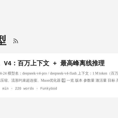
模型
eek V4：百万上下文 + 最高峰离线推理
24 模型名：deepseek‑v4‑pro / deepseek‑v4‑flash 上下文：1 M tok
、流形约束超连接、Muon优化器 1️⃣ 一览 版本 参数量 激活量 目标 亮点 V4
型 V4‑Flash 284 B 13 B 极致效率/低成本 备注：两版均支持 1 M toke
2 min
·
220 words
·
FunkyGod
ffort) 可调高/把握成本。 2️⃣ 技术回顾 2.1 混合注意力机制（CSA + HCA） C
SA 稀疏注意力，利用 Lightning‑Indexer 仅保留 top‑1024 KV 项。 HCA
滑动窗口‐512 tokens 跨层捕捉全局依赖。 优势：相比前代仅 27 % 的算力、
幅下降。 2.2 流形约束超连接（mHC） 采用双随机矩形流形（Birkhoff‑