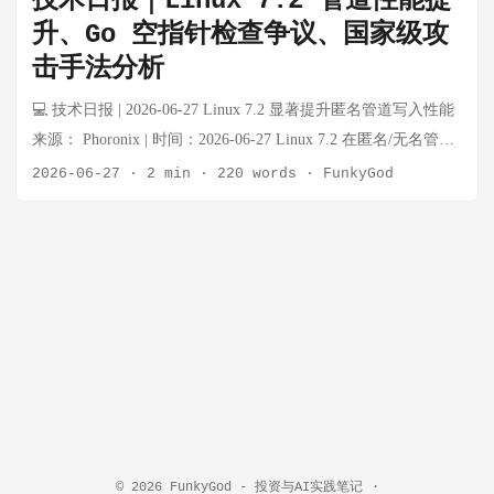
技术日报｜Linux 7.2 管道性能提
将有 65% 的概率"随机"落选。 技术分析： 该系统工作流程为：
升、Go 空指针检查争议、国家级攻
PDF 解析 → LLM 6 次调用提取结构化信息（工作经历、教
击手法分析
育、技能等）→ 汇总后统一评分。默认模型为 gemma3:4b，
temperature 设为 0.1。问题在于评分维度的"软判断"（如项目复
💻 技术日报 | 2026-06-27 Linux 7.2 显著提升匿名管道写入性能
杂度、工作经历质量）本质上依赖 LLM 的主观输出，即使极低
来源： Phoronix | 时间：2026-06-27 Linux 7.2 在匿名/无名管道
temperature 也无法消除随机性。 关键数据： 同一简历跑 100
性能上实现大幅提升，特别是针对 shell 管道场景的写操作性能
2026-06-27
·
2 min
·
220 words
·
FunkyGod
次，分数范围 66-99 技术技能评分稳定（8/10 出现 98 次），因
优化。这是近年来针对管道子系统的首次重大改进，对频繁使
为是硬 checklist 项目评分波动剧烈，取决于 LLM 当下"心情"
用管道的高性能场景有直接影响。 技术细节： 优化了内核中管
工作经历评分：实习生和资深工程师均得 25/25——因为 prompt
道缓冲区的管理逻辑，减少了锁竞争 对 write() 系统调用的路径
缺乏评判标准 换用 Gemini 后分数集中在 48-64，但仍存在 28%
进行了简化，降低了上下文切换开销 基准测试显示部分管道密
的"随机失败率" 深层问题： LLM 的非确定性不是 bug，无法通
集型工作负载提升超过 30% 意义： 管道是 Unix/Linux 最基础
过调参修复。这是用主观判断替代客观标准的根本性设计缺
的 IPC 机制之一，这一优化将惠及所有使用 shell 管道、进程
陷。开源 ATS 降低了使用门槛，却也放大了这一缺陷的危害
池、流水线架构的场景，尤其对 CI/CD、数据处理管道等场景
面。 ...
有直接价值。 🔗 Linux 7.2 Improves Anonymous/Unnamed Pipe
Performance For Shell Pipelines Go 语言空指针检查争议：过度
防御还是必要保障？ 来源： Konrad Reiche Blog | 时间：2026-
© 2026
FunkyGod - 投资与AI实践笔记
·