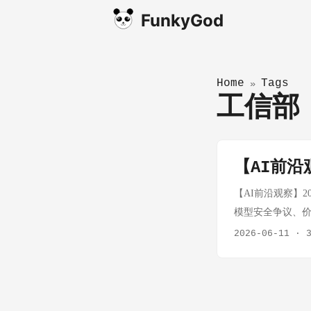
FunkyGod
Home
Tags
»
工信
【AI前沿观
【AI前沿观察】202
模型安全争议、价格
Claude Fable
2026-06-11
·
百万输入 Token 
争议：安全研究人
Opus 4.8。安全专
随后承认"我们做了