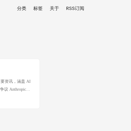
分类
标签
关于
RSS订阅
 条重要资讯，涵盖 AI
nthropic
s 公开限制版本），定价每
该模型的安全护栏引发广泛
至 Claude
截。Anthropic
，微软因此内部限制使