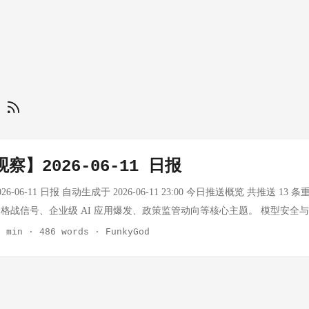
部
察】2026-06-11 日报
6-06-11 日报 自动生成于 2026-06-11 23:00 今日推送概览 共推送 13
战信号、企业级 AI 应用爆发、政策监管动向等核心主题。 模型安全与争议 A
 5 发布：安全护栏引争议 事实：Anthropic 发布 Claude Fable 5（Mytho
3 min
·
486 words
·
FunkyGod
10 美元、输出 Token 50 美元，约为 Mythos Preview 的一半。然而
员发现，即使是阅读博客文章、编写安全代码等无害任务也会触发护栏导致降级
家 Matt Suiche 指出护栏采用关键词匹配方式，cybersecurity 相关词汇一律拦
错误的权衡"。此外，Fable 5 要求 30 天数据留存（违规最高 2 年）