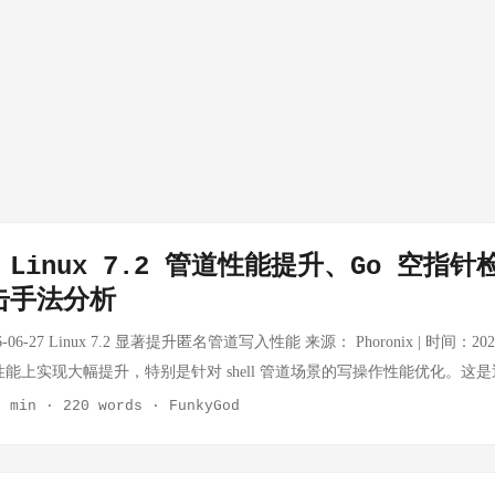
Linux 7.2 管道性能提升、Go 空指
击手法分析
6-06-27 Linux 7.2 显著提升匿名管道写入性能 来源： Phoronix | 时间：2026-06
性能上实现大幅提升，特别是针对 shell 管道场景的写操作性能优化。这
进，对频繁使用管道的高性能场景有直接影响。 技术细节： 优化了内核
2 min
·
220 words
·
FunkyGod
争 对 write() 系统调用的路径进行了简化，降低了上下文切换开销 
超过 30% 意义： 管道是 Unix/Linux 最基础的 IPC 机制之一，
、进程池、流水线架构的场景，尤其对 CI/CD、数据处理管道等场景有直接价值。 🔗