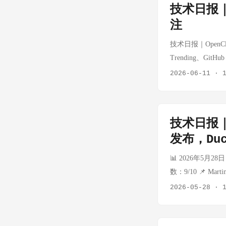
技术日报｜
Improves Anony
注
要保障？ 来源： Ko
章引发开发者社区
技术日报｜OpenCl
代码可读性，还可能掩
Trending、Gi
不应照搬防御模式 
🏷️ OpenClaw
2026-06-11
·
在边界的「信任边界
星，本周最热门开源项目 
crash」理念相
数据和 AI 交互
托管的智能助手。目前
技术日报｜V
计算机视觉工具库 
发布，Du
43K 🔗 https://
一。它提供了开箱即
📊 2026年5月28
于需要快速构建视觉应
数：9/10 📌 M
量化投资平台 🔥
随着AI生成代码
2026-05-28
·
星 🔗 https://
析了AI辅助编程
动化研发流程。
技术管理者来说，这
量化工具，Qlib