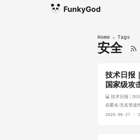
FunkyGod
Home
Tags
»
安全
技术日报｜
国家级攻
💻 技术日报 | 202
在匿名/无名管道
系统的首次重大改
2026-06-27
·
理逻辑，减少了锁竞
道密集型工作负载提升
用 shell 管道