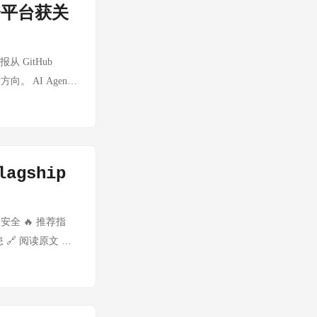
投资平台获关
指针检查争议：过度防御还是必
指针检查」现象的技术文
这些检查不仅降低了
从 GitHub
null 语义不同，
向。 AI Agent
哲学 正确的做法是
OS 和平台，37.7万
「let it
调隐私优先，用户完全掌控
每个人都能拥有可自
pervision —
agship
周+3000星，总星
 CV 领域最实用的开源工具之
eline 中。对
AI安全 🔥 推荐指
Qlib — AI
 🔗 阅读原文 💡
模、强化学习，44K
篇文章系统性地分
了 RD-Agent 可自
用AI编程工具的
研系统。相比传统
战指南：