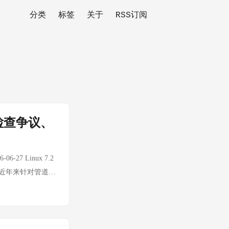
分类
标签
关于
RSS订阅
针检查争议、
-27 Linux 7.2
是近年来针对管道子
中管道缓冲区的管
基准测试显示部分管
这一优化将惠及所有使
 Linux 7.2