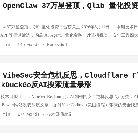
OpenClaw 37万星登顶，Qlib 量化
mous/Unnamed Pipe Performance For Shell Pipelines Go 语言空
nrad Reiche Blog | 时间：2026-06 一篇关于 Go 语言中「过度空
热议。作者指出，很多 Go 代码中存在对 nil 指针的过度防御性检查，
aw 37万星登顶，Qlib 量化投资平台获关注 2026年6月11日 — 本期技术日报
盖真正的逻辑错误。 核心观点： Go 的 nil 和其他语言（Java、C#）的 
tHub API 等渠道筛选，涵盖 AI Agent、量化金融、计算机视觉、安全工具四大方
过度检查会让 panic 变成错误返回值，失去了 Go 的「快速失败」设计
 — 你的私人 AI 助手 🔥 推荐指数: 9/10 📌 开源个人 AI 助手框架，支持任意 
1 min
·
145 words
·
FunkyGod
」处检查，而非在内部逻辑中处处设防 讨论延伸： 这与 Go 社区近年倡导的
🔗 https://github.com/openclaw/openclaw 💡 OpenClaw 强
呼应，引发了关于错误处理最佳实践的重新思考。 ...
。作为开源的个人 AI 助手项目，它打破了商业 AI 助手的数据垄断，让
社区活跃度高，适合想要构建私人 AI 能力的开发者研究。 🏷️ Roboflow Su
ibeSec安全危机反思，Cloudflare Fl
 推荐指数: 8/10 📌 可复用的 CV 工具库，支持检测、分割、跟踪，本
ckDuckGo反AI搜索流量暴涨
github.com/roboflow/supervision 💡 Supervision 来自 Roboflow，是
用的检测、分割、跟踪能力，Python 接口友好，可无缝集成到各类视觉 pip
日 技术日报 1. The VibeSec Reckoning：AI编程的安全危机反思 🏷️ 分类：
用或训练自定义模型的开发者，这是必备工具库。 量化金融 🏷️ Microsoft 
artin Fowler网站发表深度文章，探讨Vibe Coding（氛围编程）带来的安全隐患
 推荐指数: 8/10 📌 微软开源的 AI 量化研究平台，支持监督学习、市场建
比例急剧上升，传统的安全审计和代码审查流程面临前所未有的挑战。这
1 min
·
174 words
·
技术日报编辑
github.com/microsoft/qlib 💡 Qlib 是微软亚洲研究院出品的量化投资框架，配备
中潜藏的安全风险，并提出了一系列务实的应对策略。对于任何在团队中使
它支持从想法探索到生产部署的全链路，适合金融科技开发者构建智能投
是必读之作。HN上获得50票，讨论热度持续上升。 2. Claude Code实
 的 AI 原生设计让机器学习模型能更好地融入投资决策。 ...