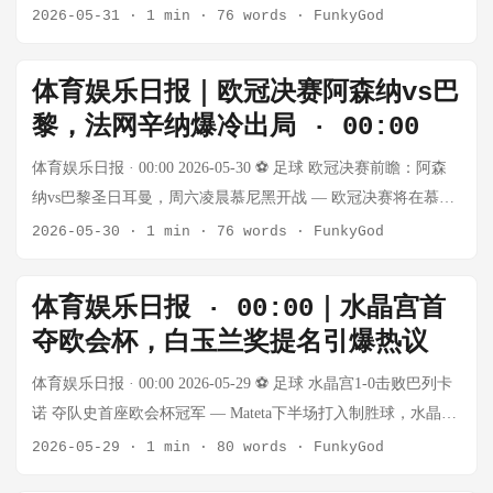
广泛猜测 BBC Sport 欧冠决赛前瞻：阿森纳vs巴黎圣日耳曼 —
2026-05-31
·
1 min
·
76 words
·
FunkyGod
鹿队史，也是任何NBA球队有史以来！字母哥曾夺得总冠军、
超：辽宁铁人3-2爆冷击败领头羊海港 — 上海海港仍以66分领
枪手英超排名榜首状态火热，门将Raya上演童话崛起，PSG拥有
两届MVP、一届FMVP，生涯场均22.6分9.6篮板4.7助攻。雄鹿
跑，申花64分紧随其后，冠军悬念延续。国安3-2力克重庆铜梁
7000分钟体能优势 BBC Sport 斯特林因涉嫌毒驾被捕 — 前英格
正式进入重建阶段。 阅读原文 勇士瞄准全明星后卫诺曼·鲍威
体育娱乐日报｜欧冠决赛阿森纳vs巴
龙。 [新浪体育] 斯特林因涉嫌毒驾被捕 — 阿森纳球员欧冠决赛
兰国脚在欧冠决赛前陷入风波，可能影响阿森纳备战 Sky Sports
尔 字母哥交易告落后，勇士抓住窗口期补强后场。热火到期球
前陷风波。 [Sky Sports] 🏀 篮球 马刺抢七111-103淘汰雷霆！文
黎，法网辛纳爆冷出局 · 00:00
中超第30轮：辽宁铁人3-2爆冷海港 — 领头羊上海海港遭遇冷
星诺曼·鲍威尔被《体育画报》认定为勇士最优引援目标。 数据
班亚马首进总决赛 — 西决G7文班亚马率队取胜，将战尼克斯争
门，国安3-0完胜泰山紧追前三。海港66分领跑，申花64分紧随
一览： 本赛季鲍威尔为热火出战58场，场均21.7分3.5篮板2.5助
体育娱乐日报 · 00:00 2026-05-30 ⚽ 足球 欧冠决赛前瞻：阿森
夺总冠军。尼克斯季后赛11连胜，场均净胜19.4分创历史纪录。
新浪体育 🏀 篮球 NBA西决抢七：文班亚马vs SGA — NBA历史
攻，投篮命中率47%，三分命中率38%，生涯首次入选全明星。
纳vs巴黎圣日耳曼，周六凌晨慕尼黑开战 — 欧冠决赛将在慕尼
总决赛G1北京时间周三8:30开打。 [NBA.com/ESPN] NBA通过
仅第二次两支62胜以上球队抢七相遇。文班G6砍28分率马刺大
他今夏合同到期，市场合理报价为两年至少4000万美元。 阅读
黑举行，阿森纳英超已夺冠剑指双冠王，巴黎累计多踢约7000
2026-05-30
·
1 min
·
76 words
·
FunkyGod
选秀抽签改革3-2-1方案 — 董事会29-1投票通过，战绩最差三队
胜追成3-3 NBA.com 尼克斯时隔27年重返总决赛 — 纽约尼克斯
原文 🎭 娱乐看点 杨幂杀疯了！高马尾+斜肩白T 39岁嫩成大学
分钟体能占优。竞彩赔率巴黎胜2.15、阿森纳胜2.97。 BBC
各获2球，禁止连续两年抽状元签。 [CBS Sports] 🏟️ 其他体育
自1999年以来首次重返NBA总决赛，等待西决抢七胜者
生 杨幂晒出一组新造型照片，高马尾搭配斜肩白T，清新减
Sport 梅西第六次征战世界杯，阿根廷公布26人名单 — 38岁梅
法网：德约科维奇被巴西新星丰塞卡淘汰 — 加上辛纳30连胜被
体育娱乐日报 · 00:00｜水晶宫首
NBA.com 🏟️ 其他体育 法网：德约科维奇被巴西新星丰塞卡淘
龄，引发网友热议。 阅读原文 来源：网易体育、懂球帝等 | 时
西领衔阿根廷出征2026世界杯，恩佐、阿尔卡雷斯在列。这将
Cerundolo终结、卫冕冠军高芙被Potapova淘汰，男单女单冠军
夺欧会杯，白玉兰奖提名引爆热议
汰 — 德约和Sinner双双出局，男单冠军悬念大增 BBC Sport
间：2026-06-25
是他第六次参加世界杯创历史纪录。维尼修斯坦承梅西让阿根
归属悬念大增。Alcaraz因手腕伤退出法网和温网。 [ESPN]
F1：梅赛德斯退出收购Alpine，Verstappen再威胁退出 — 梅赛德
廷成夺冠热门。 Goal.com 五大联赛收官：阿森纳85分英超夺
体育娱乐日报 · 00:00 2026-05-29 ⚽ 足球 水晶宫1-0击败巴列卡
UFC：宋亚东第二回合降服前冠军菲格雷多 — 中国选手宋亚东
斯认为Alpine价格过高，Verstappen赛季末去留成疑 BBC Sport
冠，拜仁三冠王，巴萨94分称霸西甲 — 2025-26赛季收官，拜
诺 夺队史首座欧会杯冠军 — Mateta下半场打入制胜球，水晶宫
以降服方式击败前蝇量级冠军，展现强大地面技术。 [ESPN] 樊
🎬 影视 王菲现身谢霆锋鸟巢演唱会 — 天后低调现身观众席支
仁89分加冕德甲三冠王，国米87分卫冕意甲，巴黎76分摘法
赢得俱乐部历史上首座欧洲赛事冠军，创造历史。 Goal.com 欧
振东3-1击败邱党，萨尔布吕肯德甲决赛1-0领先 — 樊振东海外
2026-05-29
·
1 min
·
80 words
·
FunkyGod
持男友，锋菲恋再引全网热议 微博热搜 《复仇者联盟：末日》
甲。戈登6930万英镑转会巴萨。 新浪体育 🏀 篮球 NBA西决：
冠决赛前瞻：阿森纳vs巴黎 — 欧冠决赛即将打响，阿森纳迎战
联赛展现统治力。 [懂球帝] 🎬 影视 《复仇者联盟：末日》预告
预告震撼发布 — RDJ以毁灭博士回归，雷神与毁灭博士激烈交