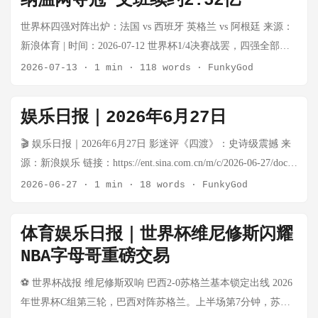
纳温网夺冠 文班续约2.52亿
2026-07-22） 切尔西以1.17亿英镑签下23岁本土新星，签约7
年，连创两项最贵纪录。 📰 科贝：皇马目前没有采取任何行动
世界杯四强对阵出炉：法国 vs 西班牙 英格兰 vs 阿根廷 来源：
来签下罗德里（来源：懂球帝 | 时间：2026-07-22） 📰 将阿根
新浪体育 | 时间：2026-07-12 世界杯1/4决赛战罢，四强全部产
廷踢出世界杯请愿结束，超2300万人支持，险破吉尼斯纪录
生。半决赛对阵：法国 vs 西班牙，英格兰 vs 阿根廷。 摘要要
2026-07-13
·
1 min
·
118 words
·
FunkyGod
（来源：全景体育V | 时间：2026-07-22） 📰 再踢一届世界杯！
点： • 法国3-1淘汰摩洛哥，姆巴佩领衔进攻线状态火热 • 西班
阿媒：世界杯决赛失利后，梅西重新考虑国家队未来（来源：
牙点球大战6-4淘汰比利时，斗牛士军团展现传控底蕴 • 英格兰
娱乐日报｜2026年6月27日
懂球帝 | 时间：2026-07-21） 📰 世界杯最大争议！两大英格兰
2-1挪威，贝林厄姆加时双响率队晋级 • 阿根廷加时3-1瑞士，阿
传奇集体鸣不平：梅西奖项被硬生抢走（来源：懂球帝 | 时间：
尔瓦雷斯加时绝杀 分类：足球·世界杯 关键词：世界杯、四
🎬 娱乐日报｜2026年6月27日 影迷评《四渡》：史诗级震撼 来
2026-07-21） 📰 世界杯决赛赛后冲突还原：先动手的不是帕雷
强、法国、西班牙、英格兰、阿根廷 辛纳3-1逆转兹维列夫 温
源：新浪娱乐 链接：https://ent.sina.com.cn/m/c/2026-06-27/doc-
德斯，FIFA被曝将展开调查（来源：懂球帝 | 时间：2026-07-
网夺冠收获大满贯100胜 来源：腾讯体育 | 时间：2026-07-13 卫
inievzuq4588099.shtml 电影《四渡》讲述长征时期红军四渡赤水
2026-06-27
·
1 min
·
18 words
·
FunkyGod
20） 📰 利马：未能夺冠我心里无比痛苦；祝贺西班牙，他们配
冕冠军辛纳在温网男单决赛中3-1逆转击败兹维列夫，取得对对
的故事，刘烨饰演毛泽东，获影迷高度评价，被誉为主旋律电
得上冠军（来源：懂球帝 | 时间：2026-07-22） 📰 RMC：齐达
手10连胜，夺得生涯第3座大满贯冠军，同时收获大满贯100胜
影佳作。贵州实景拍摄，叙事简洁易懂，展现战争史上的经典
体育娱乐日报｜世界杯维尼修斯闪耀
内接掌法国队后，年薪不太可能被限制在45万欧元内（来源：
里程碑。 摘要要点： • 辛纳决赛以3-6先丢一盘，随后连扳三盘
战例与运动战传奇。有影迷评价"四渡：渡己，渡人，渡苍生，
懂球帝 | 时间：2026-07-22） 🎾 网球 📰 美网入围名单公布：中
NBA字母哥重磅交易
6-3/6-4/7-5完成大逆转 • 对阵兹维列夫已取得10连胜战绩 • 本赛
渡天下"，毛主席和蒋介石对弈的转场也被认为是"电影里最强的
国选手4人锁定参赛资格，郑钦文列递补第22位（来源：全景体
季辛纳状态稳定，大满贯战绩出色 分类：网球·温网 关键词：
转场"。 影迷评《魔方小姐》：燃爆赛场 来源：新浪娱乐 链
⚽ 世界杯战报 维尼修斯双响 巴西2-0苏格兰基本锁定出线 2026
育V | 时间：2026-07-22） 🏎️ 其他 📰 申真谞2:1击败KataGo：
温网、辛纳、兹维列夫、大满贯 文班亚玛签下2.52亿美元超级
接：https://ent.sina.com.cn/m/c/2026-06-27/doc-
年世界杯C组第三轮，巴西对阵苏格兰。上半场第7分钟，苏格
被设计的胜利难解围棋未来（来源：新浪体育 | 时间：2026-07-
顶薪续约马刺 来源：ESPN | 时间：2026-07-12 马刺官方宣布与
inievvnu1462601.shtml 杨紫琼主演电影《魔方小姐》，讲述70岁