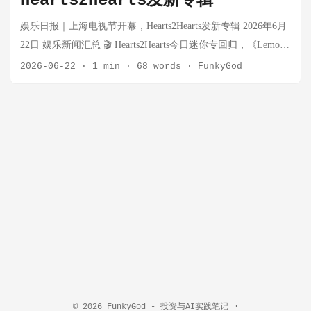
Hearts2Hearts发新专辑
现在踢到2038年，每届世界杯都破门 哈兰德几乎不可能：若想
触及此纪录，需踢到2046年，届时年满45岁 来源：网易体育 |
娱乐日报｜上海电视节开幕，Hearts2Hearts发新专辑 2026年6月
时间：2026-06-24 🏀 中国男篮｜热身赛险胜荷兰，廖三宁21+7
22日 娱乐新闻汇总 🎬 Hearts2Hearts今日迷你专回归，《Lemon
统治比赛 2026年中国男篮热身赛杭州站，中国男篮以65-60险胜
Tang》下午5点公开音源 Hearts2Hearts将于今日（6月22日）下
2026-06-22
·
1 min
·
68 words
·
FunkyGod
荷兰，收获热身赛2连胜。廖三宁贡献全场最高分21分并送出生
午5点携全新迷你专辑《Lemon Tang》回归，通过QQ音乐、酷
涯最高的7次助攻，最后时刻连续关键球锁定胜局。杨瀚森时隔
狗音乐、酷我音乐等国内外各大音源网站公开全部音源。本次
486天重返国家队，贡献7分8篮板。 数据统计： 廖三宁：21分3
专辑共收录6首歌曲，包含主打曲《Lemon Tang》及今年2月发
篮板7助攻（全场最佳） 高诗岩：13分 朱俊龙：9分4篮板（三
行的单曲《RUDE！》。主打曲以清爽迸发的夏日氛围和轻快鲜
分3中3） 杨瀚森：7分8篮板 来源：网易体育 | 时间：2026-06-
活的音色为特色，歌词讲述与「你」相遇后变成酸甜交织的
23 🧤 世界杯｜励志门神！加纳33岁替补门将零封英格兰 世界杯
Lemon Tang。MV取景于日本冲绳的大海、海滩及柠檬农场。今
L组第2轮，英格兰（总身价13.6亿欧元）vs加纳。替补登场的33
晚7点将在首尔龙山区举办Showcase，首次带来新曲舞台。 来
岁加纳门将阿萨雷完成3次关键扑救，零封凯恩、贝林厄姆、萨
源：新浪娱乐 | 时间：2026-06-22 🎬 上海电视节开幕在即，国
卡组成的豪华攻击线，帮助加纳0-0逼平英格兰。 阿萨雷的故事
际影视市场启动 第31届上海电视节将于6月22日至26日举办，打
令人动容：他在加纳本土联赛效力，德转身价仅10万欧元。去
通电影节和电视节市场的国际影视市场于6月20日至23日举行。
年3月才上演国家队首秀，世界杯前加纳主力门将是齐吉。首轮
中外宾客对接供需，互通有无，国际影视市场已正式启动。 来
齐吉受伤，阿萨雷意外迎来机会。此外，他职业生涯很长一段
源：网易娱乐 | 时间：2026-06-22 🎬 《开始推理吧4》热播，丁
时间没钱买车，只能坐公交去训练，直到一年多前一位加纳商
程鑫加入获好评 综艺《开始推理吧4》全新升级，引入推门宇
© 2026
FunkyGod - 投资与AI实践笔记
·