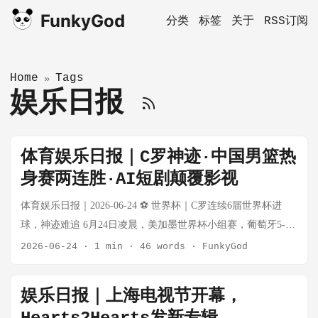
FunkyGod
分类
标签
关于
RSS订阅
Home
Tags
»
娱乐日报
体育娱乐日报｜C罗神迹·中国男篮热
身赛两连胜·AI短剧颠覆影视
体育娱乐日报｜2026-06-24 ⚽ 世界杯｜C罗连续6届世界杯进
球，神迹难追 6月24日凌晨，美加墨世界杯小组赛，葡萄牙5-0
大胜乌兹别克斯坦。C罗上半场第6分钟破门，就此成为首位连
2026-06-24
·
1 min
·
46 words
·
FunkyGod
续6届世界杯比赛取得进球的球员，再度刷新足坛纪录。 梅西追
赶无望：梅西仅在5届世界杯进球，2010年未能破门，想追上C
娱乐日报｜上海电视节开幕，
罗至少还需参加2030和2034两届世界杯 姆巴佩追赶最难：需从