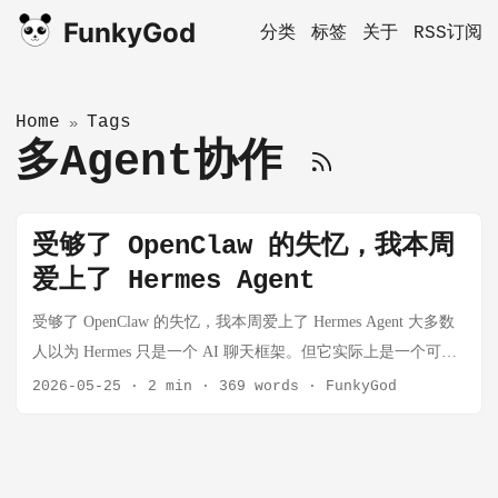
FunkyGod
分类
标签
关于
RSS订阅
Home
Tags
»
多Agent协作
受够了 OpenClaw 的失忆，我本周
爱上了 Hermes Agent
受够了 OpenClaw 的失忆，我本周爱上了 Hermes Agent 大多数
人以为 Hermes 只是一个 AI 聊天框架。但它实际上是一个可长
期运行、多角色协作、多入口接入的 Agent Runtime，已经非常
2026-05-25
·
2 min
·
369 words
·
FunkyGod
接近真正意义上的 AI Operating System。 Hermes Agent 在不到
三个月内突破 14 万 GitHub Star，并根据 OpenRouter 的数据成
为目前全球使用量最大的 Agent。在折腾了 2 个月，受够了