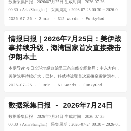
美国和伊朗连续第二天相互暂停空袭，双方谈判代表正就停火
数据采集日报 - 2026年7月25日 生成时间：2026-07-26
协议进行磋商 美军在霍尔木兹海峡重新部署封锁，已向两艘试
00:30（Asia/Shanghai） 采集周期：2026-07-25 00:30 ~ 2026-07-
图突破封锁的商船开火 黎巴嫩真主党武装与以色列在边境地区
26 00:30（24小时） 📊 今日市场概览 资产 价格 24h涨跌幅 关键
2026-07-26
·
2 min
·
312 words
·
FunkyGod
交火有所加剧，黎军已开始部署到南部村庄 分析观点： 停火信
数据 BTC 数据暂缺 — Firecrawl额度耗尽，外部API不可用 黄金
号令人鼓舞，但双方核心诉求差距巨大：伊朗要求解除制裁和
~$4,000/oz — API额度耗尽，世界黄金协会：黄金年初突破
情报日报｜2026年7月25日：美伊战
保证不打击核设施，美国则坚持伊朗必须停止铀浓缩并缩减地
$5,500后回落至$4,000 WTI原油 $89.31/桶 -3.12% oilprice.com实
事持续升级，海湾国家首次直接袭击
区影响力。霍尔木兹海峡封锁若持续，全球油价将面临持续上
时数据（7/25），连续第二日回调 布伦特 $96.78/桶 -3.88%
伊朗本土
行压力。值得关注的是，真主党已明确选边站——这意味着黎
oilprice.com，跌破$97 Murban $97.05/桶 -9.44% oilprice.com，
以边境可能成为下一个爆发点。 ⚠️ 柏林骄傲节恐袭：1死29
连续第二日暴跌 上证指数 数据暂缺 — API额度耗尽，A股数据
本期导读 今日全球地缘政治呈三条主线交织格局：中东方向，
伤，嫌疑人仍在逃 原文链接：German police hunt suspect in
无法获取 USD/CNY — — API额度限制，数据暂缺 注：
美伊战事持续扩大，巴林、科威特被曝首次直接空袭伊朗本
Berlin Pride van-ramming 核心事实： 7月25日（周六），一辆面
Tavily/Firecrawl搜索API额度持续耗尽，BTC和黄金实时价格无
土，海湾国家被迫选边站队；俄乌方向，乌克兰对里海俄方船
2026-07-25
·
1 min
·
61 words
·
FunkyGod
包车在柏林克里斯托弗街日游行路线附近冲撞人群，造成1人死
法获取。原油数据通过oilprice.com可获取，连续第二日回调。
只发动远程打击，伊朗军援航线首度成为目标；美加关系因贸
亡、至少29人受伤 警方已确认嫌疑人为21岁的Abdul B.，目前
Murban从$96.70继续暴跌至$97.05（但百分比从-9.77%收窄
易摩擦降至新低，加拿大独自举行跨境大桥开通仪式。综合来
仍在逃，呼吁公众协助搜寻 这是德国近年来针对LGBTQ+群体
数据采集日报 - 2026年7月24日
至-9.44%，实际上价格从$96.70回升至$97.05）。 🌍 地缘政治
看，中东局势正在经历冷战结束以来最剧烈的阵营重组。 🔴
最严重的暴力事件之一，超过30万人参加的游行被迫中止 分析
与宏观 今日重要事件： 事件 详情 俄罗斯黑海港口 俄罗斯最大
一、巴林、科威特首次直接空袭伊朗——海湾国家被迫选边站
数据采集日报 - 2026年7月24日 生成时间：2026-07-25
观点： 欧洲极右翼和反LGBTQ+暴力事件近年显著增加。此案
黑海石油港口因无人机威胁陷入沉寂，能源供应风险上升 中东
原文链接：美媒爆猛料："两国首次直接袭击伊朗" 核心事实：
00:30（Asia/Shanghai） 采集周期：2026-07-24 00:30 ~ 2026-07-
发生在法国、西班牙野火导致25万人撤离的同一天——欧洲正
霍尔木兹海峡 霍尔木兹海峡油轮通行量降至5月以来最低水平，