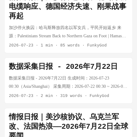
罗斯境内多个地区发动远程打击，包括里海海域载有伊朗军事
$88.89，单日-3.58%，但两日累计仍上涨约+2.5% 布伦特从
电缆响应、德国经济失速、刚果战事
三个月临时关税到期后，白宫会否再次"升级"？ 美股科技股集
嫌疑人被扣押此前定居者暴力事件 法国、西班牙野火 25万人撤
桶 +7.43% oilprice.com，中东地缘溢价加速注入 Murban $108.0/
货物的船只及一艘俄军舰艇。此外，基洛夫（距乌边境约1200
$101.10回落至$96.36，跌破$100心理关口 Murban从$108.0暴跌
再起
体崩跌：特斯拉创2025年以来最大单日跌幅 来源：36氪 核心事
离，波尔多面临威胁 埃博拉疫情 刚果病例近3000例，超1300人
桶 +20.71% oilprice.com，阿联酋基准大幅跳涨 上证指数 数据
公里）的武器工厂、秋明炼油厂、叶卡捷琳堡物流设施、顿河
至$96.70，-9.77%，昨日涨幅全部回吐 天然气-0.89%，取暖
实：7月23日收盘，美股三大指数集体下跌，纳指跌2.15%，标
死亡，医疗工作者罢工加剧危机 数据来源：AP News、
待确认 — 7/23为正常交易日，数据待确认 USD/CNY — — API
加沙停火换囚：哈马斯释放四名以军女兵，平民开始返乡 来
畔罗斯托夫燃油仓库均遭到打击。 分析：伊朗通过里海航线向
油-3.17%，汽油-2.67%，全品种回调 欧洲央行降息确认，美元
普500跌1.21%，道指跌0.97%。特斯拉大跌超14%，创2025年3
Reuters（截至2026-07-26 UTC）
额度限制，数据暂缺 注：Tavily/Firecrawl搜索API额度持续耗尽
源：Palestinians Stream Back to Northern Gaza on Foot | Hamas
俄罗斯提供武器已成为公开秘密，乌方此前已有预警。此番将
走强施压大宗商品 ₿ 加密货币 状态：外部价格
月11日以来最大单日跌幅；谷歌跌超7%，亚马逊跌超4%，Meta
（连续多日报错432/402），BTC和黄金实时价格无法获取。原
Releases Four Female Israeli Soldiers Under Gaza Cease-Fire Deal
伊朗军援船只纳入打击清单，意味着： 乌克兰将伊朗直接纳入
2026-07-23
·
1 min
·
85 words
·
FunkyGod
API（Tavily/Firecrawl/CoinGecko/CNBC）额度全部耗尽，BTC
跌超3%，英特尔、微软跌超2%，苹果、英伟达跌超1%。 分
油数据通过oilprice.com可获取，今日能源市场大幅走强。 🌍 地
核心事实：7月23日，加沙停火协议进入新阶段，哈马斯释放了
敌对目标范围 伊俄军事合作已从"间接支持"升级为"直接冲突因
实时价格暂无法获取。 近期参考（7/14最后数据）： ...
析：科技股暴跌的直接触发因素是市场对AI投资回报率的质
缘政治与宏观 今日重要政策动向： 事件 详情 美联储褐皮书发
四名被扣押的以军女兵。作为交换，以色列允许巴勒斯坦平民
素" 伊朗援俄通道面临被切断的现实压力 这一打击与美媒报道
疑。黑石集团同期公布AI基建投资利润飙升26%，与科技股暴
数据采集日报 - 2026年7月22日
布 7/23美联储发布褐皮书显示美国经济以"轻微至温和"速度增
步行返回加沙北部家园。此前已有超过200名人质被哈马斯从以
的海湾国家空袭伊朗形成呼应，显示伊朗正同时在东线（乌克
跌形成鲜明对比——这说明资金正在从"AI应用层"向"AI基建
长，物价涨幅总体放缓 欧洲央行利率决议 7/24欧洲央行将公布
色列南部社区带走，至今仍有大量人质未获释。 分析：停火换
兰方向）和西线（海湾方向）承受军事压力。 🟡 三、特朗普宣
数据采集日报 - 2026年7月22日 生成时间：2026-07-23
层"转移。特斯拉的跌幅尤其值得警惕：市场可能在重新定价自
利率决议，市场预期降息25bp 中东局势骤变 伊朗/胡塞武装地区
囚模式暂时缓解了加沙人道危机，但"换完即停"的结构意味着双
布第四次竞选总统——国内政治困境叠加外交败局 原文链接：
00:30（Asia/Shanghai） 采集周期：2026-07-22 00:30 ~ 2026-07-
动驾驶故事的现实边界。如果FSD完全自动驾驶的时间表再度推
冲突升级，WTI单日+6.79%，布伦特突破$100心理关口 A股公
方缺乏建立长期信任的基础。以色列国内对被释人质身体状况
特朗普突然宣布：将第四次竞选总统！他头戴印有"特朗普
23 00:30（24小时） 📊 今日市场概览 资产 价格 24h涨跌幅 关键
2026-07-23
·
2 min
·
319 words
·
FunkyGod
迟，特斯拉的估值逻辑将面临根本性挑战。 习近平在世界AI大
募基金二季度持仓公布 张坤、刘彦春减持白酒加仓AI产业链持
的描述（体内仍有弹片残留）将给政府带来国内压力。值得关
2028"字样的小红帽 核心事实：特朗普7月25日在白宫记者协会
数据 BTC 数据暂缺 — Tavily/Firecrawl额度耗尽，外部API不可
会主旨演讲：全球AI治理的中国方案 来源：工信部 | 新华社 核
续，公募调仓大挪移确认 市场背景： 中东地缘风险急剧升温，
注的是，平民返乡潮是否会成为新一轮冲突的导火索——以色
晚宴上戴上绣有"特朗普2028"字样的小红帽，高调宣布将第四次
用 黄金 数据暂缺 — API额度耗尽，数据获取失败 WTI原油
心事实：7月17日，国家主席习近平在上海出席2026世界人工智
Murban原油单日暴涨+20.71%，突破$108 WTI自7/22 $86.68，
情报日报｜美沙核协议、乌克兰军
列极右翼内阁成员已明确反对部分巴勒斯坦人返回北部。 海底
竞选总统。其核心论调是"我已经有经验了，将再次出马"。 民
$86.68/桶 +2.77% oilprice.com实时数据（7/22） 布伦特 $93.88/
能大会暨人工智能全球治理高级别会议开幕式，发表题为《携
两日累计涨幅约+7%，突破$90重要整数关口 布伦特突破$100，
改、法国热浪——2026年7月22日全球
电缆遭破坏疑云：北约首次启动集体响应 来源：Suspected
调数据（7月16日发布）： 总体支持率仅37%，不支持率高达
桶 +3.15% 中东地缘溢价加速注入 上证指数 数据待确认 — 7/22
手构建公正合理的全球人工智能治理体系》的主旨讲话。习近
为年内首次，全球能源价格重置 天然气相对平稳（+0.10%），
要闻
Sabotage of Deep-Sea Cable Triggers First NATO-Led Response 核
61% "强烈支持"比例降至15%的历史新低 在伊朗问题上，不支
为正常交易日，数据待确认 USD/CNY — — API额度限制，数