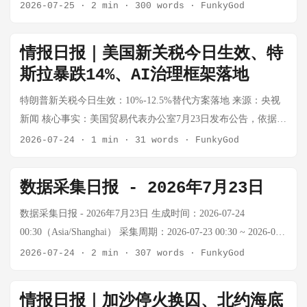
据美国《华尔街日报》援引多名知情人士消息，巴林和科威特
25 00:30（24小时） 📊 今日市场概览 资产 价格 24h涨跌幅 关键
2026-07-25
·
2 min
·
300 words
·
FunkyGod
在经历多重危机叠加。嫌疑人Abdul B.的姓名暗示可能与特定宗
战争风险飙升 特朗普威胁伊朗 胡塞武装油轮袭击后，特朗普威
于7月初对伊朗境内军事目标实施了秘密空袭，这是两国历史上
数据 BTC 数据暂缺 — Tavily/Firecrawl额度耗尽，外部API不可
教背景有关，但动机尚待查明。需要警惕的是，事件可能被政
胁伊朗 红海沙特出口 沙特红海原油出口自3月峰值下降41% 印
首次直接攻击伊朗本土。空袭目标包括伊朗无人机和导弹储存
用 黄金 数据暂缺 — API额度耗尽，数据获取失败 WTI原油
治化利用，影响欧洲移民政策和内政走向。 💰 特朗普关税：
度寻找替代供应 印度寻找安哥拉、委内瑞拉原油以应对中东供
情报日报｜美国新关税今日生效、特
设施等。阿联酋向行动提供了情报和防空支援。 背景：伊朗近
$88.89/桶 -3.58% oilprice.com实时数据（7/24），昨日暴涨后回
以"强迫劳动"为名，绕过国会？ 原文链接：Trump's tariffs based
应枯竭 中国抢购俄油 中国抢购俄罗斯原油，应对中东供应风险
斯拉暴跌14%、AI治理框架落地
几周多次打击位于巴林和科威特的美军基地，两国在遭受攻击
调 布伦特 $96.36/桶 -4.30% oilprice.com，回撤至$100下方
on forced-labor argument 核心事实： 特朗普政府以"强迫劳动"为
OPEC+供应收紧 阿布扎比国家石油公司（ADNOC）自6月以来
后选择以军事行动回应，而非继续被动挨打。科威特驻美大使
Murban $96.70/桶 -9.77% oilprice.com，昨日+20.71%后大幅回落
特朗普新关税今日生效：10%-12.5%替代方案落地 来源：央视
由，对超过60个国家征收10%-12.5%的进口关税，覆盖99%的美
第七次原油招标，尽管霍尔木兹/红海风险上升 原油突破$100 供
随后否认参战，但美方报道的可信度较高。 分析：这一事件具
上证指数 数据暂缺 — Tavily额度耗尽，A股数据无法获取
新闻 核心事实：美国贸易代表办公室7月23日发布公告，依据
国进口商品 此举恰逢最高法院否决的全球关税令到期，小企业
应危机深化，油价突破$100 厄尔尼诺通胀风险 石油冲击可能将
有重大战略意涵。传统上，海湾阿拉伯国家在美伊对抗中保持
USD/CNY — — API额度限制，数据暂缺 注：Tavily/Firecrawl搜
《1974年贸易法》第301条，以所谓"强迫劳动"为由对数十个国
已提起诉讼，指控政府绕过国会 各国反应强烈，普遍认为美国
2026-07-24
·
1 min
·
31 words
·
FunkyGod
超级厄尔尼诺转化为通胀问题 巴基斯坦运输罢工 巴基斯坦运输
相对中立，不直接参与对伊军事行动。此番"破例"意味着： 伊
索API额度持续耗尽（连续多日报错432/402），BTC和黄金实时
家和地区加征10%至12.5%的关税，以替代即将到期的全球进口
的指控缺乏依据，带有明显的政治色彩 分析观点： 用国内法
商威胁全国罢工，抗议燃油价格上涨 市场背景： ...
朗的区域扩张行动已触及海湾国家的安全红线 海湾国家在美国
价格无法获取。原油数据通过oilprice.com可获取，昨日暴涨后
关税。新关税于美国东部时间7月24日0时01分生效。此前特朗
（1974年《贸易法》第301条）单边制裁60国，本质上是贸易战
数据采集日报 - 2026年7月23日
压力下被迫明确选边 中东正在形成以伊朗为核心的"抵抗轴
今日出现回调，原油全品种下跌。 🌍 地缘政治与宏观 今日重要
普政府在美国最高法院否决其最大规模关税措施后，转而采用
工具的重新包装。值得关注的是，中国、越南、墨西哥等主要
心"与以沙特-以色列为轴心的联盟之间的正面对抗 风险提示：
政策动向： 事件 详情 欧洲央行利率决议 7/24欧洲央行宣布降
临时10%全球关税措施。 分析：这是特朗普关税政策的"降级
供应链国家均受影响，普通消费者将承担更高进口成本。最高
数据采集日报 - 2026年7月23日 生成时间：2026-07-24
事件后续若引发伊朗报复，可能触发连锁反应，将整个海湾地
息25bp，符合市场预期，欧元小幅走弱 中东局势反复 伊朗/胡塞
版"——从全面对等关税收缩到针对性301条款关税。表面是法
法院此前已判定全球关税违宪，这次换个"强迫劳动"的包装能撑
00:30（Asia/Shanghai） 采集周期：2026-07-23 00:30 ~ 2026-07-
区拖入更大规模冲突。值得关注科威特的"否认外交"能否平息事
武装地区冲突未见进一步升级，紧张情绪有所缓解，原油回吐
律策略调整，实质是承受不起供应链重构的代价。10%的基础税
多久，值得观察。对中国而言，这意味着贸易战进入新阶段
24 00:30（24小时） 📊 今日市场概览 资产 价格 24h涨跌幅 关键
2026-07-24
·
2 min
·
307 words
·
FunkyGod
态。 🔴 二、乌克兰打击里海伊朗军援船只——伊朗物流链首度
部分涨幅 美联储官员讲话 美联储官员重申谨慎降息立场，通胀
率对中国、东南亚等主要制造中心的实质影响远小于此前威胁
——不仅加税，还试图垄断"道德话语权"。 📌 其他重要动态 事
数据 BTC 数据暂缺 — Tavily/Firecrawl额度耗尽，外部API不可
成为目标 原文链接：泽连斯基：乌军袭击了涉伊朗军事物资运
粘性仍是核心关注 美股财报季开启 7/25起大型科技股陆续发布
的60%-145%，但政治意义大于经济意义：保留了"关税武器"的
件 简述 胡塞导弹袭击沙特 伊朗系胡塞武装向沙特发射导弹，作
用 黄金 数据暂缺 — API额度耗尽，数据获取失败 WTI原油
输船只 核心事实：乌克兰总统泽连斯基7月25日宣布，乌军对俄
情报日报｜加沙停火换囚、北约海底
财报，市场情绪有所分化 市场背景： WTI从昨日$92.73回落至
存在感，同时避免了通胀失控的直接冲击。真正的悬念在于：
为对美军在也门空袭的报复 以色列在西岸大规模逮捕 超过70名
$92.73/桶 +6.79% oilprice.com实时数据（7/23） 布伦特 $101.10/