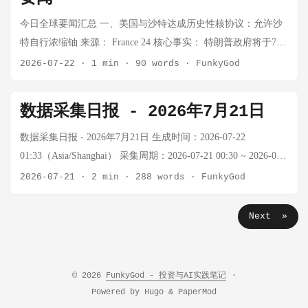
平提出四点意见：开放共赢驱动创新、强化风险意识安全可
原油涨幅显著分化 ₿ 加密货币 状态：外部价格
心事实：欧洲附近海域深海底通信电缆发生疑似破坏事件，北
持率升至69% 68%的美国人认为伊朗战争"不值得打" 67%预计
据暂缺 注：Tavily/Firecrawl搜索API额度已耗尽（连续多日报错
控、包容并蓄促进文明互鉴、和衷共济完善全球治理。 分析：
今日全球要闻汇总 一、美国与沙特达成历史性核协议：允许沙
API（Tavily/Firecrawl/CoinGecko）额度全部耗尽，BTC实时价
约首次以集体安全框架启动调查与应对程序。事件具体细节
未来一年美国经济将进一步恶化 分析：特朗普宣布2028年再
432/402），BTC和黄金实时价格无法获取。原油数据通过
本次大会最重要的成果是世界人工智能合作组织在上海成立。
特自行浓缩铀 来源： France 24 核心事实： 特朗普政府将于7月
格暂无法获取。 近期参考（7/14最后数据）： ...
（时间、地点、涉事方）尚未公开，但破坏基础设施的做法已
战，折射出几重困境： 法律布局：若今年未赢得2028年选举周
oilprice.com可获取。 🌍 地缘政治与宏观 今日重要政策动向：
中方宣布未来5年向发展中国家提供5000个人工智能专题培训名
22日宣布与沙特达成广泛核协议，允许这个石油富国自行浓缩
2026-07-22
·
1 min
·
90 words
·
FunkyGod
触动北约神经。 分析：海底电缆承载全球95%以上的洲际数据
期，未来的法律风险将急剧上升，竞选状态是其法律护城河 政
事件 详情 习近平部署基础教育 7/22国家主席习近平对基础教育
额，在东盟、阿盟、非盟、拉共体、上合组织、金砖国家建设
核反应堆燃料 沙特长期主张其拥有民用核项目的权利，但以色
流量，是大国竞争中最脆弱的"灰色地带"之一。历史上俄罗斯潜
策败局：伊朗战事久拖不决、经济民调恶化，正在侵蚀其执政
工作作出重要指示，全国基础教育工作会议在北京召开 中国提
国际人工智能应用合作中心，推动气象预警方案"妈祖"在30个国
列和政策专家警告这可能在地区引发核扩散威胁 该协议尚待国
艇曾被怀疑在波罗的海和北大西洋活动过，但北约从未以"电缆
数据采集日报 - 2026年7月21日
根基 共和党分裂：在伊朗问题上，共和党内部乐观情绪同样有
出数字主权原则 联合国全球网络安全常设机制首次会议，中国
家落地。这套"AI版一带一路"叙事，核心逻辑是：用中国的AI
会批准，料将在中东地缘政治格局中引发连锁反应 分析： 此协
破坏"为由公开启动集体响应条款。这次破例，信号意义大于军
限 值得关注的是，美伊谈判重启后战事反而加剧，说明特朗普
提交立场文件，首次提出"数字主权"概念 王毅会见东盟秘书长
能力输出换全球治理话语权，用发展中国家市场换技术标准的
议若落地，将是美国中东政策的重大转变。沙特获得铀浓缩能
数据采集日报 - 2026年7月21日 生成时间：2026-07-22
事意义——是在用集体防御的模糊地带来威慑可能的挑衅者。
政府缺乏有效的"以打促谈"杠杆，其外交政策处于进退两难。
中国-东盟合作深化，东盟秘书长高金洪访华 中欧战略沟通 王
兼容性。但实际落地效果取决于：这些国家是否有足够的基础
力，实质上是在为未来可能的核武计划铺路——尽管利雅得方
01:33（Asia/Shanghai） 采集周期：2026-07-21 00:30 ~ 2026-07-
真正的困境在于：海底电缆归属复杂（私人/国有混合），溯源
🟡 四、美加贸易摩擦升级——加拿大独自开通跨境大桥 原文链
毅、李鸿忠分别会见欧洲议会外事委员会代表团，中欧对话渠
设施和人才来承接。 黑石AI投资利润飙升26%：基建层的确定
面坚称仅用于和平目的。以色列对此强烈反对，美国国内亦存
22 00:30（24小时） 📊 今日市场概览 资产 价格 24h涨跌幅 关键
2026-07-21
·
2 min
·
288 words
·
FunkyGod
极难，防御成本极高。 德国经济模式失灵：出口导向神话的终
接：加拿大独自庆祝，"没邀请美方" 核心事实：7月24日，加拿
道畅通 市场背景： 中东地缘紧张持续，原油价格继续上行 美联
性故事 来源：新浪财经 核心事实：黑石集团第二季度可分配收
在广泛质疑。该协议的达成意味着美国正在用核技术换地缘政
数据 BTC 数据暂缺 — Tavily/Firecrawl额度耗尽，外部API不可
结 来源：Germany's Economic Model Is Broken, and No One Has
大独自举行了连接温莎市与底特律的戈迪·豪跨国大桥开通剪彩
储褐皮书即将发布（7/23），欧洲央行利率决议（7/24）临近 A
益大涨26%至19.8亿美元，核心驱动力来自人工智能相关投资。
治筹码，中东核不扩散体系将进一步瓦解。 二、乌克兰军改风
用 黄金 ~$4,012.8/oz -0.15% COMEX黄金7/20收盘价 WTI原油
Next »
a Plan B 核心事实：德国经济2026年持续低迷，WSJ刊发重磅分
仪式，未邀请美方代表。大桥由加拿大全额投资64亿加元（约
股公募基金二季度持仓"大挪移"——张坤、刘彦春减持白酒，加
这家顶级资管巨头在全美AI基建赛道多板块投资兑现收益，覆
暴：军队总参谋长被解职 来源： France 24 核心事实： 在大规
$84.23/桶 +2.12% 7/21 oilprice.com实时数据 布伦特 $91.07/桶
析指出德国出口导向型增长模式已不可持续。对华出口下降、
46亿美元），原定由美加联合开通，但因美方提出收益分割要
仓AI产业链 ₿ 加密货币 状态：外部价格
盖私募股权、私募信贷、不动产等全部核心业务板块。 分析：
模街头抗议持续数日后，泽连斯基于7月21日宣布解除军队总参
+2.07% 中东地缘溢价持续 上证指数 3796.28 +0.85% 7/20收
能源价格高企、汽车产业转型滞后、官僚体系僵化等多重因素
求和关税威胁，加方取消美方参与。 背景：7月20日特朗普签署
API（Tavily/Firecrawl/CoinGecko）额度全部耗尽，BTC实时价
黑石的AI投资逻辑很简单：无论OpenAI还是Anthropic最终谁
谋长奥莱克桑德尔·瑟尔斯基的职务 抗议起因是上周国防部长米
盘，沪强深弱 USD/CNY — — API额度限制，数据暂缺 注：
叠加，让这个曾经的欧洲经济火车头面临结构性失速。 分析：
公告，对从加拿大进口的数百项商品加征50%关税，加方随即反
格暂无法获取。 近期参考（7/14最后数据）： BTC/USD：
© 2026
FunkyGod - 投资与AI实践笔记
·
赢，它们都需要数据中心、用电设施、冷却系统——而这些是
哈伊洛·费多罗夫被解职，民众指控瑟尔斯基迫使部长下台，并
Tavily/Firecrawl搜索API额度已耗尽（连续多日报错432/402），
德国的困境本质是"对华一体化红利"的终结。过去二十年，德国
Powered by
Hugo
&
PaperMod
制。 分析：戈迪·豪大桥事件是美加关系的缩影： 美国在基础
$62,509.93（当日-1.8%，恐慌指数22） 技术面：运行于
黑石的长项。这是一种"淘金热卖水"的叙事，但比纯粹的AI应
指责其不愿推动军队现代化改革 新任总参谋长由米哈伊洛·达普
外部市场数据采用可获取来源+历史参考 🌍 地缘政治：今日最