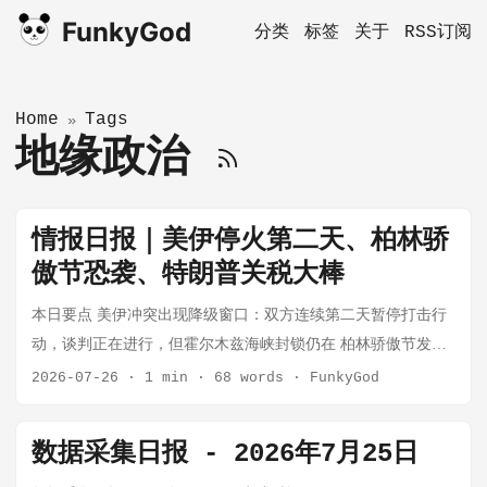
FunkyGod
分类
标签
关于
RSS订阅
Home
Tags
»
地缘政治
情报日报｜美伊停火第二天、柏林骄
傲节恐袭、特朗普关税大棒
本日要点 美伊冲突出现降级窗口：双方连续第二天暂停打击行
动，谈判正在进行，但霍尔木兹海峡封锁仍在 柏林骄傲节发生
恐袭：面包车冲撞人群致1死29伤，21岁嫌疑人仍在逃 特朗普关
2026-07-26
·
1 min
·
68 words
·
FunkyGod
税争议升级：以"强迫劳动"为由对60多国征收10-12.5%关税，小
企业起诉违宪 🔥 美伊冲突：停火第二天，谈判进行中 原文链
数据采集日报 - 2026年7月25日
接：US pauses attacks on Iran for second straight day 核心事实：