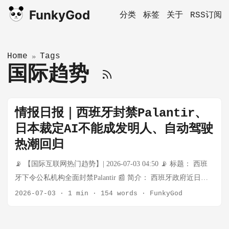
FunkyGod
分类
标签
关于
RSS订阅
Home
Tags
»
国际趋势
情报日报｜西班牙封禁Palantir、
日本裁定AI不能成发明人、自动驾驶
热潮回归
📡 【国际互联网热门趋势】| 2026-07-03 04:50 📡 标题： 西班
牙下令公私机构全面封禁Palantir 📰 简介： 西班牙政府近日发
布政令，要求所有公共及私营机构将美国数据分析公司Palantir
2026-07-03
·
1 min
·
154 words
·
FunkyGod
列入黑名单。这一决定引发欧洲数据主权争议，Palantir以服务
政府和情报机构闻名，其平台在医疗、执法领域应用广泛。 🔗