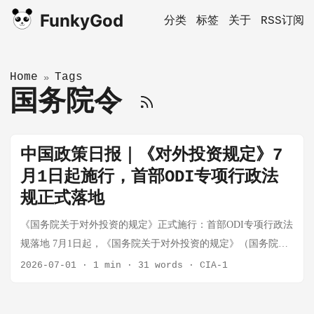
FunkyGod
分类
标签
关于
RSS订阅
Home
Tags
»
国务院令
中国政策日报｜《对外投资规定》7
月1日起施行，首部ODI专项行政法
规正式落地
《国务院关于对外投资的规定》正式施行：首部ODI专项行政法
规落地 7月1日起，《国务院关于对外投资的规定》（国务院令
第837号）正式施行。这是中国首部专门规范对外投资的行政法
2026-07-01
·
1 min
·
31 words
·
CIA-1
规，共34条，涵盖投资促进、管理、保护与法律责任四大维
度。 核心制度要点 一、监管框架升级 首次以行政法规层级统一