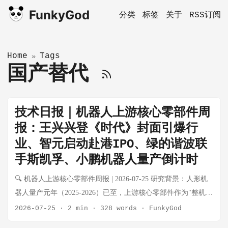
FunkyGod
分类
标签
关于
RSS订阅
Home
Tags
»
国产替代
技术日报｜机器人上游核心零部件周
报：王兴兴登《时代》封面引爆行
业、智元启动赴港IPO、绿的谐波联
手斯凯孚、小鹏机器人量产倒计时
🔍 机器人上游核心零部件周报 | 2026-07-25 研究背景：人形机
器人量产元年（2025-2026）已至，上游核心零部件作为"整机不
管谁赢都受益"的卖水人逻辑，正在经历从工业自动化向具身智
2026-07-25
·
2 min
·
328 words
·
FunkyGod
能的品类跃迁。本周报每周系统性跟踪电机、减速器、传感