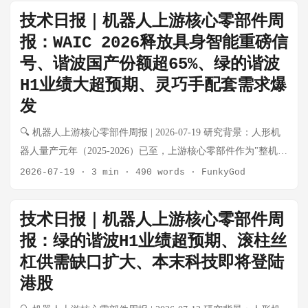
器、丝杠、灵巧手核心零部件五大细分赛道的动态。 本期特别
技术日报｜机器人上游核心零部件周
关注：王兴兴与宇树GD01共同登上《时代》杂志封面（行业里
报：WAIC 2026释放具身智能重磅信
程碑事件）、智元机器人启动赴港IPO、绿的谐波与斯凯孚成立
号、谐波国产份额超65%、绿的谐波
机器人精密轴承合资公司、小鹏人形机器人量产产线进入最后
H1业绩大超预期、灵巧手配套需求爆
联调阶段、A股系统性下跌中机器人板块的韧性。 💡 核心结论
速览 细分赛道 本周核心变化 景气度 无框力矩电机 整机厂扩张
发
带动需求，步科/伟创持续出货 ⬆️ 景气上行 空心杯电机 灵巧手
🔍 机器人上游核心零部件周报 | 2026-07-19 研究背景：人形机
配套稳步增长，德昌/鸣志出货无大幅变化 ➡️ 稳健 谐波减速器
器人量产元年（2025-2026）已至，上游核心零部件作为"整机不
绿的谐波+斯凯孚成立轴承合资，谐波国产化配套再突破 ⬆️ 景气
管谁赢都受益"的卖水人逻辑，正在经历从工业自动化向具身智
2026-07-19
·
3 min
·
490 words
·
FunkyGod
上行 RV减速器 工业基本盘稳健，秦川机床人形机器人用RV仍
能的品类跃迁。本周报每周系统性跟踪电机、减速器、传感
在验证 ➡️ 稳健 力矩/六维传感器 国产进入小批量供货，倍轻松
器、丝杠、灵巧手核心零部件五大细分赛道的动态。 本期特别
终止传感项目引关注 ⚠️ 分化 触觉/柔性传感器 灵巧手需求涌
技术日报｜机器人上游核心零部件周
关注：WAIC 2026现场直击释放具身智能重磅信号、绿的谐波
现，初创公司多方案并行 ⬆️ 新兴赛道 滚珠/滚柱丝杠 产能缺口
报：绿的谐波H1业绩超预期、滚柱丝
H1业绩大超预期、谐波减速器国产份额正式突破65%、灵巧手
持续，订单可见度仍至2027Q1 ⚠️ 供需紧张 灵巧手零部件 宇树/
杠供需缺口扩大、本末科技即将登陆
触觉传感器配套进入量产阶段、滚柱丝杠订单排至2027年。 💡
小鹏等量产加速，配套需求确定性提升 ⬆️ 景气上行 🌟 本周特别
港股
核心结论速览 细分赛道 本周核心变化 景气度 无框力矩电机 本
专题：《时代》杂志封面与宇树的"高光时刻" 事件背景 7月23
末科技港股上市倒计时，垂直整合模式获认可 ⬆️ 景气上行 空心
日，宇树科技创始人兼CEO王兴兴与自家载人机甲产品GD01共