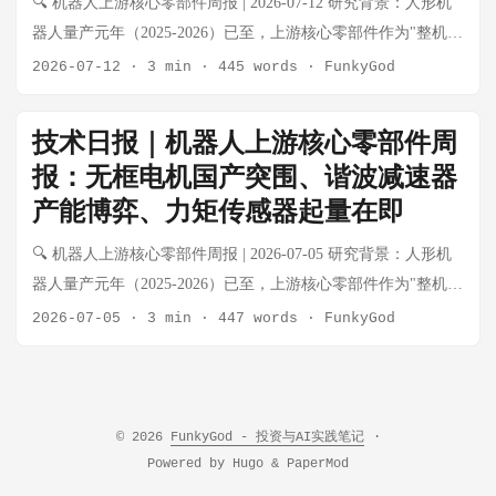
🔍 机器人上游核心零部件周报 | 2026-07-12 研究背景：人形机
杯电机 灵巧手订单持续起量，德昌/鸣志出货稳步增长 ⬆️ 景气上
同登上《时代》（TIME）杂志封面。这是距上次中国企业家登
器人量产元年（2025-2026）已至，上游核心零部件作为"整机不
行 谐波减速器 绿的H1业绩大超预期，国产份额正式突破65% ⬆️
上该刊物封面8年以来的首次，上一位是马云（2018年）。《时
管谁赢都受益"的卖水人逻辑，正在经历从工业自动化向具身智
2026-07-12
·
3 min
·
445 words
·
FunkyGod
景气上行 RV减速器 工业基本盘稳健，人形机器人增量预期2027
代》封面标题为《机器人时代来临》（The Robot Age is
能的品类跃迁。本周报每周系统性跟踪电机、减速器、传感
年释放 ➡️ 稳健 力矩传感器 国产六维力传感器进入小批量供
Here）。 GD01机甲近2.7米的身高几乎占据整个封面版面，王
器、丝杠、灵巧手核心零部件五大细分赛道的动态。 本期特别
货，触觉阵列开始量产验证 ⬆️ 景气上行 触觉/柔性传感器 灵巧
技术日报｜机器人上游核心零部件周
兴兴站在GD01右侧，身形与之形成鲜明对比。这一封面标志
关注：绿的谐波H1业绩超预期、滚柱丝杠供需缺口持续扩大、
手配套需求涌现，WAIC 2026现场展示多种方案 ⬆️ 新兴赛道 滚
报：无框电机国产突围、谐波减速器
着：中国机器人在全球舆论场完成了从"跟随者"到"引领者"的符
本末科技港股上市进入倒计时、国产六维力传感器进入量产阶
珠/滚柱丝杠 产能缺口持续，滚柱丝杠订单已排至2027年 ⚠️ 供
号性跨越。 对上游零部件的深层意义 《时代》封面的影响不局
产能博弈、力矩传感器起量在即
段。 💡 核心结论速览 细分赛道 本周核心变化 景气度 无框力矩
需紧张 灵巧手零部件 空心杯+腱绳+触觉传感器集成方案成为行
限于宇树一家，而是对整个产业链的情绪拉动： 整机量产预期
电机 本末科技即将港股上市，垂直整合模式获认可 ⬆️ 景气上行
🔍 机器人上游核心零部件周报 | 2026-07-05 研究背景：人形机
业主流 ⬆️ 景气上行 🎯 WAIC 2026 特别专题：具身智能从"展
强化：宇树GD01机甲全球首秀（成都春熙路）落地，标志着大
空心杯电机 灵巧手订单持续起量，德昌/鸣志出货稳步增长 ⬆️ 景
器人量产元年（2025-2026）已至，上游核心零部件作为"整机不
示"到"干活" 事件背景 2026世界人工智能大会（WAIC 2026）于
型重载人形机甲从展示进入实际场景验证，关节模组（无框力
气上行 谐波减速器 绿的谐波H1业绩超预期，国产份额持续扩张
管谁赢都受益"的卖水人逻辑，正在经历从工业自动化向具身智
7月17-18日在上海西岸举行，本届大会的核心主题之一是具身智
2026-07-05
·
3 min
·
447 words
·
FunkyGod
矩电机+谐波减速器+力矩传感器）需求直接受益 国际资本关注
⬆️ 景气上行 RV减速器 工业基本盘稳健，人形机器人增量预期
能的品类跃迁。本周报每周系统性跟踪电机、减速器、传感
能的实际落地应用。多位产业领袖和学术专家在现场分享了关
度提升：封面效应将吸引全球一级市场资金加速布局中国机器
2027年释放 ➡️ 稳健 力矩传感器 国产六维力传感器量产验证通
器、丝杠、灵巧手核心零部件五大细分赛道的动态。 💡 核心结
键洞察。 核心信号 机器人不再"耍酷"，开始真正"干活" 据澎湃
人产业链 政策加速信号：封面背后是中美科技竞争的大背景，
过，价格优势显著 ⬆️ 景气上行 触觉/柔性传感器 灵巧手配套需
论速览 细分赛道 本周核心变化 景气度 无框力矩电机 国产龙头
新闻记者现场报道，WAIC 2026展示了灵巧手在高危场景中的实
政策对机器人整机和上游核心零部件的扶持预期进一步强化 宇
求涌现，国内初创获头部客户验证 ⬆️ 新兴赛道 滚珠/滚柱丝杠
批量出货，关节模组价格战开打 ⬆️ 景气上行 空心杯电机 灵巧手
际应用案例 智能体手机现场展示AI辅助写作汇报功能 产业界
© 2026
FunkyGod - 投资与AI实践笔记
·
树本周密集动作（7月24日） GD01机甲成都春熙路商圈全球首
产能缺口持续，滚柱丝杠国产化率仍低于20% ⚠️ 供需紧张 灵巧
订单起量，德昌电机切入机器人供应链 ⬆️ 景气上行 谐波减速器
从"概念展示"向"商业落地"转变明显 高通表态：智能体之年已
Powered by
Hugo
&
PaperMod
秀，同步开启科创主题展区 与成都市人民政府签署战略合作协
手零部件 空心杯+腱绳+触觉传感器集成方案成为行业主流 ⬆️ 景
绿的谐波产能扩张完成，国产份额持续侵蚀哈默纳科 ➡️ 格局重
至 高通公司全球副总裁、中国区研发负责人徐晧博士在WAIC