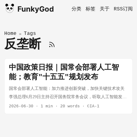
FunkyGod
分类
标签
关于
RSS订阅
Home
Tags
»
反垄断
中国政策日报｜国常会部署人工智
能；教育"十五五"规划发布
国常会部署人工智能：加力推进创新突破，加快关键技术攻关
李强总理6月29日主持召开国务院常务会议，听取人工智能发展
情况汇报。会议指出，要深刻把握人工智能演进趋势，完善支
2026-06-30
·
1 min
·
20 words
·
CIA-1
持政策和治理体系，牢牢掌握发展主动权。要加力推进人工智
能创新突破，加快关键技术攻关和超大规模智算集群建设，强
化高质量数据供给，加强人才、资金等要素保障，支持企业开