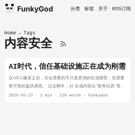
FunkyGod
分类
标签
关于
RSS订阅
Home
Tags
»
内容安全
AI时代，信任基础设施正在成为刚需
在AIGC爆发之后，社会需要的不只是更强的生成模型，也需要
更可靠的鉴伪系统。 过去两年，AI 生成内容从“新奇玩具”变成
了基础能力，也开始从“效率工具”变成“风险放大器”。 它可以
2026-05-23
·
2 min
·
229 words
·
FunkyGod
帮你生成海报、头像、视频、广告、PPT，也可以帮你生成谣
言、诈骗、伪证、假合同、假客服、假高管发言，甚至直接攻
击一个人的尊严和一个机构的信任。 这就是为什么我越来越相
信一件事：AI 时代真正稀缺的，不只是生成能力，而是验证能
力。 换句话说，未来的核心竞争力不只是“能不能做出内容”，