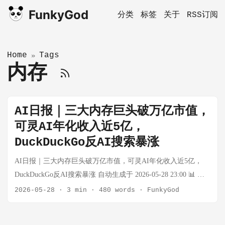
FunkyGod
分类
标签
关于
RSS订阅
Home
Tags
»
内存
AI日报｜三大内存巨头破万亿市值，
可灵AI年化收入近5亿，
DuckDuckGo反AI搜索暴涨
AI日报｜三大内存巨头破万亿市值，可灵AI年化收入近5亿，
DuckDuckGo反AI搜索暴涨 自动生成于 2026-05-28 23:00 📊 今
日推送概览 共推送 17 条 AI / 半导体 / 具身智能相关资讯，涵
2026-05-28
·
3 min
·
480 words
·
FunkyGod
盖 AI 应用层融资、半导体市值里程碑、AI 编程工具演进、具
身智能出海等方向。 🟠 半导体 三大内存巨头集体突破万亿美元