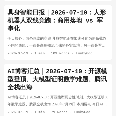
发、产品量产到真实场景部署的跨越。 核心信息 ...
自主地面车辆Forterra首次实战部署乌克兰。中国这边，WAIC
系统性解决的核心议题。 长时域模型时代的安全与对齐研究 事
结合高度模块化设计，无缝适配市政环卫、末端配送、安防巡
2026年全年中国人形机器人整机产量有望首次突破10万台大
2026期间每刻深思展出空间光计算芯片+大模型融合方案。
实：OpenAI 发布官方安全研究文章，系统探讨长时域模型
检等场景 万台部署路线图： 酷哇规划"从围墙外走向围墙内"路
关。 价格杀手继续发力。 宇树科技人形机器人单价已从2023年
具身智能日报｜2026-07-19：人形
（long-horizon models）带来的新安全挑战，包括 Agent 长时间
径，日冕+远图万台级具身智能部署计划官宣，2027年百台级，
的59万元降至2026年的约16万元；众擎PM01中型人形机器人限
机器人双线竞跑：商用落地 vs 军
运行中的目标漂移、对齐退化等前沿问题。 思考：当 AI Agent
远的未来目标万台。 📌 百度文心助手任务Agent登顶
时8.8万元起。价格下探直接加速工业场景渗透。 IPO大潮已
事化
被部署在复杂任务中运行数小时甚至数天，"对齐"问题不再是静
PinchBench，超越Claude、GPT （来源：量子位 | 时间：2026-
至。 截至2026年7月，国内已有超20家人形机器人核心企业进入
态的输入-输出校验，而变成了一个动态过程。长时域推理能力
今日核心：两条路线的竞跑 具身智能正在加速分化为两条截然
07-22） 在59个参评模型中，百度文心助手任务Agent以94%以
IPO相关阶段，包括宇树科技6月通过科创板上市审核。2026年
的提升，带来了新的攻击面和研究方向。这篇文章代表了
不同的路线：一条是商用物流仓储的务实落地，另一条是军事
上得分登顶国际权威PinchBench榜单，领先 Claude Opus 4.8-
被多家券商称为"国产机器人主机厂IPO元年"。 8月更大舞台：
OpenAI 在安全研究上的前沿思考，值得关注其后续技术落地。
化的大胆押注。两条路线同时传来重磅消息，2026年的人形机
fast（93.5%）、GPT-5.6-luna（88.7%）等。 PinchBench 由 Kilo
2026世界机器人大会将于8月19日在北京经开区启幕，预计150
2026-07-19
·
1 min
·
109 words
·
FunkyGod
OpenAI 发布"AI 时代评分体系" 事实：OpenAI 发布了一套衡量
器人战场格局正在加速成型。 ...
AI 推出，考的是"智能体能不能把整件事做完并交付可验证结
余款新品首发，核心看点仍集中在人形机器人与具身智能规模
AI 发展的评分体系框架，涵盖能力、安全性、可靠性等多个维
果"，区别于传统大模型基准考的"模型知不知道"。当前版本包
化落地。 来源：蛇口消息报、知乎、百度百科、东方财富网、
AI博客汇总｜2026-07-19：开源模
度，可能是为政策制定者提供参考的标准化工具。 思考：谁定
含23个真实工作场景、147项任务，覆盖数据分析、代码开发、
新浪财经 | 时间：2026-07-20
义 AI 的评价标准，谁就掌握了行业话语权。OpenAI 率先推出
型登顶、大模型证明数学难题、腾讯
办公自动化等七大类别。 核心启示：Agent时代，框架工程能力
评分框架，是在争夺"AI 治理规则制定者"的身份认证。但这类
全栈出海
的重要性正在超过单纯的模型参数比拼。 💡 影响分析 短期：双
框架的客观性和适用范围，最终取决于各国监管机构的接受程
层世界模型填补了具身智能"物理+社会"统一认知的空白，机械
AI博客汇总｜2026-07-19：开源模型历史性时刻、大模型证明30
度。 🟠 Anthropic：商业化三线并进 Claude for Science 正式发布
臂实演证明技术已接近可部署状态 中期：万台部署计划意味着
年数学难题、腾讯全栈出海 2026年7月19日 本期要点 今日AI行
事实：Anthropic 推出 Claude Science——面向科学家的 AI 工作
具身智能从Demo走向规模化落地，工业场景先行验证是关键节
业三条主线：开源生态迎来标志性事件——中国模型首次在编
2026-07-19
·
1 min
·
79 words
·
FunkyGod
台，提供科学文献检索、实验数据分析、假设生成等专项能
点 不确定性：多智能体协同的安全性、复杂地形适应性仍有待