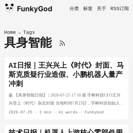
FunkyGod
分类
标签
关于
RSS订阅
Home
Tags
»
具身智能
AI日报｜王兴兴上《时代》封面、马
斯克质疑行业造假、小鹏机器人量产
冲刺
🤖 【具身智能日报】 | 2026-07-25 17:10 📰 宇树科技CEO王兴
兴登上《时代》杂志封面 当地时间7月23日，宇树科技创始人兼
CEO王兴兴与其载人机甲产品GD01共同登上《时代》杂志封
2026-07-25
·
1 min
·
41 words
·
FunkyGod
面，标题为《机器人时代来临》。这是8年来首次有中国企业家
登上该刊物封面。 《时代》评价王兴兴是"AI时代一位非典型的