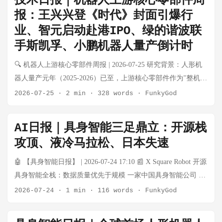
技术日报｜机器人上游核心零部件周
预言者"，"他身材瘦削，戴着眼镜，完全没有许多科技创始人身
报：王兴兴登《时代》封面引爆行
上那种张扬的傲气。相反，他在谈论机器人技术时，带着一种
业、智元启动赴港IPO、绿的谐波联
安静而坚定的信念"。 💡 影响：宇树作为全球市占率最高的人
手斯凯孚、小鹏机器人量产倒计时
形机器人公司之一，登上《时代》封面标志着中国机器人产业
正式进入全球主流叙事。王兴兴以"硬件+低成本"路径对抗波士
🔍 机器人上游核心零部件周报 | 2026-07-25 研究背景：人形机
顿动力们的"高研发+高定价"模式，正在被西方主流媒体重新审
器人量产元年（2025-2026）已至，上游核心零部件作为"整机不
视。 📰 马斯克公开质疑人形机器人行业：大量演示是远程操控
管谁赢都受益"的卖水人逻辑，正在经历从工业自动化向具身智
2026-07-25
·
2 min
·
328 words
·
FunkyGod
或剧本 在特斯拉二季度财报电话会上，马斯克对整个人形机器
能的品类跃迁。本周报每周系统性跟踪电机、减速器、传感
人行业的展示提出尖锐质疑。他表示，网络上流传的各类机器
器、丝杠、灵巧手核心零部件五大细分赛道的动态。 本期特别
人精彩演示，大多数依靠提前编写动作程序或是后台人工远程
AI日报｜具身智能三足鼎立：开源栈
关注：王兴兴与宇树GD01共同登上《时代》杂志封面（行业里
操控（teleoperation），目前全球没有任何一款人形机器人能仅
攻顶、液冷马拉松、日本失速
程碑事件）、智元机器人启动赴港IPO、绿的谐波与斯凯孚成立
凭语音、画面指令自主完成多样化日常工作。 他还指出：半马
机器人精密轴承合资公司、小鹏人形机器人量产产线进入最后
🤖 【具身智能日报】 | 2026-07-24 17:10 📰 X Square Robot 开源
赛事中仅四成机器人实现自主导航，其余依靠遥控；海外多款
联调阶段、A股系统性下跌中机器人板块的韧性。 💡 核心结论
具身智能全栈：数据质量优先于规模 一家中国具身智能公司 X
商用机器人自带VR远程操控模式；热门短视频里的机器人互动
速览 细分赛道 本周核心变化 景气度 无框力矩电机 整机厂扩张
Square Robot 提出了一个不同寻常的赌注：具身智能的"配方"是
2026-07-24
·
1 min
·
116 words
·
FunkyGod
画面多为刻意编排。 💡 影响：马斯克的质疑直指具身智能行业
带动需求，步科/伟创持续出货 ⬆️ 景气上行 空心杯电机 灵巧手
一套集成全栈，而非单个大模型。他们将这套栈分为三层：数
最大的信任危机——demo与真实能力的落差。这与当年自动驾
配套稳步增长，德昌/鸣志出货无大幅变化 ➡️ 稳健 谐波减速器
据层（QUANXTA Zero Series 数据采集系统）、世界模型层
驶的"幽灵驾驶"问题如出一辙。短期内会打击资本对该领域的热