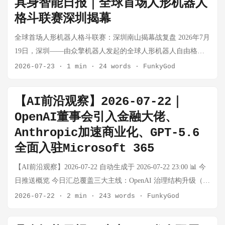
具身智能日报｜全球首场人形机器人
绿的谐波+斯凯孚成立轴承合资，谐波国产化配套再突破 ⬆️ 景气
（WALL-WM，以"语义事件"为基本单元而非时间片）、动作层
情，但长期看会加速行业从"表演驱动"转向"数据驱动"。 📰 小
格斗联赛深圳揭幕
上行 RV减速器 工业基本盘稳健，秦川机床人形机器人用RV仍
（Wall-OSS-0.5 视觉-语言-动作模型 + X-Tokenizer 语义动作分
鹏人形机器人小批量试生产，量产产线进入最后联调阶段 小鹏
在验证 ➡️ 稳健 力矩/六维传感器 国产进入小批量供货，倍轻松
词器）。 最值得关注的是其实验方法论：先在真实机器人上回
人形机器人已在广州工厂正式开启小批量试生产，同时量产产
全球首场人形机器人格斗联赛：深圳南山揭幕战复盘 2026年7月
终止传感项目引关注 ⚠️ 分化 触觉/柔性传感器 灵巧手需求涌
放轨迹，只有真正完成任务的才算有效数据——而非简单记录
线进入最后联调阶段，量产冲刺正式进入倒计时。小鹏明确关
19日，深圳——由众擎机器人发起的全球人形机器人自由格斗
现，初创公司多方案并行 ⬆️ 新兴赛道 滚珠/滚柱丝杠 产能缺口
关节运动。这是一种"物理验证"的质控思路，使有效性成为一个
键时间节点：2026年实现人形机器人量产，2027年起将陆续进
联赛（GHLF）在深圳南山区正式打响揭幕战。这场被网友称
2026-07-23
·
1 min
·
24 words
·
FunkyGod
持续，订单可见度仍至2027Q1 ⚠️ 供需紧张 灵巧手零部件 宇树/
可测量量而非假设。该公司估值已超 200 亿元人民币（约 29 亿
驻全球小鹏门店及商业场景，承担导购、讲解等服务。 小鹏将
为"机器人MMA"的赛事，将过去只存在于科幻电影中的机甲对
小鹏等量产加速，配套需求确定性提升 ⬆️ 景气上行 🌟 本周特别
美元），代码已开源。 💡 影响：具身智能领域缺少类似 LLM
汽车业务积累的软硬件协同研发、智能制造与全球化渠道经验
决搬进了现实，并迅速引爆社交媒体。 与人们印象中规规矩矩
专题：《时代》杂志封面与宇树的"高光时刻" 事件背景 7月23
【AI前沿观察】2026-07-22｜
的"规模涌现"配方，X Square 的思路是把数据质量（物理验
系统性地复用于机器人领域。 💡 影响：小鹏是目前将汽车工程
走平衡木的人形机器人演示不同，这场比赛直接让多台人形机
日，宇树科技创始人兼CEO王兴兴与自家载人机甲产品GD01共
OpenAI董事会引入金融大佬、
证）作为涌现的前提条件，而非单纯堆参数。这与 LLM 的
能力系统性迁移到机器人领域的典型案例。其量产节奏的可信
器人同台对抗，包含高难度搏击动作——拳腿交错、闪避反
同登上《时代》（TIME）杂志封面。这是距上次中国企业家登
scaling law 路径形成有趣对照——具身智能可能需要不同的规模
Anthropic加速商业化、GPT-5.6
度较高（汽车量产经验），如果2027年商业场景落地，将是中
击、甚至被击倒后重新站起。最令人震惊的一幕发生在某场比
上该刊物封面8年以来的首次，上一位是马云（2018年）。《时
化逻辑。 📰 日本 humanoid 峰会观察：中国机器人三倍碾压，
国机器人进入全球消费级服务场景的重要里程碑。 📰 智元创新
全面入驻Microsoft 365
赛中：其中一台机器人的头部被对手一脚踢飞，但机身和四肢
代》封面标题为《机器人时代来临》（The Robot Age is
日本工程师称"令人悲伤" 在东京 Humanoids Summit 上，中国系
启动赴港上市，通用AI机器人公司加速资本化 36氪获悉，通用
并未因此瘫倒，而是继续完成站立和后续动作——"头没了，身
Here）。 GD01机甲近2.7米的身高几乎占据整个封面版面，王
【AI前沿观察】2026-07-22 自动生成于 2026-07-22 23:00 📊 今
统与日本系统的比例约为 3:1。更具讽刺意味的是，多家日本公
AI机器人公司智元创新已启动赴港上市流程。这是继宇树科技
体还在打"。 这一细节的病毒式传播，折射出一个被多数人忽略
兴兴站在GD01右侧，身形与之形成鲜明对比。这一封面标志
日推送概览 今日汇总覆盖三大主线：OpenAI 治理结构升级（金
司直接在演示中使用了中国机器人（Unitree G1、Booster
之后，又一家启动资本市场计划的具身智能头部公司。 💡 影
的事实：中国人形机器人的机械可靠性和运动控制能力，已经
着：中国机器人在全球舆论场完成了从"跟随者"到"引领者"的符
融资本深度介入）、Anthropic 商业化加速（教育+科研+物理AI
2026-07-22
·
2 min
·
243 words
·
FunkyGod
Robotics K1）来展示自己的软件能力。一位日本工程师私下形
响：具身智能公司密集启动上市，说明行业进入"临界规模化"阶
远超普通消费者的认知。头部脱落而不宕机，说明整机具备分
号性跨越。 对上游零部件的深层意义 《时代》封面的影响不局
三线并进）、GPT-5.6 全面入驻 Microsoft 365（模型落地进入实
容这种局面为"sad"。 日本曾于 1973 年在早稻田大学诞生全球
段——需要大量资本支撑量产，同时一级市场融资窗口正在收
布式传感与容错机制；被击倒后能自主站立，说明双足平衡算
限于宇树一家，而是对整个产业链的情绪拉动： 整机量产预期
质阶段）。 🔵 OpenAI：金融资本入局，治理结构升级 David
首个全尺寸人形机器人 WABOT-1，但此后始终未能完成商业化