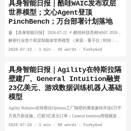
窄。港股可能成为具身智能公司的重要融资战场。 综合来看，
法已相当成熟。这不是表演，这是实战压力测试。 为什么这件
具身智能日报｜酷哇WAIC发布双层
强化：宇树GD01机甲全球首秀（成都春熙路）落地，标志着大
Vélez 与 Robin Vince 加入 OpenAI 董事会 事实：David
落地——Asimo 于 2022 年退役，而 Unitree G1 于 2024 年以
本周具身智能呈现三条主线： 行业叙事两极分化：王兴兴上
事值得关注 第一，格斗是机器人综合性能的"压力锅"。 比起走
世界模型；文心Agent登顶
型重载人形机甲从展示进入实际场景验证，关节模组（无框力
Vélez（Nu Holdings 创始人、巴西首富）与 Robin Vince（资深
16,000 美元上市。McKinsey 估算日本在通用机器人领域有 1000
《时代》封面代表"中国机器人崛起"的宏大叙事，马斯克的质疑
楼梯、叠衣服，格斗对机器人的要求是全方位的：实时态势感
PinchBench；万台部署计划落地
矩电机+谐波减速器+力矩传感器）需求直接受益 国际资本关注
银行家）同时加入 OpenAI 董事会。Nu Holdings 背靠巴菲特，
亿美元的机遇，但前提是必须在 AI、软件和数据收集上改变策
则撕开了行业真实能力的遮羞布——两个声音同时存在，说明
知、快速反应、高爆发力、抗冲击结构、以及在非预期物理接
度提升：封面效应将吸引全球一级市场资金加速布局中国机器
是拉美最大数字银行；Vince 则长期任职于传统金融机构。 思
略。 💡 影响：日本具身智能的困境本质是"技术先行、应用后
行业正处于"期望值顶点"与"现实检验期"的重叠地带 量产冲刺
🤖 【具身智能日报】 2026-07-22 📌 酷哇科技亮相WAIC 2026，
触下的稳定性。能在格斗中表现可靠的机器人，进入工厂和家
人产业链 政策加速信号：封面背后是中美科技竞争的大背景，
考：这是 OpenAI 引入的第二位巴西首富级人物。金融资本的集
至"的结构性失误。中国以规模制造+快速迭代正在改写游戏规
成为主旋律：从小鹏到智元，从试生产到赴港上市，2026年下
解密行业首个双层智能体世界模型 （来源：量子位 | 时间：
庭的可信度就更高。 第二，众擎机器人正快速切入"场景化"赛
政策对机器人整机和上游核心零部件的扶持预期进一步强化 宇
中进入，结合此前 Anthropic 秘密递交 IPO 招股书的传闻，整个
则，这是继消费电子之后中国在机器人领域重复相同的路径。
半年具身智能的主题词是"商业化"而非"技术突破"。谁能真正跑
2026-07-22） 机器人真正需要的世界模型，并不是单一物理世
道。 这家公司在今年4月拿到2亿美元B轮融资（估值超100亿）
2026-07-22
·
1 min
·
49 words
·
FunkyGod
树本周密集动作（7月24日） GD01机甲成都春熙路商圈全球首
AI 行业的"资本化"进程正在加速。两位新董事均为金融背景而
...
通量产-交付-复购的闭环，谁就是下一阶段的赢家 信任危机倒
界模型，而是物理世界模型与人类社会世界模型的统一。 从技
后，迅速将商业化路径锁定在交通协管、政务服务、巡逻巡检
秀，同步开启科创主题展区 与成都市人民政府签署战略合作协
非技术背景，暗示 OpenAI 正在为 IPO 或大规模融资做治理准
逼数据透明度：马斯克提出的"remote control vs. autonomous"问
术实演、新品亮相到底层模型架构解密，深耕城市场景的酷哇
等高价值场景。格斗联赛本质上是其技术实力的"秀肌肉"——在
议，在具身智能研发、场景创新、数据采集、产教融合、生态
具身智能日报｜Agility在特斯拉隔
备。对于一家以"安全"为使命声明的公司，这种治理结构变化值
题，将成为行业标准制定的触发器——未来需要类似自动驾
科技正以世界模型为底座，推动城市具身智能从单体作业走向
聚光灯下证明可靠性，比任何白皮书都有说服力。 第三，中国
共建等方面开展合作 发布最新款轮足四足机器人Unitree As2-
得持续观察。 OpenAI 与 Hugging Face 联合应对安全事件 事
壁建厂、General Intuition融资
驶"脱离报告"那样可量化的机器人自主性评测体系 来源：36
多智能体协同。 核心进展： 双层世界模型发布：酷哇发布
人形机器人已经开始向全球输出"文化叙事"。 从春晚的机器人
W（轮式+四足越障复合） 基础教育段具身智能实验室在成都锦
实：OpenAI 与 Hugging Face 联合发布公告，披露并应对一起涉
23亿美元、游戏数据训练机器人基础
氪、澎湃新闻、凤凰网科技、新浪科技 | 时间：2026-07-25 #具
COOWAM 世界模型，首创"物理-社会"双层智能体世界模型架
功夫表演，到深圳的机器人格斗联赛，中国正在用人形机器人
江区嘉祥外国语学校正式揭牌 🤖 整机厂动态：行业量产加速，
及模型评估环节的安全事件。两者联合响应，说明 AI 安全问题
身智能 #人形机器人 #AI
模型
构，区别于传统单一物理世界模型，融入人类社会行为预测能
创造一种新的文化符号。过去是格斗游戏和机甲动漫，现在是
零部件需求确定性提升 智元机器人：启动赴港上市流程 事件 7
的跨境、跨平台特性正在加强。 思考：AI 安全事件从"单一公
力 机械臂全天候实演：展台现场由 COOWAM 驱动的机械臂全
真实的机器人格斗——而且是全球首发。 行业快讯 WAIC 2026
月24日，通用AI机器人公司智元机器人（EnergyBodies）官方确
Agility Robotics在特斯拉Optimus工厂隔壁的弗里蒙特开设6万平
司自查"走向"行业联合响应"，这是行业成熟度的标志，但也意
天候制作"夏日特调"——切西瓜榨汁、拧瓶盖、配比柠檬片和苏
同期：人形机器人完成从"秀场"到"工厂"的跨越。 2026世界人
认，公司已启动赴港上市流程。智元成立于2023年，是全球通
方英尺新设施，已获3亿美元订单；General Intuition用视频游戏
味着安全威胁的复杂性和影响范围已超出单一组织的应对能
打水，全流程自主完成 全地形机器人 X0：68kg 重载能力 + 全
工智能大会上，具身智能板块最大的变化是：行业不再比拼单
用AI机器人领域的代表性企业，成立仅三年已完成从技术研
数据训练机器人基础模型，融资3.2亿美元估值23亿美元；美国
力。模型供应链安全（从训练数据到评估流程）是下一个需要
2026-07-20
·
1 min
·
99 words
·
FunkyGod
地形自适应行走，可突破楼梯、斜坡、碎石等立体复杂空间，
台机器的极限特技，而是秀真实订单和量产能力。工信部公布