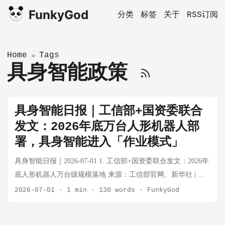
FunkyGod
分类
标签
关于
RSS订阅
Home
Tags
»
具身智能政策
具身智能日报｜工信部+国资委联合
发文：2026年底万台人形机器人部
署，具身智能进入「作业模式」
具身智能日报｜2026-07-01 1. 工信部+国资委联合发文：2026年
底人形机器人万台级规模落地 来源：工信部官网、新华社 | 时
间：2026-06-28 工业和信息化部、国务院国资委联合印发
2026-07-01
·
1 min
·
130 words
·
FunkyGod
**《2026年度人形机器人与具身智能实景实训专项行动》**通
知，明确两大核心目标： 应用验证：到2026年底，人形机器人