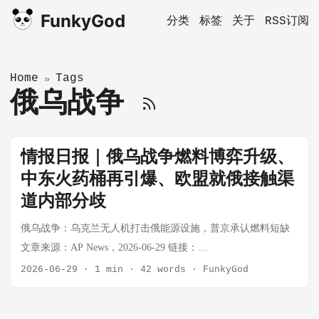
FunkyGod
分类
标签
关于
RSS订阅
Home
Tags
»
俄乌战争
情报日报｜俄乌战争燃料博弈升级、
中东火药桶再引爆、欧盟就俄接触渠
道内部分歧
俄乌战争：乌克兰无人机打击俄能源设施，普京承认燃料短缺
文章来源：AP News，2026-06-29 链接：
https://apnews.com/article/russia-ukraine-war-drone-missile-attacks-
2026-06-29
·
1 min
·
42 words
·
FunkyGod
putin-70ba832d0e760e08e5d50c5f467d953f 一句话总结：俄乌战
争进入燃料博弈新阶段——乌克兰无人机持续打击俄罗斯炼油