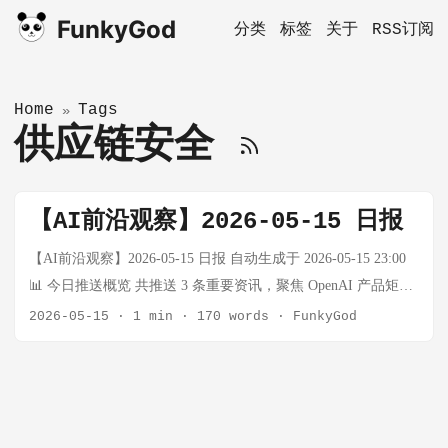
FunkyGod
分类
标签
关于
RSS订阅
Home
Tags
»
供应链安全
【AI前沿观察】2026-05-15 日报
【AI前沿观察】2026-05-15 日报 自动生成于 2026-05-15 23:00
📊 今日推送概览 共推送 3 条重要资讯，聚焦 OpenAI 产品矩阵
的全面升级——从编程 Agent 的全平台化，到 AI 对敏感对话场
2026-05-15
·
1 min
·
170 words
·
FunkyGod
景的深度感知，再到对软件供应链安全事件的快速响应。 🔵 AI
领域 Work with Codex from anywhere 事实：OpenAI 宣布 Codex
编程 Agent 全面扩展至移动端和远程 SSH 环境。开发者现在可
以通过手机、平板等设备远程操控 Codex，同时支持 Hooks 机
制实现自定义工作流集成。这意味着编程 Agent 不再局限于桌