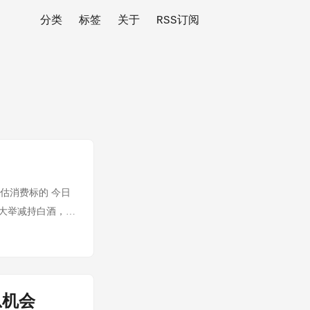
分类
标签
关于
RSS订阅
与低估消费标的 今日
度大举减持白酒，加
消费行业动态 要
6亿元 调味品 海天
 1. 🏠 格力电
 距高点 -26.1%
息机会
：0.87元 每股净