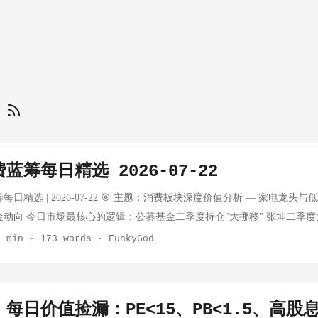
值
蓝筹每日精选 2026-07-22
每日精选 | 2026-07-22 🎯 主题：消费板块深度价值分析 — 家电龙头
金动向 今日市场最核心的逻辑：公募基金二季度持仓"大挪移" 张坤二季
彦春同样减持消费白酒，转向科技 白酒信仰松动，但茅台批价近期限售反弹 
1 min
·
173 words
·
FunkyGod
8只白酒股上涨，茅台下跌0.23%现大宗交易 乳制品 伊利股份获融资买入1.2
购（近3000万元） 家电 美的/格力/海尔估值处于历史低位 精选标的（2只）
家电 | ⭐⭐⭐ 指标 数值 行业 家用电器 股价 40.86元 52周区间 40.11 ~ 55.30元
每日价值捡漏：PE<15、PB<1.5、高股
今日涨跌 +0.66% 成交额 21.08亿元 财务摘要（2026一季报）： 每股收益