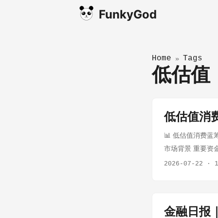
FunkyGod
Home
Tags
»
低估
低估值消费
📊 低估值消费蓝筹
市场背景 重要资
仓AI产业链 刘
2026-07-22
·
点 描述 白酒 1
味业启动首次股份回
器 (000651) — 
金融日报｜
（接近52周低点） 