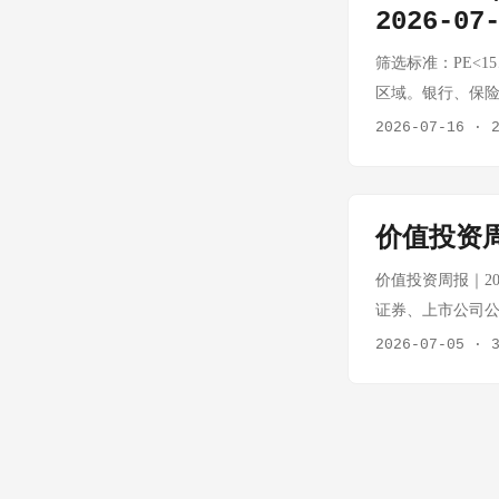
2026-07
资产：25.67元 
格力当前PE：约1
筛选标准：PE<1
辑： PE仅约1
区域。银行、保险
现金分红历史稳定
景下，配置价值凸显
2026-07-16
·
调行业需求受房地产
窄+汇率红利 稳定现
食品饮料 | ⭐⭐ 指
⭐ 极低 PB ~0.7
涨跌 +0.50% 成交
辑： 全球最大建
价值投资周
息支付稳定 PB
现金流压力 新签订单增
价值投资周报｜202
度破净 股息率（参考）
证券、上市公司公
一、本周市场估值温度
2026-07-05
·
幅 上证指数 4,043.64
~7.6x 20% 3.8% 
+1.00% 恒生国企 7,
10年期国债收益
企/沪深300 比值