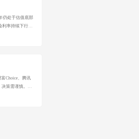
PE：约18-20倍
中属合理偏低 核心逻
下半年仍处于估值底部
力空调龙头地位稳固
险利率持续下行背
⚠️ 风险： 空
头 — AH溢价收
603866) —
E（静态） ~5.2
.3%（深度回调） 今日
% ⚠️ 偏高 核心逻
红率>30%，股
 应收账款规模大，
PB ~0.52 ⭐ 深
富Choice、腾讯
： ...
，决策需谨慎。
史分位 股息率 周涨跌
上证50 2,931.28
2x 45% 0.8%
+0.07% 关键宏观信号
溢价指数：恒生国
现金流偏紧，但政策宽松