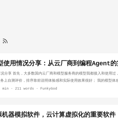
算
型使用情况分享：从云厂商到编程Agent
情况分享 首先，大多数国内云厂商和模型服务商的模型我都接入和使用过
务上自测评价，排序靠前说明体验感和实际使用效果很好； 我的模型体
性、模型质量、使用体验为主的主观描述，国外模型不在表单里，因为属
1 min
·
211 words
·
FunkyGod
 平台 我的推荐理由 我的使用劣势感受 1 火山引擎 / 火山方舟 我会把
需要低延迟、高稳定性和持续调用的业务。 我觉得它的优势主要集中在
可能不是最便宜的选择。 2 阿里云百炼 我会把它作为企业级 AI 应用和
开源机器模拟软件，云计算虚拟化的重要软件
要工具链、Batch、长上下文和模型管理的场景。 我觉得它的产品体系