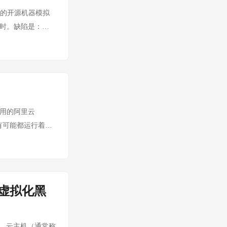
本、高性价比调用
通用的开源机器模拟
性和响应速度，所以
用时。缺陷是：
择，尤其适合已经
软件模拟，性能会非
生态绑定，吸引力
 最大的特点是它的多
源模型和低成本方
mic Binary
 我会在长上下文、
 x86）的指令。 用
的第一主力，因为平台
，但由于每条指令都
景、长上下文、工
宿主机相同的 CPU
使用的阿里云
级压测资料相对不
PU 的硬件虚拟化
层很有可能都运行着同
企或电信体系项目
性能接近原生硬件，
台虚拟机的？实现
PI，体验和灵活
 虽然 KVM 提供
什么是 KVM？
型 gpt +
显卡等）。QEMU
一种开源的虚拟化技
企业生态、Qwen、
的计算任务，直接管理
魔法在于： 它通过加
 或智谱的coding
的虚拟化黑
U 负责模拟虚拟机所
visor）。 在这
专网和交付，但个人
理：在宿主机看来，
QEMU 进
Seek v4（可以
top 命令来管理虚
来调度和管理虚拟
中，云主机（通常称