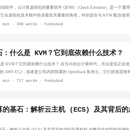
本会比单一 API 平台高一些。 3 DeepSeek 官方 我会把它作为低成
模拟软件，云计算虚拟化的重要软件 QEMU（Quick Emulator）是一个
 模型的首选，适合大批量、成本敏感的任务。 我在高峰期可能会担心它的稳定
它在虚拟化技术栈中扮演着至关重要的角色，特别是在与 KVM 配合使
作为核心生产依赖。 4 腾讯云 我会把它作为腾讯云生态内项目的补充选
在用户空间的普通软件，如果虚拟机每次读写硬盘都要经过 QEMU 进行纯
2 min
·
368 words
·
FunkyGod
务的场景。 我觉得它在价格和综合体验上不算最突出，如果没有腾讯云
开源机器模拟软件，虚拟化的重要软件 1. QEMU 的两种核心模式 QEMU
硅基流动 我会把它作为模型试验和多模型切换的平台，适合快速测试不同开
运行模式： 纯软件模拟（Emulator）： 原理：通过动态二进制翻译（Dyna
合测试和非实时任务，强实时生产场景下我会更谨慎。 6 MiniMax 官方
n），QEMU 可以将一种 CPU 架构（如 ARM）的指令实时翻译成另一种架构（如
石：什么是 KVM？它到底依赖什么技术？
 MiniMax 模型能力上优先考虑它。 我不会把它作为通用推理 API 
 x86 电脑上运行为 ARM 或 PowerPC 编写的程序。虽然兼容性极强
证据不如火山、阿里这类云厂商充分。 7 智谱 GLM 官方 我会在中文场
常慢。 硬件辅助虚拟化（Virtualizer）： 原理：当 QEMU 运行在与
是 KVM？它到底依赖什么技术？ 在当今的云计算时代，无论是你正在
适配上考虑 GLM。 我觉得它的模型能力有特色，但公开的第三方平台
x86 上），并且配合 KVM（基于内核的虚拟机）使用时，它可以利用 C
的 AWS EC2，或者是公司内部部署的 OpenStack 私有云，它们的底
选择上我会保守一些。 8 天翼云息壤 我会在政企、国产化、合规、央国
l VT-x 或 AMD-V）直接执行客户机代码。 用途：这种模式下，QEMU 的
KVM。 那么，KVM 到底是什么？它是如何将一台物理机“变身”为无数
4 min
·
717 words
·
FunkyGod
我觉得它更偏政企交付和合规场景，作为个人开发者或互联网产品的主力 A
penStack）和企业虚拟化的主流方式。 2. QEMU 在 KVM 架构中的角色
些硬核技术的支持？今天我们就来扒一扒 KVM 的技术内幕, 浅浅科普下： 
当前缺失缓存机制，成本很高且模型上下文窗口阉割和算力不足。 我的主力模
存的虚拟化能力，但它本身并不具备完整的计算机功能（如没有硬盘、网卡、
rnel-based Virtual Machine（基于内核的虚拟机）。简单来说，它是
使用： 火山放在线上实时调用、Agent 后端、需要稳定低延迟的任务；阿里放
常被称为 "QEMU-KVM" 架构： KVM (内核态)：负责处理“硬核”
起就被直接合并到了 Linux 内核中（2.6.20 版本及以后）。 KVM 的核心
h、长上下文和多模型兜底 个人使用： Claude/Codex 更像"会干活的工程师"
的基石：解析云主机 (ECS) 及其背后
行，处理敏感指令的拦截（Trap）。 QEMU (用户态)： 硬件模拟：QEM
Linux 操作系统瞬间转变为一个Type-1（裸机型）虚拟机监控程序（Hyper
客户： 尤其是电信、政务、金融、央国企场景，息壤价值在合规、国产算力、
 设备，包括硬盘控制器、网卡、USB 控制器、显卡、鼠标键盘等。 进程管
拟机（VM）在宿主机看来，本质上只是一个标准的 Linux 进程（通常是 
型 模型自测排行 GLM5.1（推荐，中等难度编程 或 自主任务执行） Deep
拟机本质上就是一个 QEMU 进程。你可以像管理普通软件一样使用 kill 或 
可以像管理普通软件进程一样，使用 Linux 原生的 top、kill 等命令
的基石：解析云主机 (ECS) 及其背后的虚拟化黑科技 在数字化转型的浪潮