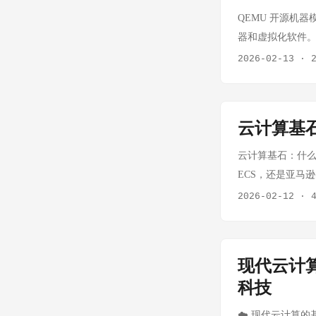
复杂，上手和配置成
QEMU 开源机器
DeepSeek
器和虚拟化软件。
不一定会把它单独
QEMU 是运行
2026-02-13
·
在腾讯云上部署业
常差。 QEMU 
会弱一些。 5 
功能性，它主要有两种
案。 我觉得它更适
Translatio
云计算基
多模态、语音或特定
途：这使得你可以在
综合稳定性和生态
需要软件翻译，性能非
云计算基石：什么
具调用和国产模型
架构上（例如都在 
ECS，还是亚马逊
足，所以生产主力
扩展（如 Inte
一个核心技术——
2026-02-12
·
里优先考虑它。 
是目前云计算（如 O
KVM 到底需要哪
度可能不是最优，
了 CPU 和内
KVM 的全称是 Ke
glm5.1 企业
填补了这一空白，通
术，自 2007 年
百炼工作流、Batc
现代云计算
CPU 和内存的执
载一个内核模块，将 
plans 政企
需的所有 I/O
科技
个架构下，每一台虚
开发者不推荐 国内模
每一个 KVM 虚
程）。这意味着，你
☁️ 现代云计算