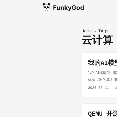
FunkyGod
Home
Tags
»
云计
我的AI模
我的AI模型使用
体验得出的算力服
商） 主要以稳定
2026-05-11
·
能力双领先； 排名
的首选，尤其适合
果追求极限低价，
QEMU 
平台，尤其适合需