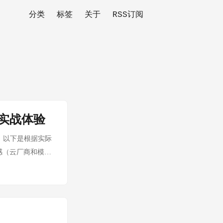
分类
标签
关于
RSS订阅
的实战体验
，以下是根据实际
感（云厂商和模型
于算力能力和模型
它作为线上生产环境
生产稳定性上，如
多模型生态的主力
比较完整，但也相对