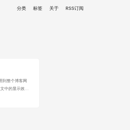
分类
标签
关于
RSS订阅
置应用到整个博客网
正文中的显示效
代码显示效果 以下
使用 MapleMono 字体
2006-01-02
 = { name:
function