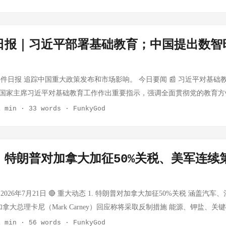
活动过，但北约从未以"电缆破坏"为由公开启动集体响应条款。这次破
。业内人士分析，该政策是继2023年国家层面首提"培育发展预制菜产业
局中引发连锁反应 分析： 此协议若落地，将是美国中东政策的重大转变
全球治理话语权，用发展中国家市场换技术标准的兼容性。但实际落地效
集体防御的模糊地带来威慑可能的挑衅者。真正的困境在于：海底电缆归
展进入政策加速期。 《预制菜》团体标准修订工作启动 中国预制菜产业
在为未来可能的核武计划铺路——尽管利雅得方面坚称仅用于和平目的。
础设施和人才来承接。 黑石AI投资利润飙升26%：基建层的确定性故事 
，防御成本极高。 德国经济模式失灵：出口导向神话的终结 来源：Germany's
标准的修订工作，重点完善预制菜定义分类、产品质量分级和标识标注规
存在广泛质疑。该协议的达成意味着美国正在用核技术换地缘政治筹码，
第二季度可分配收益大涨26%至19.8亿美元，核心驱动力来自人工智能
ken, and No One Has a Plan B 核心事实：德国经济2026年持续低迷，W
日报｜习近平部署基础教育；中国提出数智
实属性，避免"凡菜皆可称预制"的概念泛化问题。标准起草组预计年内
、乌克兰军改风暴：军队总参谋长被解职 来源： France 24 核心事实：
I基建赛道多板块投资兑现收益，覆盖私募股权、私募信贷、不动产等全
式已不可持续。对华出口下降、能源价格高企、汽车产业转型滞后、官僚
食品生产许可审查细则修订征求意见 市场监管总局本周就《冷冻食品生产
斯基于7月21日宣布解除军队总参谋长奥莱克桑德尔·瑟尔斯基的职务 抗
资逻辑很简单：无论OpenAI还是Anthropic最终谁赢，它们都需要数据
经的欧洲经济火车头面临结构性失速。 分析：德国的困境本质是"对华一
意见。修订主要涉及：明确冷冻食品分类细则、调整部分产品审查要求、
多罗夫被解职，民众指控瑟尔斯基迫使部长下台，并指责其不愿推动军队现
是黑石的长项。这是一种"淘金热卖水"的叙事，但比纯粹的AI应用层投
件日报 追踪中国重大政策发布和市场影响。 今日要闻 📰 习近平对基础
，德国大企业将中高端制造业嵌入中国供应链，获得了巨大收益，但现在
型冷冻食品企业普遍关注审查要求的调整方向。 冷链物流与基础设施 冷
·达普拉提接任，这是俄罗斯全面入侵以来乌克兰军方最大规模的人事地震
基建已经过热，北美数据中心的空置率正在上升，而电力瓶颈会在2027-20
日，国家主席习近平对基础教育工作作出重要指示，强调全面贯彻党的教育
是：德国没有Plan B——既没有足够的数字经济，也没有足够的内需市
以来，生鲜电商和冷冻食品物流需求激增，冷链物流运力呈现阶段性紧张
射出战争疲惫期的深层矛盾——前线僵持、国内民意压力与军队现代化需
顺利退出，将是判断这轮AI泡沫何时见顶的关键指标。 普冉股份净利润暴增
德智体美劳全面发展的社会主义建设者和接班人。同日，全国基础教育工
1 min
·
33 words
·
FunkyGod
制来缓冲各国差异。欧盟内部裂痕因此加深，意大利、法国与德国的政策
流企业7月平均出车率维持在85%以上高位，部分企业出车率超过90%。
民意换帅，但能否平息抗议、稳定军心仍是未知数。此事件也暴露乌军内
 来源：上交所公告 核心事实：普冉股份预计2026年半年度净利润约8.2
并讲话，要求推进基础教育扩优提质，守住教育公平底线，优化教育资源
安全区"城市 来源：Rwanda-Backed Rebels Enter Congo's Safe-Haven
流成本小幅上涨约3%-5%。 国家骨干冷链物流基地建设稳步推进 国家
是寻求变革？ 三、美国对伊朗战争成本曝光：已花375亿美元，再索670亿 来
。增长受益于全球AI算力建设带动的存储芯片供给格局优化，通用存储芯片产品
影响] 基础教育战略地位进一步提升，教育公平与资源优化配置成为政策重心
 Troops Struggle to Halt Lightning Rebel Attack 核心事实：M23叛
干冷链物流基地建设名单（第二批），共计20个基地入选，覆盖华东、华中
 美国国防部长皮特·赫格塞斯在参议院听证会上披露，对伊朗军事行动迄今已耗
量价齐升。公司同时落实"存储+"战略，MCU、Driver等模拟新产品逐
更多政策支持。 📰 中国发布《数智时代全球网络治理立场文件》，提出
的行动急剧升级，攻入了具有"安全区"地位的城市。该城市是人道主义
。骨干基地的建设将有效降低预制菜和冷冻食品的物流成本，提升产品流
0亿美元紧急资金，以维持战争持续运转 听证会火药味十足，两党议员均
｜特朗普对加拿大加征50%关税、美军连续第
分析：存储芯片的景气周期本质是AI训练需求拉动的HBM和高带宽存储器的
国全球网络安全常设机制首次会议上提交立场文件，继网络主权后首次提
果政府军联手也难以遏制叛军推进速度。 分析：这场冲突不是内战，而
购渠道持续扩张 美团优选、多多买菜等社区团购平台本周发布夏季预制菜
分析： 375亿美元只是直接军事支出，算上间接成本（难民潮、油价波动
增长说明本轮景气并非只有头部受益，中低端通用存储同样受益于AI推理
权基于国情自主选择AI等技术发展路径，不应被迫选边站队；重申多边
人战争。卢旺达介入刚果东部的根本动机是控制当地钶钽铁矿（Coltan
制菜在社区团购渠道的GMV同比增长约35%，显著高于传统电商渠道增速
此。伊朗战争已进入第X个月，美军既无法速胜，又难以体面退出。赫格塞
本身是不可持续的——随着产能逐步释放，2026年下半年增速将明显收窄。
则。） 💡 [影响] 中国在全球网络治理规则制定中主动设置议程，数字
维和能力在这类冲突中进退两难——既缺乏强制执行和平的授权，又面临
道的爆款密码，单价10-20元区间产品占该渠道销售额的60%以上。 便
026年7月21日 🔴 重大动态 1. 特朗普对加拿大加征50%关税 涵盖汽
实：这场战争没有明确终点，预算黑洞还在扩大。 四、德国批准争议法
时候，往往是周期顶部的信号。 证监会座谈会定调：扶优限劣、释放并购
重要框架。 📰 王毅会见东盟秘书长高金洪 （7月22日，外交部长王毅
资源争夺战，正在成为全球矿产供应链安全最被低估的定时炸弹。 北京
、7-Eleven等便利店品牌本周推出针对暑期出行场景的预制菜新品组合，
加拿大总理卡尼（Mark Carney）回应称将采取反制措施 能源、钾盐、
全担忧 来源： France 24 核心事实： 德国环境部7月22日批准在西
事实：中国证监会召开党的建设暨监管工作座谈会，强调进一步夯实财务
深化中国—东盟合作交换意见。） 💡 [影响] 中国—东盟关系持续深化
源：Beijing Signals Readiness to Talk to Trump's Team, Even Ol
餐。便利店渠道凭借即时性和便利性优势，成为预制菜增量渠道之一。行
护美国企业的必要措施 这是继钢铁铝材15%-50%关税、软木25%关税、
1 min
·
56 words
·
FunkyGod
国法马通公司（Framatome）子公司与俄罗斯国家原子能公司（Rosato