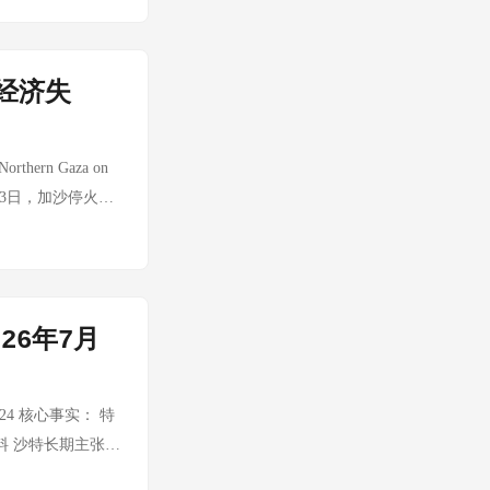
普关税政策的"降级
在侵蚀其执政根基
餐饮"战略的重要
成功或带动文旅消费
起供应链重构的代
后战事反而加剧，
出夏季促销活动，速
| 时间：2026-
5%，但政治意义大
易摩擦升级——加拿
品本周在线上渠道推
经济失
在于：三个月临时关
拿大独自举行了连
方面，公司持续推
来源：36氪 核心
资64亿加元（约
定成本压力，但公
97%。特斯拉大跌
参与。 背景：7月
ern Gaza on
%区间。 安井食品
%，英特尔、微软跌
：戈迪·豪大桥事件
心事实：7月23日，加沙停火协
周在华南区域新增多
的质疑。黑石集团
加方不满 50%
民步行返回加沙北
佛跳墙、小龙虾等
用层"向"AI基建
2.0时代已严重侵
释。 分析：停火换
。行业研究显示，
FSD完全自动驾
对伊压力 🇾🇪
础。以色列国内对被
央厨B端业务稳步推
：全球AI治理的
paceX星舰：第
民返乡潮是否会成
底捞等头部餐饮连
世界人工智能大会暨人
26年7月
日"，刷新历史纪
海底电缆遭破坏疑
时加大新零售渠道
系》的主旨讲话。
停职务 本期情报日
Led Response 核
结构优化和规模效
鉴、和衷共济完善
调查与应对程序。
农村部等五部门本周
4 核心事实： 特
未来5年向发展中国
 分析：海底电缆
集群和龙头企业，
料 沙特长期主张其
家建设国际人工智
斯潜艇曾被怀疑在波
牌营销推广等维度
待国会批准，料将
核心逻辑是：用中国