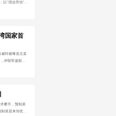
：以"强迫劳动"为
原文链接：US
互暂停空袭，双方谈判代表正
 黎巴嫩真主党武
人鼓舞，但双方核
海湾国家首
缩并缩减地区影响
明确选边站——这
接：German
科威特被曝首次直
辆面包车在柏林克里斯托弗街
击，伊朗军援航线
B.，目前仍在逃，
来看，中东局势正
参加的游行被迫中
国家被迫选边站 原
野火导致25万人撤
名知情人士消息，
背景有关，但动机尚
伊朗本土。空袭目
普关税：以"强迫
日
近几周多次打击位
心事实： 特朗普政府
。科威特驻美大使
品需求攀升，预制菜
品 此举恰逢最高法院
海湾阿拉伯国家在
预制菜迎来传统销
美国的指控缺乏依