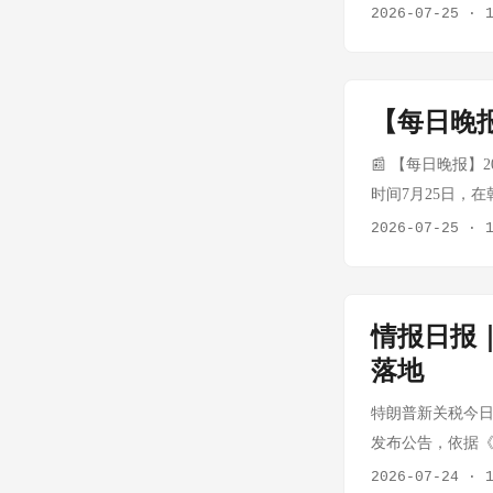
美伊对抗中保持相
售旺季。商超、便
2026-07-25
·
据，带有明显的政
国家的安全红线 
食品企业订单量环
战工具的重新包
列为轴心的联盟之
格持续高位运行，
高进口成本。最高
拖入更大规模冲突
26-28元/公
言，这意味着贸易
【每日晚报】
伊朗物流链首度成
烧肉、小酥肉等
导弹袭击沙特 伊
泽连斯基7月25
过产品规格调整（
📰 【每日晚报】2
70名嫌疑人被扣
一艘俄军舰艇。此
亮眼 进入7月，
时间7月25日，
例近3000例，超1
河畔罗斯托夫燃油
售额环比增长超4
录》，成为我国第
2026-07-25
·
UTC）
已有预警。此番将
蒜蓉、十三香三大
英伟达5000亿美
已从"间接支持"
司动态 味知香（6
设与AI内存供应。S
空袭伊朗形成呼应
制菜研发、生产
代HBM内存。 T
普宣布第四次竞选
情报日报
深耕华东市场，
导体100%股权。
头戴印有"特朗普
对夏季消费场景的
落地
年度票房突破21
2028"字样的
保持增长势头 国
个方面、共十九项
特朗普新关税今日生
（7月16日发布）
维持正常运营节奏
主经营权。 VC价
发布公告，依据《1
上，不支持率升至6
务方面，公司持续
限量供货，A股VC
税，以替代即将到
2026-07-24
·
析：特朗普宣布2
长。 广州酒家（6
速；英伟达与SK合