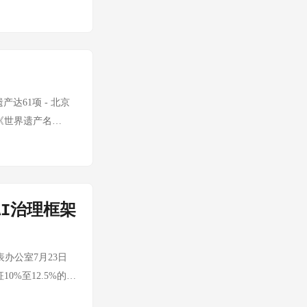
张行动已触及海湾
6月下旬以来冷冻
0国，本质上是贸易
心"与以沙特-以色
8月中旬。 猪肉价
通消费者将承担更
，将整个海湾地区
均批发价格维持在
值得观察。对中国而
海伊朗军援船只——
，包括糖醋排骨、红
 事件 简述 胡塞
事实：乌克兰总统
，部分企业选择通
岸大规模逮捕 超过
军事货物的船只及
峰，电商渠道表现
遗产达61项 - 北京
博拉疫情 刚果病
琳堡物流设施、顿
周小龙虾预制菜销
《世界遗产名
6-07-26
开秘密，乌方此前
性价比凸显。麻辣、
认证。 SK集团与
围 伊俄军事合作
速。 主要上市公
系，涵盖AI工厂建
媒报道的海湾国家
头企业，主营中式预
与英伟达共同开发下一
。 🟡 三、特朗
计划，公司将继续
技将持有广州华星半
四次竞选总统！他
I治理框架
预计下半年将有针
99%。 2026
绣有"特朗普
国联水产预制菜业务
三位。 携程公布五
出马"。 民调数据
周公司预制菜业务
、保障酒店经营者自
表办公室7月23日
史新低 在伊朗问题
20%以上。国际业
0万元/吨关口，厂商
0%至12.5%的关
将进一步恶化 分
值呈现恢复性增
半导体面板整合加
特朗普政府在美国
期，未来的法律风险
粤式点心、速冻盆菜
机从5.3亿千瓦增