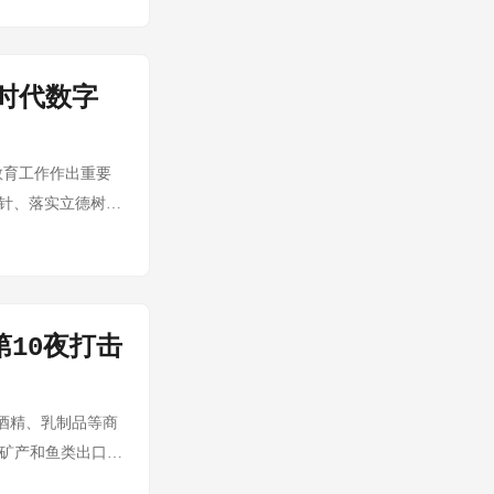
例，信号意义大于军
"后，首个专项产业
。沙特获得铀浓缩
果取决于：这些国
属复杂（私人/国
联盟本周宣布启动
以色列对此强烈反
来源：新浪财经 核
 Economic
范。修订后的标准
中东核不扩散体系
相关投资。这家顶级
SJ刊发重磅分析指出德国出
时代数字
完成修订草案并公开
 在大规模街头抗议
部核心业务板块。
体系僵化等多重因
许可审查细则》修
议起因是上周国防
中心、用电设施、冷
体化红利"的终
强化生产过程食品
代化改革 新任总
资更抗周期。真正
教育工作作出重要
这条路径已不再成
链物流暑运期间运
 分析： 乌克兰
28年集中显现。黑
方针、落实立德树人
场，更没有统一的欧
。农业农村部数据
求之间的张力。泽
1925%：存储
作会议在北京召
分歧正在公开化。
运力紧张叠加油价
部在战略路线上的
5亿元，同比增加
配置以适应人口变
 City | U.N.
发展改革委本周公布
源： France
价格维持上涨态
，教育信息化和师资
军（得到卢旺达政府支持）在刚
、西南等主要消费
资375亿美元 他
步渗透工业控制、
数字主权原则 （中
援助的关键枢纽，联
通效率。 渠道动
对军事战略和资金去
10夜打击
溢出效应。普冉作为
出数字主权概念。
是具有明显外国干
消费数据。数据显
、地区安全恶化）
侧的普及。但
主义，倡导与时俱
）等关键矿产资源的
。小规格、高性价比
斯的670亿求援
这是周期股的典型特
主权概念有望成为未
维和人员伤亡风
利店预制菜场景化运
车、酒精、乳制品等商
俄核合资项目：燃
重组活力 来源：
在北京会见东盟秘书
对美释出对话信
包括旅途简餐、户
关键矿产和鱼类出口豁
北部林根镇建设法俄合
造假综合惩防体
，区域合作动能强
d Foes ...
业数据显示，预制
汽车非美零件25%
m）合作，引发俄罗