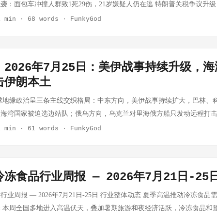
袭：面包车冲撞人群致1死29伤，21岁嫌疑人仍在逃 特朗普关税争议升级
0-12.5%关税，小企业起诉违宪 🔥 美伊冲突：停火第二天，谈判进行中 
1 min
·
68 words
·
FunkyGod
ks on Iran for second straight day 核心事实： 美国和伊朗连续第二天相
商 美军在霍尔木兹海峡重新部署封锁，已向两艘试图突破封锁的商船开火
地区交火有所加剧，黎军已开始部署到南部村庄 分析观点： 停火信号令
2026年7月25日：美伊战事持续升级，
：伊朗要求解除制裁和保证不打击核设施，美国则坚持伊朗必须停止铀浓
击伊朗本土
峡封锁若持续，全球油价将面临持续上行压力。值得关注的是，真主党已
成为下一个爆发点。 ⚠️ 柏林骄傲节恐袭：1死29伤，嫌疑人仍在逃 原文链
球地缘政治呈三条主线交织格局：中东方向，美伊战事持续扩大，巴林、
suspect in Berlin Pride van-ramming 核心事实： 7月25日（周六），一
，海湾国家被迫选边站队；俄乌方向，乌克兰对里海俄方船只发动远程打
人群，造成1人死亡、至少29人受伤 警方已确认嫌疑人为21岁的Abdul 
美加关系因贸易摩擦降至新低，加拿大独自举行跨境大桥开通仪式。综合
1 min
·
61 words
·
FunkyGod
 这是德国近年来针对LGBTQ+群体最严重的暴力事件之一，超过30万人
来最剧烈的阵营重组。 🔴 一、巴林、科威特首次直接空袭伊朗——海湾
欧洲极右翼和反LGBTQ+暴力事件近年显著增加。此案发生在法国、西班牙
料："两国首次直接袭击伊朗" 核心事实：据美国《华尔街日报》援引多
洲正在经历多重危机叠加。嫌疑人Abdul B.的姓名暗示可能与特定宗教
月初对伊朗境内军事目标实施了秘密空袭，这是两国历史上首次直接攻击
的是，事件可能被政治化利用，影响欧洲移民政策和内政走向。 💰 特朗
冻食品行业周报 — 2026年7月21日-25
和导弹储存设施等。阿联酋向行动提供了情报和防空支援。 背景：伊朗
文链接：Trump's tariffs based on forced-labor argument 核
的美军基地，两国在遭受攻击后选择以军事行动回应，而非继续被动挨打
业周报 — 2026年7月21日-25日 行业整体动态 夏季高温推动冷冻食
，对超过60个国家征收10%-12.5%的进口关税，覆盖99%的美国进口商
美方报道的可信度较高。 分析：这一事件具有重大战略意涵。传统上，
 本周全国多地进入高温伏天，叠加暑期旅游和夜经济活跃，冷冻食品和
到期，小企业已提起诉讼，指控政府绕过国会 各国反应强烈，普遍认为