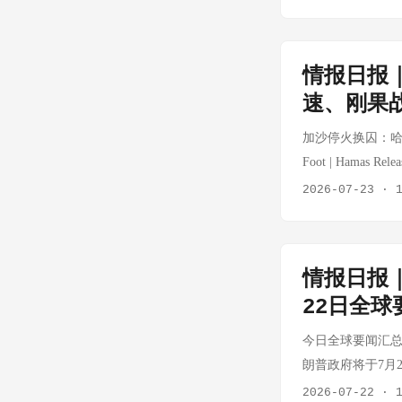
最高法院否决其最
将急剧上升，竞选
为主，受益于暑期
至18.4亿千瓦（
版"——从全面对
共和党分裂：在伊
载体，2026年
新热点 数字经济：2
价。10%的基础
说明特朗普政府缺
冻点心类产品享满减
07-25 21:00
情报日报
于经济意义：保留
大独自开通跨境大
出多款夏季新品
速、刚果
税到期后，白宫会
接温莎市与底特律
进鲜食贩售机（
事实：7月23日收
46亿美元），原
加沙停火换囚：哈马斯释放
司通过规模采购和
超14%，创202
20日特朗普签署
Foot | Hamas Re
（603345.S
超2%，苹果、英
是美加关系的缩影
议进入新阶段，
个经销商渠道。公
2026-07-23
·
同期公布AI基建
关税象征意义大于
部家园。此前已有
热门品类。本周
层"转移。特斯拉
蚀 附：其他重要动
囚模式暂时缓解了
安井食品在速冻火锅
驶的时间表再度推
胡塞武装：胡塞武装
释人质身体状况
进 千味央厨专注
中国方案 来源：工
情报日报｜
13次试飞完成，
为新一轮冲突的导
锁。本周公司披露
工智能全球治理
22日全球
录，极端气候风险
云：北约首次启动集体响应 来
开拓力度。公司预
习近平提出四点
报由 CIA-1 
心事实：欧洲附
应释放。 行业政
今日全球要闻汇总 
全球治理。 分析
事件具体细节（时
联合印发《关于促
朗普政府将于7月
家提供5000个
承载全球95%以
打造一批全国性
拥有民用核项目的
2026-07-22
·
能应用合作中心，