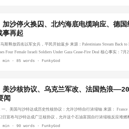
大规模关税措施后，转而采用临时10%全球关税措施。 分析：这是特朗
状态是其法律护城河 政策败局：伊朗战事久拖不决、经济民调恶化，正
旅游旺季，珠三角区域终端动销良好。公司此前表示预制菜业务是"食品+
2020-2025），能源转型持续推进 消费/文旅：票房超210亿，景德镇申遗
等关税收缩到针对性301条款关税。表面是法律策略调整，实质是承受不
朗问题上，共和党内部乐观情绪同样有限 值得关注的是，美伊谈判重启
将重点拓展连锁商超和电商渠道。公司自有电商平台"广州酒家云厨"本周推
025年数字产业收入39.6万亿元，5G基站483.8万个 来源：36氪、澎湃新闻 
税率对中国、东南亚等主要制造中心的实质影响远小于此前威胁的60%-14
乏有效的"以打促谈"杠杆，其外交政策处于进退两难。 🟡 四、美加贸
优惠。 三全食品（002216.SZ） 三全食品推出多款夏季新品 三全食
｜加沙停火换囚、北约海底电缆响应、德国
了"关税武器"的存在感，同时避免了通胀失控的直接冲击。真正的悬念
桥 原文链接：加拿大独自庆祝，"没邀请美方" 核心事实：7月24日，加
，包括小龙虾水饺、凉面系列以及针对露营场景的便携装速冻食品。渠道
战事再起
否再次"升级"？ 美股科技股集体崩跌：特斯拉创2025年以来最大单日跌幅 
的戈迪·豪跨国大桥开通剪彩仪式，未邀请美方代表。大桥由加拿大全额投
自救）和社区团购渠道建设。成本端，公司表示猪肉价格高位运行带来一
盘，美股三大指数集体下跌，纳指跌2.15%，标普500跌1.21%，道指跌0.
定由美加联合开通，但因美方提出收益分割要求和关税威胁，加方取消美方
四名以军女兵，平民开始返乡 来源：Palestinians Stream Back to North
配方优化等方式控制成本。分析师预计公司2026H1净利润增速在5%-10
5年3月11日以来最大单日跌幅；谷歌跌超7%，亚马逊跌超4%，Meta跌超3
公告，对从加拿大进口的数百项商品加征50%关税，加方随即反制。 分析
leases Four Female Israeli Soldiers Under Gaza Cease-Fire Deal 核
H） 安井食品冻品先生品牌持续扩张 安井食品旗下"冻品先生"预制菜品牌本
伟达跌超1%。 分析：科技股暴跌的直接触发因素是市场对AI投资回报率
： 美国在基础设施建设上要求"空手套白狼"（拥有一半产权却不出钱）引发
哈马斯释放了四名被扣押的以军女兵。作为交换，以色列允许巴勒斯坦平
司采用"自产+定制"相结合的模式发展预制菜业务，产品线覆盖酸菜鱼、
1 min
·
85 words
·
FunkyGod
投资利润飙升26%，与科技股暴跌形成鲜明对比——这说明资金正在从"AI应
实质，是典型的极限施压 加拿大选择"硬气"回应，表明盟友关系在特朗普
超过200名人质被哈马斯从以色列南部社区带走，至今仍有大量人质未获
公司可转债项目顺利通过交易所审核，募投资金将用于扩产和信息化建设
的跌幅尤其值得警惕：市场可能在重新定价自动驾驶故事的现实边界。如果
态 🇺🇸 美国制裁：美政府宣布制裁涉伊朗的4名个人和9家企业，继续收紧
加沙人道危机，但"换完即停"的结构意味着双方缺乏建立长期信任的基
料市场市占率约18%，稳居行业第一。 千味央厨（001215.SZ） 千味
迟，特斯拉的估值逻辑将面临根本性挑战。 习近平在世界AI大会主旨演讲
称打击沙特南部城市，沙特主导的多国联军随即报复打击胡塞目标 🏴‍☠️ S
的描述（体内仍有弹片残留）将给政府带来国内压力。值得关注的是，平
于面向餐饮企业（B端）的速冻食品研发和生产，客户涵盖百胜中国、海
信部 | 新华社 核心事实：7月17日，国家主席习近平在上海出席2026
美沙核协议、乌克兰军改、法国热浪——20
飞船在印度洋溅落，回收能力持续验证 🇯🇵 日本酷暑：连续5天出现"酷暑
火索——以色列极右翼内阁成员已明确反对部分巴勒斯坦人返回北部。 
的投资者关系记录显示，2026年下半年公司将继续深耕大客户合作，同
高级别会议开幕式，发表题为《携手构建公正合理的全球人工智能治理体
要闻
上升 🇪🇺 国际象棋：世界国际象棋联合会俄籍主席遭欧盟制裁后宣布暂
源：Suspected Sabotage of Deep-Sea Cable Triggers First NATO-
计2026年营收同比增长15%-20%，净利润增速高于营收增速得益于产品
意见：开放共赢驱动创新、强化风险意识安全可控、包容并蓄促进文明互
自动生成 | 数据来源：新浪新闻、环球时报、央视新闻
近海域深海底通信电缆发生疑似破坏事件，北约首次以集体安全框架启动
策与标准动态 农业农村部等五部门联合推进预制菜产业高质量发展 农业
一、美国与沙特达成历史性核协议：允许沙特自行浓缩铀 来源： France 2
：本次大会最重要的成果是世界人工智能合作组织在上海成立。中方宣布
间、地点、涉事方）尚未公开，但破坏基础设施的做法已触动北约神经。
进预制菜产业高质量发展的意见》，提出到2030年培育一批预制菜产业
22日宣布与沙特达成广泛核协议，允许这个石油富国自行浓缩核反应堆燃
人工智能专题培训名额，在东盟、阿盟、非盟、拉共体、上合组织、金砖国
上的洲际数据流量，是大国竞争中最脆弱的"灰色地带"之一。历史上俄罗
知名品牌。《意见》从标准体系建设、原料供应保障、冷链物流支撑、品
权利，但以色列和政策专家警告这可能在地区引发核扩散威胁 该协议尚
1 min
·
90 words
·
FunkyGod
推动气象预警方案"妈祖"在30个国家落地。这套"AI版一带一路"叙事，