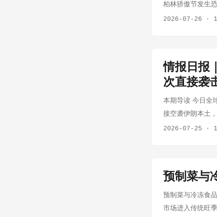
柏林骄傲节发生恐
由对60多国征收1
2026-07-26
·
pauses attac
就停火协议进行磋
装与以色列在边境
情报日报｜
心诉求差距巨大
次直接袭
力。霍尔木兹海
意味着黎以边境可能
本期导读 今日全
police hunt 
接空袭伊朗本土
日游行路线附近冲撞
首度成为目标；
2026-07-25
·
呼吁公众协助搜寻
在经历冷战结束以
止 分析观点： 
文链接：美媒爆猛
离的同一天——欧
巴林和科威特于7
待查明。需要警惕
预制菜与冷
标包括伊朗无人机
劳动"为名，绕过国会？ 原
于巴林和科威特
预制菜与冷冻食品行
以"强迫劳动"为由
随后否认参战，但
市场进入传统旺季
否决的全球关税令