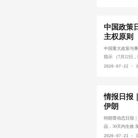
罗的海和北大西洋
提出具体支持措施
在中东地缘政治格
的AI能力输出换
事意义——是在用
政策文件，行业发
能力，实质上是
家是否有足够的基
有混合），溯源极难
《预制菜》团体
对，美国国内亦
心事实：黑石集团
Model Is Bro
中国政策
将更加注重产品真
将进一步瓦解。 二
资管巨头在全美A
口导向型增长模
征求意见。 冷冻
主权原则
持续数日后，泽连
分析：黑石的AI投
素叠加，让这个曾
订草案公开征求
部长米哈伊洛·费
却系统——而这些
中国重大政策与事
结。过去二十年
安全管控等。中小
参谋长由米哈伊洛
的风险在于：AI
指示 （7月22
立。更深层的问题
力紧张 进入暑运
军队高层动荡折
石能否在周期顶部
根本任务，培养
2026-07-22
·
元区财政转移机
显示，重点冷链物
连斯基选择顺应
芯片景气周期持续
开，丁薛祥出席
卢旺达支持的叛军攻入刚果"
波动，导致冷链物
分歧，是继续死守还
1925.36%
化。） 💡 [
and Congolese
2026年国家骨
24 核心事实：
势，存储业务实现
保障领域有望获得
果民主共和国东部
区域和农产品产区
同时申请追加67
情报日报
AIoT领域。 
国代表团在联合
合国维和部队与刚
态 预制菜社区团
向提出尖锐质疑 
伊朗
非HBM玩家，其
文件强调各国应有
预特征的区域代理
示，6月-7月预
实际损失远不止于
1925%的增速
进制定网络国际规
供应链。联合国
产品是社区团购渠
特朗普动态日报｜2
暴露了一个尴尬现
征：报表最好看的
来国际规则博弈的
险。非洲大湖区的
营趋势明显 全家
品，30天内生效 
料棒工厂落地引发安
证监会官网 核心
长高金洪，双方就
号：中方愿与特朗普团队接触 来
外野餐等主题套
免 白宫称此举为保
2026-07-21
·
资核燃料棒工厂 法