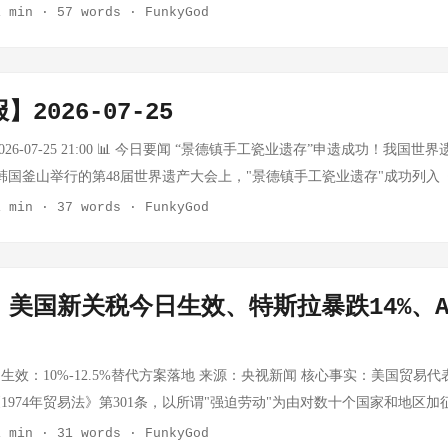
对中立，不直接参与对伊军事行动。此番"破例"意味着： 伊朗的区域扩
利店渠道的速冻调制食品和预制菜品终端动销明显加快。行业数据显示，
1 min
·
57 words
·
FunkyGod
治色彩 分析观点： 用国内法（1974年《贸易法》第301条）单边制裁6
海湾国家在美国压力下被迫明确选边 中东正在形成以伊朗为核心的"抵抗轴
比增长约15%-20%，部分主打小龙虾、烧烤类的预制菜企业订单排期已至
装。值得关注的是，中国、越南、墨西哥等主要供应链国家均受影响，普
间的正面对抗 风险提示：事件后续若引发伊朗报复，可能触发连锁反应
成本压力向下游预制菜企业传导 农业农村部数据显示，本周全国猪肉平
法院此前已判定全球关税违宪，这次换个"强迫劳动"的包装能撑多久，
。值得关注科威特的"否认外交"能否平息事态。 🔴 二、乌克兰打击里
斤区间高位震荡。猪肉价格上涨直接推高以猪肉为主要原料的预制菜产品成本
战进入新阶段——不仅加税，还试图垄断"道德话语权"。 📌 其他重要动态
2026-07-25
为目标 原文链接：泽连斯基：乌军袭击了涉伊朗军事物资运输船只 核心
经典大单品。成本压力下，头部企业普遍面临提价与维持份额的两难选择
朗系胡塞武装向沙特发射导弹，作为对美军在也门空袭的报复 以色列在西
日宣布，乌军对俄罗斯境内多个地区发动远程打击，包括里海海域载有伊朗
如减少克重）而非直接涨价的方式缓解压力。 小龙虾预制菜进入销售高
026-07-25 21:00 📊 今日要闻 “景德镇手工瓷业遗存”申遗成功！我国世界
押此前定居者暴力事件 法国、西班牙野火 25万人撤离，波尔多面临威胁 埃
外，基洛夫（距乌边境约1200公里）的武器工厂、秋明炼油厂、叶卡捷
小龙虾预制菜进入全年销售最高峰。天猫、京东等平台数据显示，7月第三
在韩国釜山举行的第48届世界遗产大会上，"景德镇手工瓷业遗存"成功列入
300人死亡，医疗工作者罢工加剧危机 数据来源：AP News、Reuters（截至202
仓库均遭到打击。 分析：伊朗通过里海航线向俄罗斯提供武器已成为公
0%。今年小龙虾原料价格同比去年下降约20%，使得小龙虾预制菜产品
61项世界遗产，享有"千年瓷都"美誉的景德镇正式斩获全球最高等级文化
1 min
·
37 words
·
FunkyGod
伊朗军援船只纳入打击清单，意味着： 乌克兰将伊朗直接纳入敌对目标范
口味中，麻辣口味仍占主导地位（约55%份额），新品青花椒口味增长迅
元战略合作 - SK集团与英伟达宣布建立超过5000亿美元的综合合作伙伴关
升级为"直接冲突因素" 伊朗援俄通道面临被切断的现实压力 这一打击与美
05089.SH） 味知香本周未发布重大公告 味知香作为国内预制菜行业龙
K电信将建设2吉瓦的NVIDIA Vera Rubin DSX AI工厂，SK海力士
，显示伊朗正同时在东线（乌克兰方向）和西线（海湾方向）承受军事压力
和销售。本周公司未发布重大经营公告。根据公司此前披露的下半年经营
CL科技收购广州华星半导体45%股权获深交所通过 - 收购完成后TCL科
总统——国内政治困境叠加外交败局 原文链接：特朗普突然宣布：将第
｜美国新关税今日生效、特斯拉暴跌14%、A
同时加快华中、华南区域渠道拓展。上半年公司新品开发节奏保持稳定，
广州华星半导体为TCL华星t9产线运营主体，2026年上半年净利润同比增长203.
2028"字样的小红帽 核心事实：特朗普7月25日在白宫记者协会晚宴上戴上
凉菜系列和针对中秋的节庆礼盒产品上市。 国联水产（300094.SZ） 
0亿元 - 《飞驰人生3》《给阿嬷的情书》《功夫女足》暂列年度票房榜前
小红帽，高调宣布将第四次竞选总统。其核心论调是"我已经有经验了，将再次
联水产以水产品预制菜为核心业务，小龙虾、烤鱼、酸菜鱼为大单品。本
整改措施 - 携程宣布停止独家合作行为、停止不合理"全网最低价"要求
效：10%-12.5%替代方案落地 来源：央视新闻 核心事实：美国贸易代
： 总体支持率仅37%，不支持率高达61% "强烈支持"比例降至15%的历
。公司此前披露的2026年度经营计划显示，预制菜业务收入目标同比增长
格一个多月涨幅超40% - 7月24日VC均价达20万元/吨，时隔4年多再破2
974年贸易法》第301条，以所谓"强迫劳动"为由对数十个国家和地区加征1
9% 68%的美国人认为伊朗战争"不值得打" 67%预计未来一年美国经济
加大RCEP成员国市场开拓力度，上半年水产品出口业务受益于人民币贬
板块大涨。 💡 市场影响 半导体：TCL完成收购广州华星100%控股，
期的全球进口关税。新关税于美国东部时间7月24日0时01分生效。此前
1 min
·
31 words
·
FunkyGod
028年再战，折射出几重困境： 法律布局：若今年未赢得2028年选举周
03043.SH） 广州酒家预制菜业务稳健发展 广州酒家旗下预制菜业务以
作规模超5000亿美元，AI内存（HBM）成核心战场 新能源：风电光伏装