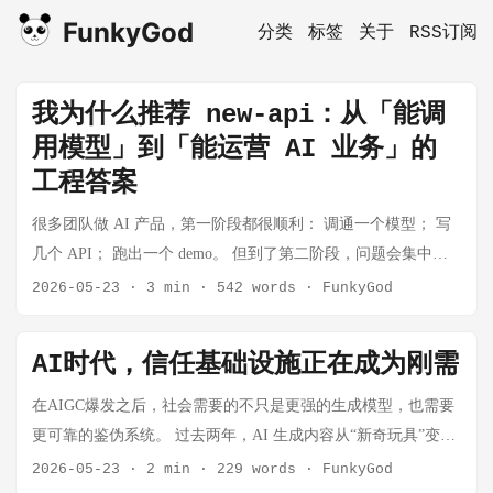
FunkyGod
分类
标签
关于
RSS订阅
我为什么推荐 new-api：从「能调
用模型」到「能运营 AI 业务」的
工程答案
很多团队做 AI 产品，第一阶段都很顺利： 调通一个模型； 写
几个 API； 跑出一个 demo。 但到了第二阶段，问题会集中爆
发： 客户要稳定，单一上游不稳定； 成本要可控，调用量上来
2026-05-23
·
3 min
·
542 words
·
FunkyGod
后账就乱了； 用户要分层，个人、团队、管理员权限都不一
样； 运营要可视，出了问题要知道是谁、哪个 key、哪个渠
AI时代，信任基础设施正在成为刚需
道、哪个模型； 商业要闭环，充值、订阅、额度、结算要打
通。 这时你会发现，真正难的不是“会调模型”，而是“把模型能
在AIGC爆发之后，社会需要的不只是更强的生成模型，也需要
力做成一个能长期运营的系统”。 我这几天把 new-api 关键代码
更可靠的鉴伪系统。 过去两年，AI 生成内容从“新奇玩具”变成
路径完整过了一遍，结论是：它的价值不在于“支持 40+ 上
了基础能力，也开始从“效率工具”变成“风险放大器”。 它可以
2026-05-23
·
2 min
·
229 words
·
FunkyGod
游”这句话本身，而在于它把 AI 网关最难的工程问题做成了一