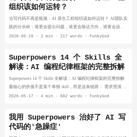
不雅图、涉政图、诈骗头像或虚假证据。 更麻烦的是，伪造内
组织该如何运转？
一个 NAS 账号可以进入目录。 Multimedia Console 里显示照
码助手，升级为贯穿软件开发生命周期的智能协作伙伴。它不
容一旦进入社交平台，传播链条往往比事实链条快得多。等当
片、视频、缩略图、人物识别、物品识别等任务都已有索引。
仅能写代码、理解代码库、处理 PR 评审，还开始具备两类更接
当写代码不再是瓶颈：AI 原生工程组织该如何运转？ AI团队实
事人澄清时，截图、转发和二次传播已经让伤害完成了。 2. 假
QuMagie 内容管理里也能看到这个来源目录。 这类问题很容易
近真实开发者工作方式的能力： Computer Use，也就是操作系
践的分水岭：谁更会提出问题，谁更会验证方向，谁更会设计
巴菲特视频：伪造开始攻击金融信任 如果说梅洛尼事件攻击的
让人以为是“权限不足”或“索引还没跑完”。但这次真正的问题并
统级控制能力； 内置浏览器，也就是在 Codex 应用中直接打
系统，谁更能保持产品品味，谁更能在速度和责任之间找到平
2026-05-19
·
2 min
·
217 words
·
FunkyGod
是个人尊严，那么“假巴菲特”视频攻击的就是金融信任。 巴菲
不是文件不存在，也不是普通意义上的权限不足，而是
开、观察和操作网页的能力。 这两项能力的出现，意味着
衡。 最近听到一期小宇宙播客《Anthropic 如何运营一个 AI 原
特不是普通名人，他的发言天然带有市场权威。一个“看起来像
QuMagie 的共享目录权限路径和 Multimedia Console 的索引路径
Codex 不再只是"回答怎么写代码"，而是开始进入真实开发环
生工程组织》，内容来自 Anthropic 内部分享的中文版复刻。主
他、听起来像他、说话方式也像他”的 AI 视频，本质上是在借
不一致。 为什么请 ChatGPT 参与排查 这次我没有把 ChatGPT
Superpowers 14 个 Skills 全
境，帮助开发者完成更完整的任务链路。 一、Codex 正在从代
讲人 Fiona Fung 是 Claude Code 和 Cowork 的产品与工程负责
用权威身份做信任劫持。 这件事的危险不在于“有多像”，而在
当成一个简单问答工具，而是把它当作一个排障协作伙伴来
解读：AI 编程纪律框架的完整拆解
码助手变成开发智能体 传统 AI 编程工具的核心能力是生成代
人，她讨论的不是"AI 能不能帮程序员写代码"这种入门问题，
于“有多少人会信”。 在金融场景里，信任本身就是资产。伪造
用。 整个过程里，ChatGPT 帮我做了几件事： 把现象拆成 File
码。用户提出需求，AI 给出代码片段，开发者再自己复制、运
而是一个更深层的问题：当 AI 真的把写代码这件事大幅加速之
可能带来至少四类风险： 诱导投资者购买虚假产品。 制造市场
Superpowers 14 个 Skills 全解读：AI 编程纪律框架的完整拆解
Station、Multimedia Console、QuMagie UI、QuMagie API、底层
行、调试和验证。 而新版 Codex 的方向更接近 开发智能体。
后，工程组织本身应该怎么变？ (小宇宙) 这其实是一个被很多
情绪，让用户误判权威来源。 损害品牌和机构声誉，让辟谣成
最核心的价值不是某个单独 skill，而是这条链路： 需求澄清 →
路径几个层面。 避免直接做破坏性操作，先验证再处理。 设计
所谓开发智能体，不只是会生成代码，而是能够围绕一个开发
团队低估的问题。 过去几十年，软件团队的组织方式、流程制
本激增。 让公众对真实信息也开始怀疑，形成“什么都可能是假
设计确认 → 计划拆解 → 隔离开发 → TDD → review → 验证
2026-05-17
·
4 min
·
682 words
·
FunkyGod
迁移方案，确保照片和视频不丢。 识别 NAS 自动生成的缩略
目标，主动完成多个连续动作： 读取项目文件； 理解代码结
度、管理方法，几乎都建立在一个默认前提上：工程师时间很
的”的信任疲劳。 所以，AI 伪造不是单纯的内容问题，而是交
→ 收尾 这条链路正好针对 AI coding 最常见的失败模式：过早
图、回收站、快照目录，避免污染新相册。 最后通过数量校验
构； 修改代码； 运行终端命令； 打开页面； 复现问题； 检查
贵，写代码是稀缺资源。 所以我们发明了需求评审、排期会、
易、传播和身份验证的底层问题。 二、为什么“信任基础设
实现、缺少测试、猜测修复、跳过验证、过早宣布成功。 注
和 QuMagie API 确认修复有效。 对 NAS 这类“UI 看起来正常，
界面； 验证修复结果； 根据反馈继续调整。 也就是说，Codex
我用 Superpowers 治好了 AI 写
设计文档、技术方案评审、代码所有权、敏捷迭代、瀑布流
施”会变成新刚需 过去互联网最擅长解决的是“信息如何传播”。
意：要经常更新 skills 的代码版本和自己结合实际使用，将自己
但底层路径很绕”的问题，单靠界面判断经常不够。ChatGPT 的
的价值正在从"生成代码"扩展为"完成开发任务"。 这背后最关
代码的'急躁症'
程、代码审查、发布审批……这些机制的核心目的，都是为了
现在 AI 时代最需要解决的是“信息如何被信任”。 这就是我理解
的经验和要求增加到 skills，以便更好的编程和业务准确性，最
价值主要是帮助我把排查流程变得更系统。 ...
键的变化，就是它开始具备 操作电脑 和 观察网页 的能力。
避免把昂贵的工程时间浪费在错误方向上。 但如果 AI 让写代
的“信任基础设施”： 图片是否被篡改。 视频是否被合成。 文档
好是将自身业务的要求单独作为 skills 引入到编程工具里。