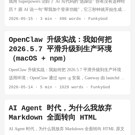
我用 Superpowers 治好了 AI 写代码的"急躁症" 你有没有这种经
二、什么是 Computer Use？ Computer Use 可以理解为一种让 AI
码变得便宜、快速，甚至可以同时生成多个可运行方案，那么
是否被修改。 身份是否被冒充。 来源是否可追溯。 证据是否可
Superpowers 是一个给 AI 编程 Agent 的完整软件开发方法论，
历？ 跟 AI 说一句"帮我加个登录功能"，它三秒钟就开始生成代
像人一样使用电脑界面的技术。 它不是简单调用 API，也不是
原来的瓶颈就会转移。 真正稀缺的，可能不再是"谁来写代
审计。 如果没有这层基础设施，AI 只会把整个数字世界推向一
由一组可组合 skills 和初始指令组成。它的基本工作流是：先澄
码了。你还没来得及说"我要 OAuth 不要密码登录"，它已经把
2026-05-15
·
3 min
·
496 words
·
FunkyGod
只在编辑器里生成文本，而是让模型通过屏幕画面理解当前环
码"，而是： 谁能判断什么值得做；谁能定义好的产品体验；谁
种更低成本、更高频率、更难验证的混乱。 所以我越来越倾向
清需求、写设计、写实施计划、TDD 实现、代码审查、验证、
整个 auth 模块写完了。跑一下，报错。让它修，改了三处引入
境，并通过鼠标、键盘等方式执行操作。 它的基本能力包括：
能做出架构取舍；谁能识别安全、法务和业务风险；谁能让团
于把鉴伪、溯源、身份验证、数字水印、可信认证、风控规则
最后合并/PR/清理。 该不该装？三层判断 层面 判断 技术层面
两个新 bug。再改，需求理解全歪了。 折腾一小时，还不如自
看屏幕：识别当前界面中的按钮、输入框、菜单、弹窗和错误
队持续保持高质量决策。 这意味着，AI 原生工程组织不是简单
OpenClaw 升级实战：我如何把
看作同一类能力：它们共同构成了 AI 时代的新底座。 三、C 端
不必须。没有它，AI coding agent 也能写代码。 工程质量层面
己写。 问题不在 AI 笨——现在的 Claude、GPT 编程能力已经
提示； 理解任务：根据用户目标判断下一步应该做什么； 执行
地"给每个工程师配一个 AI 工具"，而是要重新审视整个组织系
2026.5.7 平滑升级到生产环境
为什么需要鉴伪：每个人都需要“验真权” 对于普通用户来说，
对复杂项目，强烈建议。它强制 TDD、审查、验证，能减少"AI
很强了。问题是它太急了。还没搞清楚你要什么，就急着动
操作：点击、输入、滚动、切换窗口、打开应用； 观察反馈：
统。 一、旧流程不是错了，而是它服务的假设变了 Fiona 提到
AI 最大的变化不是“模型更聪明了”，而是“你看到的东西未必可
自信但没验证"的问题。 Superpowers 自身规则层面 一旦安装并
（macOS + npm）
手。没有设计，没有测试，没有验证，凭着"感觉"改代码，改完
根据界面变化判断任务是否完成； 持续迭代：如果没有完成，
一个非常关键的判断：随着 Claude 等 AI 工具把代码编写成本
信了”。 我们过去默认“照片是证据”，现在这个默认前提正在失
启用，它的 using-superpowers 明确要求：只要有 1% 可能适
说一句"看起来没问题"就算完成。 我最近发现了一个开源项
就继续调整下一步操作。 可以用一句话概括： ...
OpenClaw 升级实战：我如何把 2026.5.7 平滑升级到生产环境
大幅拉低，过去围绕"工程带宽最贵"建立的一整套流程，都可能
效。 C 端的典型场景 社交平台验图。 收到可疑图片时先检测，
用，就必须先调用相关 skill；README 也说这些是 mandatory
目，专门治这个毛病。 Superpowers 是什么 Superpowers 是一个
适用环境：OpenClaw 通过 npm -g 安装，Gateway 由 launchd 托
开始失效。播客简介里也直接点出，从敏捷到瀑布，从设计文
再决定是否转发。 被冒用头像、被合成不雅图、被伪造聊天记
workflows, not suggestions。 我的建议：重项目安装，轻任务选
给 AI 编程 Agent 装的插件。它不改变模型能力，而是给 Agent
管，配置目录在 ~/.openclaw。 实测时间：2026-05-14，目标版
档到代码所有权，都需要被重新审视。(小宇宙) 这句话值得每
2026-05-14
·
5 min
·
1029 words
·
FunkyGod
录时，能快速出具检测结果。 家庭反诈，尤其是老人、孩子面
择性使用；团队协作/生产代码建议默认启用；纯探索、一次性
加了一套强制执行的开发流程。 你可以把它理解为：一个严厉
本 2026.5.7。 写作目的：不只想记录「怎么做」，更想把整个
个技术团队反复咀嚼。 很多流程并不是天然低效。它们曾经是
对“熟人照片 + 伪造语音 + 假视频”的组合欺骗。 内容创作者保
原型可以不用或显式绕开。 1. using-superpowers — 入口规则 这
但好心的技术 Lead，站在 AI 后面盯着它—— "停，先搞清楚需
升级过程中我的思考、犹豫、判断写出来，方便有类似需求的
合理的，因为它们解决的是当时最重要的问题：如何避免昂贵
护，避免被冒充、被造谣、被恶意拼接。 我把这种能力称为“验
个 skill 不是某个开发动作，而是**"调度所有 skills 的总开
AI Agent 时代，为什么我放弃
求再写代码。" "计划呢？计划写好再动手。" "测试呢？测试先
朋友参考。 前言：为什么要升级？ 事情是这样的。 那天我像往
的开发资源被浪费。 比如，在 AI 之前，一个复杂重构方案可
真权”，意思是普通人也应该拥有一个低成本、可理解、可分享
关"**。它要求 agent 在任何任务开始前先判断是否有相关
写，代码后写。" "代码审查过了吗？没过不许继续。" 它由
Markdown 全面转向 HTML
常一样打开 Telegram，准备和我的 OpenClaw 助手聊几句，突然
能需要几名工程师投入数周才能验证。于是团队必须先写设计
的方式去判断： ...
skill；只要有一点可能适用，就要先调用 skill，而不是凭经验直
Jesse Vincent（Prime Radiant 公司）开发，目前版本 v5.1.0，
收到一条来自社区频道的推送——OpenClaw 新版 2026.5.7 发布
文档、开评审会、讨论边界条件、评估下游影响。因为一旦写
AI Agent 时代，为什么我放弃 Markdown 全面转向 HTML 原文
接干。它还规定了优先级：用户明确指令最高，Superpowers
MIT 协议。支持 Claude Code、Codex CLI、Gemini CLI、
了。看了一眼更新内容，我愣了一下： KV 缓存压缩比从 4:1 变