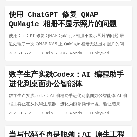
帮你生成海报、头像、视频、广告、PPT，也可以帮你生成谣
整套闭环。 这篇文章我不做功能清单，而是按“工程决策”的视
言、诈骗、伪证、假合同、假客服、假高管发言，甚至直接攻
使用 ChatGPT 修复 QNAP
角，讲我为什么推荐它。 典型请求链路 客户端 ↓
击一个人的尊严和一个机构的信任。 这就是为什么我越来越相
QuMagie 相册不显示照片的问题
/v1/chat/completions 或 /v1/messages ↓ 认证 TokenAuth / UserAuth
信一件事：AI 时代真正稀缺的，不只是生成能力，而是验证能
↓ 限流 ModelRequestRateLimit ↓ 分发 Distribute ↓ Relay 进行请求
力。 换句话说，未来的核心竞争力不只是“能不能做出内容”，
使用 ChatGPT 修复 QNAP QuMagie 相册不显示照片的问题 最
校验、token 估算、预扣费 ↓ Adaptor 转换上游格式并请求
而是“能不能证明内容是真的”。 一、两个事件，把“信任问
近处理了一次 QNAP NAS 上 QuMagie 相册无法显示照片的问
provider ↓ DoResponse 解析 usage 与流式结果 ↓ Settle / Refund
题”讲得很清楚 最近我把两个新闻放在一起看，一个是意大利总
题。表面现象很迷惑：照片和视频明明在 File Station 里能看
2026-05-21
·
3 min
·
482 words
·
FunkyGod
完成结算或退款 先说结论：new-api 适合什么团队？ 如果你符
理梅洛尼遭遇 AI 假照片事件，另一个是伯克希尔哈萨维公开提
到，Multimedia Console 也显示已经完成索引，但 QuMagie 页面
合下面两条以上，我建议认真评估 new-api： ...
醒公众警惕冒充巴菲特的 AI 伪造视频。 这两个事件看起来分
里却始终是空的。 这篇文章记录完整排查和修复过程。为了保
数字生产实践Codex：AI 编程助手
属不同领域，一个偏社会舆论，一个偏金融传播，但它们都指
护隐私，文中的 NAS 地址、账号、真实共享目录、家庭成员姓
进化到桌面办公智能体
向同一个问题：AI 伪造正在攻击信任本身。 1. 梅洛尼假照片：
名、照片路径都做了替换。示例目录和账号仅用于说明问题，
伪造开始攻击个人尊严 梅洛尼事件提醒我们，AI 伪造不只
不对应真实环境。 问题现象 NAS 上有一个用于存放家庭照片的
数字生产实践Codex：AI 编程助手进化到桌面办公智能体 AI 编
是“看起来像不像”的娱乐问题，而是会实打实伤害一个人的人
共享目录，本文用下面这个名字代替： 家庭照片/ QuMagie 的内
程工具正在从代码生成器，进化为能够操作环境、验证结果、
格、声誉和安全。 这类伪造有几个明显特征： 伪造门槛很低。
容来源也已经添加了这个目录。登录 QuMagie 后，页面提示：
持续协作的软件开发智能体。 在过去，很多人对 AI 编程工具
2026-05-21
·
3 min
·
617 words
·
FunkyGod
传播速度远高于澄清速度。 普通人比公众人物更难自证清白。
此内容源文件夹中没有可用的照片或视频。 此内容源文件夹可
的理解还停留在"帮我补全代码""生成一段函数""解释一段报
以前，合成一张假图需要技术、设备和时间。现在，只要有足
能为空，您的访问权限不足，或文件当前仍在处理中。 但其他
错"。但 OpenAI 最新版 Codex 的能力已经不止于此。 根据
够的公开照片、公开视频和生成工具，普通人就可能被伪造成
当写代码不再是瓶颈：AI 原生工程
地方看起来都正常： File Station 可以看到照片和视频。 使用同
OpenAI 官方对新版 Codex 的介绍，Codex 正在从一个单纯的代