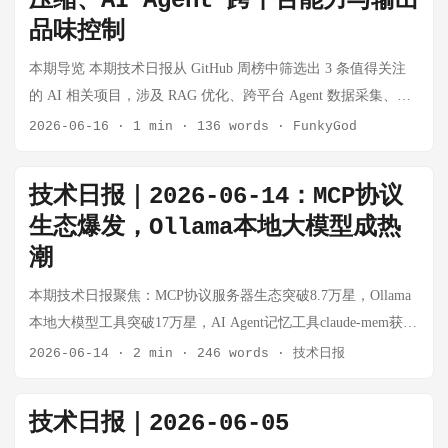
压缩、AI Agent 跨平台能力与输出
品味控制
本期导览 本期技术日报从 GitHub 周榜中筛选出 3 条值得关注
的 AI 相关项目，涉及 RAG 优化、跨平台 Agent 数据采集、AI
输出质量控制三个方向。 头条速递 🏷️ [AI] headroom 🔥 推荐指
2026-06-16
·
1 min
·
136 words
·
FunkyGod
数: 8/10 📌 RAG 输出压缩工具，60-95% token 节省，质量不变
🔗 https://github.com/chopratejas/headroom 💡 在 LLM 应用中，
技术日报｜2026-06-14：MCP协议
token 成本往往是最大的开销之一。headroom 通过智能压缩技
生态爆发，Ollama本地大模型成热
术，将工具输出、日志、文件和 RAG 分块数据在传给 LLM 前
潮
进行压缩，实测可节省 60-95% 的 token 用量，同时保持回答质
量不变。项目支持 Library、Proxy 和 MCP Server 三种部署模
本期技术日报聚焦：MCP协议服务器生态突破8.7万星，Ollama
式，GitHub 一周增长 10,653 颗星，是 AI 基础设施层面值得关
本地大模型工具突破17万星，AI Agent记忆工具claude-mem获
注的技术方案。对于 token 成本敏感的项目（如长文本 RAG、
8.2万星，同时收录高频交易机器人freqtrade。
2026-06-14
·
2 min
·
246 words
·
技术日报
频繁调用 API 的 Agent），headroom 有直接的降本价值。 🏷️
[AI] Agent-Reach 🔥 推荐指数: 7/10 📌 AI Agent 跨平台数据采
技术日报｜2026-06-05
集，Twitter/Reddit/GitHub/Bilibili/小红书全覆盖，零 API 费用
🔗 https://github.com/Panniantong/Agent-Reach 💡 Agent-Reach 解