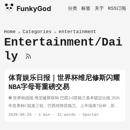
FunkyGod
分类
标签
关于
RSS订阅
Home
Categories
entertainment
»
»
Entertainment/Dai
ly
体育娱乐日报｜世界杯维尼修斯闪耀
NBA字母哥重磅交易
⚽ 世界杯战报 维尼修斯双响 巴西2-0苏格兰基本锁定出线 2026
年世界杯C组第三轮，巴西对阵苏格兰。上半场第7分钟，苏格
兰后场失误送礼，拉扬前场抢断造成麦肯纳失误，维尼修斯禁
2026-06-25
·
1 min
·
32 words
·
Sporter
区内冷静扣过门将打空门得手，连续3场破门。第45分钟，吉马
良斯反抢后传中，维尼修斯头球破门完成梅开二度。最终巴西2-