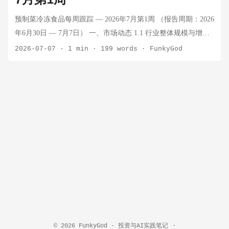
7月第1周
冲击 6,500亿元（2025年约为5,200亿元），同比增速维持在
18%-22% 区间。驱动因素包括：连锁餐饮供应链专业化、B端
预制菜冷冻食品每周跟踪 — 2026年7月第1周 （报告周期：2026
需求刚性化、C端家庭小型化及快节奏生活方式普及。 冷冻食
年6月30日 — 7月7日） 一、市场动态 1.1 行业整体规模与增速
品（速冻米面、火锅料、水饺、汤圆等）2026年市场规模预计
预制菜赛道持续扩容，C端渗透率加速提升 2026年上半年，中
2026-07-07
·
1 min
·
199 words
·
FunkyGod
约 1,800亿元，增速平稳在 8%-10%，增量主要来自高端速冻海
国预制菜市场规模延续双位数增长态势。据艾媒咨询估算，
鲜、速冻烘焙和功能性速冻食品。 来源：艾媒咨询、中商产业
2026年全年行业规模有望突破 5,500亿元，同比增速约 18-
研究院 | 发布时间：2026年Q2 竞争格局：头部集中度提升，区
20%。驱动因素包括： 家庭小型化趋势加剧，一二线城市"懒人
域品牌差异化生存 第一梯队（全国性龙头）：广州酒家（利口
群"对即食、即热食品需求旺盛 冷链基础设施完善（全国冷库容
福）、安井食品、三全食品、千味央厨、国联水产 第二梯队
量已超 6,000 万吨） 连锁餐饮品牌加速下沉，B端需求稳固 冷
（区域强势）：味知香（华东）、好得睐（长三角）、麦子妈
冻食品：传统品类稳健，新兴品类爆发 冷冻米面制品（饺子、
（华东）、乐笋食品（川渝） 第三梯队（新消费品牌）：叮叮
包子、汤圆）仍占冷冻食品整体份额约 45%，但增速已放缓至
懒人菜、麦子妈、烤肠一哥、物只卤鹅（潮汕预制菜） 预制菜
个位数。增速最快的细分品类为： 冷冻烘焙食品（面包、蛋
行业CR5约为 15%-18%，集中度仍低，但头部企业增速显著快
挞、披萨）—— 年增速超 30% 冷冻素食/植物肉制品 —— 年增
于行业平均，市场正在加速洗牌。 来源：中国连锁经营协会预
速约 25% 冷冻预制菜肴（宫保鸡丁、酸菜鱼等中餐标准化菜
制菜专委会 | 发布时间：2026年6月 1.2 主要玩家动态 安井食
品）—— 年增速约 40% 1.2 主要品牌竞争格局 品牌 定位 近期
品：冻品先生稳居C端预制菜第一 安井旗下"冻品先生"已覆盖超
动态 味知香 C端预制菜龙头 线下门店突破 5,000 家，持续扩张
过 3,000个SKU，2026年上半年C端预制菜收入同比增长约
华东市场 国联水产 对虾/水产预制菜 加码RCEP市场，东南亚出
© 2026
FunkyGod - 投资与AI实践笔记
·