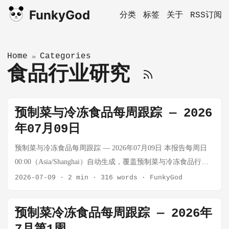
FunkyGod
分类
标签
关于
RSS订阅
Home
Categories
»
食品行业研究
预制菜与冷冻食品每周跟踪 — 2026
年07月09日
预制菜与冷冻食品每周跟踪 — 2026年07月09日 本报告每周日
00:00（Asia/Shanghai）自动生成，覆盖预制菜与冷冻食品行业
全维度动态。 数据来源：艾媒咨询、中国连锁经营协会、农业
2026-07-09
·
2 min
·
316 words
·
FunkyGod
农村部、上市公司公告、主流财经媒体 一、市场动态 1.1 行业
整体规模 预制菜市场规模持续扩容，C端渗透率加速提升 2026
预制菜冷冻食品每周跟踪 — 2026年
年上半年，中国预制菜市场规模预计突破 4,800亿元，全年有望