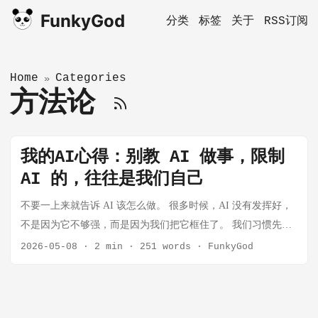
FunkyGod
分类
标签
关于
RSS订阅
Home
Categories
»
方法论
我的AI心得：别教 AI 做事，限制
AI 的，往往是我们自己
不要一上来就告诉 AI 该怎么做。 很多时候，AI 没有发挥好，
不是因为它不够强，而是因为我们把它框住了。 我们习惯先想
一个方案，再让 AI 去执行。问题是，AI 的 知识、工具和组合
2026-05-08
·
2 min
·
251 words
·
FunkyGod
能力，可能远超我们的个人经验。 如果一开始就让 AI 按照我
们的办法做，本质上就是在用自己的 认知边界，限制 AI 的能
力。 1. 最大的误区：把自己的方案当成需求 很多人用 AI，是