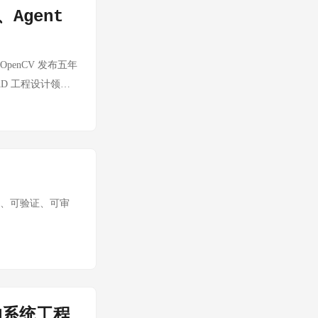
eepSeek V4
、Agent
0 次。(开源代码) 这对
. 很适合作为"日常
oding 模型。
；OpenCV 发布五年
e 会筛选和
CAD 工程设计领
个 React 组件库，将
rmativeUI/ 💡
ive-UI 给出了
I 编程质量有重要
开发者和 AI 编程
10 📌 OpenCV
边界、可验证、可审
ncv-5/ 💡
快的深度学习推理；原
者，这是必须跟进的
CV 生态内直接部署
务的系统工程