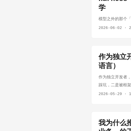
学
模型之外的那个
2026-06-02
·
作为独立开
语言）
作为独立开发者，我
踩坑，二是被框架
盲盒；被框架绑架
2026-05-29
·
最后在自己的项目里选了 
个人，精力是最稀
产品、设计、开发
我为什么推
公司更重要。一