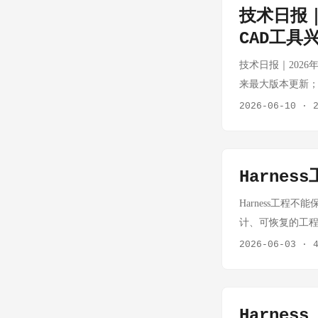
时 $12 usage 
技术日报｜A
Flash 每月可到 15
CAD工具
日常 coding、
编码副驾驶" Go
技术日报｜2026年6
官方也说它主要解决
来最大版本更新；Gi
benchmark 适合 
域。 🏷️ [AI] 
2026-06-10
·
经典设计模式（design 
在 AI 编程工具遍
答案：把设计模式
Harne
参考价值，HN 上
工具研究者关注。 🏷
Harness工程
5 正式发布，带来全新 
计、可恢复的工程
OpenCV 5 
2026-06-03
·
生 CUDA/Me
重要版本。特别是新 
YOLO、SAM 等
Harnes