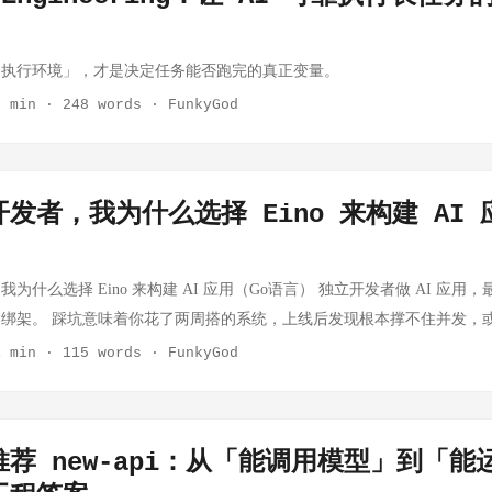
「执行环境」，才是决定任务能否跑完的真正变量。
2 min
·
248 words
·
FunkyGod
发者，我为什么选择 Eino 来构建 AI 
为什么选择 Eino 来构建 AI 应用（Go语言） 独立开发者做 AI 应用
绑架。 踩坑意味着你花了两周搭的系统，上线后发现根本撑不住并发，
意味着框架的每一次大版本更新都是你的加班夜。 我花了一段时间评估
1 min
·
115 words
·
FunkyGod
Eino。说说理由。我使用的 Eino 版本如下： github.com/cloudwego/ei
缺的资源 独立开发者和公司团队最大的区别，不是技术水平，而是精力
、运营，留给"研究框架"的时间极其有限。 这就是为什么框架的设计哲
荐 new-api：从「能调用模型」到「能运
个设计混乱的框架，会把你困在细节里；一个设计清晰的框架，让你专注