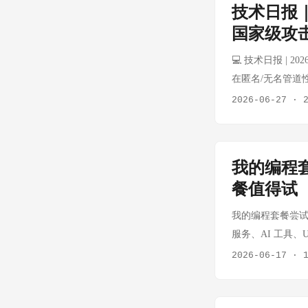
技术日报｜
除随机性。 关键数据
国家级攻
硬 checklis
因为 prompt 
💻 技术日报 | 202
LLM 的非确定
在匿名/无名管道
降低了使用门槛，
系统的首次重大改
2026-06-27
·
理逻辑，减少了锁竞
道密集型工作负载提升
用 shell 管道
我的编程套
Improves Anony
餐值得试
要保障？ 来源： Ko
章引发开发者社区
我的编程套餐尝试：
代码可读性，还可能掩
服务、AI 工具、U
不应照搬防御模式 
是低成本订阅，首月 
2026-06-17
·
在边界的「信任边界
Kimi、Qwen、D
crash」理念相
方文档写得比较清