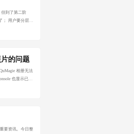
。 你需要一个
，就把工具注册进
。 但到了第二阶
要手写工具调用的
了； 用户要分层，
 字节跳动帮你提前
渠道、哪个模型；
mo 跑得顺，真到
，而是“把模型能力
框架直接崩了。
：它的价值不在
说拿来炫耀的背书，
 这篇文章我不做功
内部的工程师已经
示照片的问题
etions 或
朋友 很多 AI
e ↓ Relay 进行请求校
QuMagie 相册无法
Go——那嵌入一套
式结果 ↓ Settle /
nsole 也显示已经
个人，你付不起这
议认真评估 new-
保护隐私，文中的
的运行时负担。Go
仅用于说明问题，
团队的你，这一点
名字代替： 家庭
型 API、某个向
容源文件夹中没有可
 的扩展库
 但其他地方看起
lasticsearch
a Console 里显
 1 条重要资讯。今日整
业务代码，换向量库