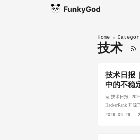
FunkyGod
Home
Categor
»
技术
技术日报｜
中的不稳
💻 技术日报 | 202
HackerRank 开
简历、同一个命令，
2026-06-29
·
的概率"随机"落选
历、教育、技能等）→
的"软判断"（如项