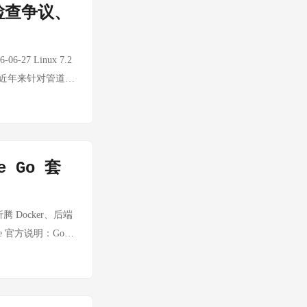
针检查争议、
 98 次），因为是
均得 25/25——
率" 深层问题：
-27 Linux 7.2
缺陷。开源 ATS
是近年来针对管道子
中管道缓冲区的管
基准测试显示部分管
这一优化将惠及所有使
 Linux 7.2
 Go 套
指针检查争议：过度防御还是必
指针检查」现象的技术文
这些检查不仅降低了
 Docker、后端
null 语义不同，
e 官方说明：Go
哲学 正确的做法是
；它包含 GLM、
「let it
格低，但额度不算小 官
用量额度 5 小