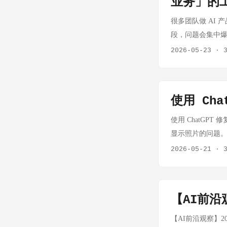
业务」的
上。 Eino 
RAG 系统，就
很多团队做 AI 
去，Agent 
段，问题会集中爆
解析循环，不需要
个人、团队、管理
2026-05-23
·
踩过坑 独立开发
商业要闭环，充值
线上就各种奇怪问
做成一个能长期运营
Eino 在字节跳
于“支持 40+ 
而是一个工程上的
使用 Cha
能清单，而是按“工程
踩过了，并且修掉
/v1/messages ↓ 认
使用 ChatGPT 
框架是 Pytho
验、token 估算、预扣
显示照片的问题。表面现
Python 框
Refund 完成结
完成索引，但 Q
2026-05-21
·
个代价。 Eino
api： ...
NAS 地址、账
的强类型也意味着
不对应真实环境。
格外重要。 你不
照片/ QuMag
量数据库、某个可
【AI前沿观
用的照片或视频。
（EinoExt）已经帮
来都正常： File 
【AI前沿观察】202
等向量存储，直接接