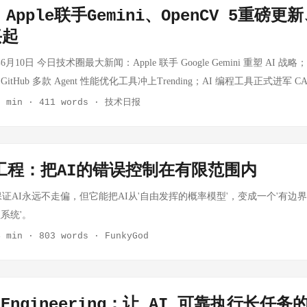
每周 $30 usage 每月 $60 usage 实际请求次数取决于你选的模型。比如官方估算，D
pple联手Gemini、OpenCV 5重磅更新
8,150 次请求，Qwen3.7 Plus 每月约 21,600 次，GLM-5.2 每月约 4,30
兴起
改 bug、解释报错、生成脚本、写 Dockerfile、分析日志，已经非常够用。 2
 套餐的定位不是替代最强闭源模型，而是提供稳定、便宜、可大量使用的开放 c
月10日 今日技术圈最大新闻：Apple 联手 Google Gemini 重塑 AI 战略
的是开放模型访问不稳定、不同 provider 质量不一致的问题，OpenCod
tHub 多款 Agent 性能优化工具冲上Trending；AI 编程工具正式进军 
coding agent 的模型组合。(开源代码) ...
Performative-UI — 设计模式组件库让AI编程更规范 🔥 推荐指数: 8/10 📌 一
2 min
·
411 words
·
技术日报
tropes）系统化封装，供 AI 编程工具调用 🔗 https://vorpus.github.io/perfo
地开花的当下，如何保证 AI 生成的代码遵循经过验证的设计规范？Performat
组件化，让 AI 直接调用而非每次「凭感觉」生成。这个思路对于提升 A
ss工程：把AI的错误控制在有限范围内
 904 分的高热度也说明了社区对 AI+UI 规范化问题的广泛关注。适合前端
️ [AI] OpenCV 5.0 发布 — 计算机视觉五年来最大版本跳跃 🔥 推荐指数: 9/
不能保证AI永远不走偏，但它能把AI从'自由发挥的概率模型'，变成一个'有
DNN 模块、硬件加速优化和现代 AI 工作流支持 🔗 https://opencv.org/ope
系统'。
是自 2018 年以来的最大版本更新，重点包括：完全重写的 DNN 模块支持更
4 min
·
803 words
·
FunkyGod
tal/Vulkan 多后端加速；新一代图像处理算法。对于从事计算机视觉的开发
DNN 模块对 Transformer 架构的支持大幅改善，意味着可以在 Open
现代模型。HN 上 516 分的高热度足以说明这个事件的重量级。 ...
s Engineering：让 AI 可靠执行长任