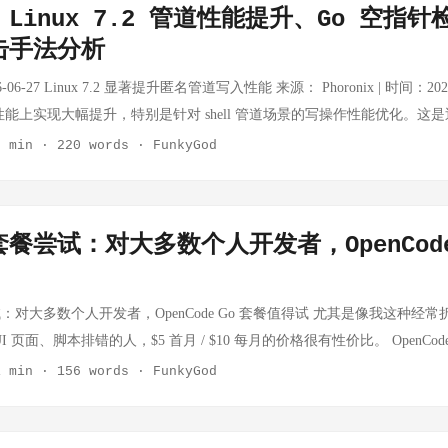
Linux 7.2 管道性能提升、Go 空指
： 同一简历跑 100 次，分数范围 66-99 技术技能评分稳定（8/10 出现
击手法分析
t 项目评分波动剧烈，取决于 LLM 当下"心情" 工作经历评分：实习生和资深工程师
缺乏评判标准 换用 Gemini 后分数集中在 48-64，但仍存在 28% 的"随机失败
6-06-27 Linux 7.2 显著提升匿名管道写入性能 来源： Phoronix | 时间：2026-06
性不是 bug，无法通过调参修复。这是用主观判断替代客观标准的根本性设计
性能上实现大幅提升，特别是针对 shell 管道场景的写操作性能优化。这
却也放大了这一缺陷的危害面。 ...
进，对频繁使用管道的高性能场景有直接影响。 技术细节： 优化了内核
2 min
·
220 words
·
FunkyGod
争 对 write() 系统调用的路径进行了简化，降低了上下文切换开销 
超过 30% 意义： 管道是 Unix/Linux 最基础的 IPC 机制之一，
、进程池、流水线架构的场景，尤其对 CI/CD、数据处理管道等场景有直接价值。 🔗
餐尝试：对大多数个人开发者，OpenCode
mous/Unnamed Pipe Performance For Shell Pipelines Go 语言空
nrad Reiche Blog | 时间：2026-06 一篇关于 Go 语言中「过度空
热议。作者指出，很多 Go 代码中存在对 nil 指针的过度防御性检查，
对大多数个人开发者，OpenCode Go 套餐值得试 尤其是像我这种经常折腾
盖真正的逻辑错误。 核心观点： Go 的 nil 和其他语言（Java、C#）的 
I 页面、脚本排错的人，$5 首月 / $10 每月的价格很有性价比。 OpenCod
过度检查会让 panic 变成错误返回值，失去了 Go 的「快速失败」设计
$5，之后 $10/月，可用于 OpenCode 或其他 agent，并支持充值兜底
1 min
·
156 words
·
FunkyGod
」处检查，而非在内部逻辑中处处设防 讨论延伸： 这与 Go 社区近年倡导的
eepSeek、MiniMax、MiMo 等开放模型。(开源代码) 为什么值得 1. 价
呼应，引发了关于错误处理最佳实践的重新思考。 ...
楚：Go 套餐不是简单按"请求次数"限制，而是按等价用量限制： 限制周期 