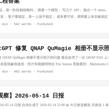
工程答案
的核心设计思路很简单：把能力拆成组件，把流程描述为图，框架处理所有脏活
把检索、提示词、模型调用几个节点连起来；你需要一个能用工具的 Agent
产品，第一阶段都很顺利： 调通一个模型； 写几个 API； 跑出一个 demo
的循环调用逻辑框架全包了。 你不需要理解流式数据如何在节点间传递，不需
发： 客户要稳定，单一上游不稳定； 成本要可控，调用量上来后账就乱
自己实现多轮对话的上下文管理。这些都是框架该做的事，Eino 做了。
员权限都不一样； 运营要可视，出了问题要知道是谁、哪个 key、哪个
3 min
·
542 words
·
FunkyGod
者最大的风险之一，是用了一个没有生产验证的框架。看起来文档漂亮，de
、订阅、额度、结算要打通。 这时你会发现，真正难的不是“会调模型”
题——并发时状态串了，流式输出在特定场景下卡住了，Token 超限时
的系统”。 我这几天把 new-api 关键代码路径完整过了一遍，结论是
动内部跑了超过半年，支撑着豆包、TikTok 这类亿级用户的产品。这不是
上游”这句话本身，而在于它把 AI 网关最难的工程问题做成了一整套闭环。
实际意义：那些你独自开发时可能要花几个月才踩到的边界 case，字节
tGPT 修复 QNAP QuMagie 相册不显
决策”的视角，讲我为什么推荐它。 典型请求链路 客户端 ↓ /v1/chat/compl
了。 你站在他们的肩膀上出发，少走很多弯路。 Go 语言是独立开发者的好
证 TokenAuth / UserAuth ↓ 限流 ModelRequestRateLimit ↓ 分发 Distribut
修复 QNAP QuMagie 相册不显示照片的问题 最近处理了一次 QNAP NAS 上 
n 的，Python 当然没有问题，但如果你的后端是 Go 写的——或者你打算用 
费 ↓ Adaptor 转换上游格式并请求 provider ↓ DoResponse 解析 usage 与流
象很迷惑：照片和视频明明在 File Station 里能看到，Multimedia Co
架会带来真实的运维成本：两套依赖管理、两个运行时、两种调试工具。作为一
算或退款 先说结论：new-api 适合什么团队？ 如果你符合下面两条以上，我建
uMagie 页面里却始终是空的。 这篇文章记录完整排查和修复过程。为了
3 min
·
482 words
·
FunkyGod
 是原生 Go 框架，跟你现有的 Go 服务深度集成，单二进制部署，没有额外
号、真实共享目录、家庭成员姓名、照片路径都做了替换。示例目录和账号
很多错误在写代码时就被发现，而不是到线上才暴露——对于没有 QA 
 问题现象 NAS 上有一个用于存放家庭照片的共享目录，本文用下面这个
用从零开始集成所有东西 独立开发者做 AI 应用，通常需要接入：某个大模
ie 的内容来源也已经添加了这个目录。登录 QuMagie 后，页面提示： 此内
观测性工具。每接一个，都要读一遍 SDK 文档，写一堆胶水代码。 Eino
察】2026-05-14 日报
 此内容源文件夹可能为空，您的访问权限不足，或文件当前仍在处理中。
你把这些都做了。OpenAI、Claude、Gemini、豆包 Ark、Ollama，开箱可用；E
Station 可以看到照片和视频。 使用同一个 NAS 账号可以进入目录。 Multimedi
6-05-14 日报 自动生成于 2026-05-14 23:00 📊 今日推送概览 共推送
；OpenTelemetry 的 Tracing，一行配置。你换模型供应商不需要改