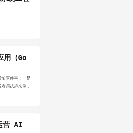
应用（Go
，最怕两件事：一是
或者调试起来像开
了几个主流选项，
no v0.8.13 你一
分配。你同时要管
学对你来说比对大
营 AI
在真正重要的事