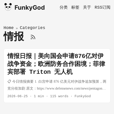
FunkyGod
分类
标签
关于
RSS订阅
Home
Categories
»
情报
情报日报｜美向国会申请876亿对伊
战争资金；欧洲防务合作困境；菲律
宾部署 Triton 无人机
📋 今日情报摘要 1. 白宫申请 876 亿美元对伊战争追加预算，两
党分歧加剧 原文：https://www.defensenews.com/news/pentagon-
congress/2026/06/24/white-house-asks-congress-for-876-billion-
2026-06-25
·
1 min
·
115 words
·
FunkyGod
mostly-for-iran-war/ 一句话总结：美政府向国会申请 876 亿美元
追加资金，其中约 672 亿用于对伊战争，军火采购与工业基础