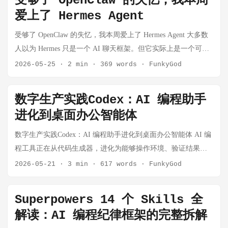
受够了 OpenClaw 的失忆，我本周
编排、团队协作，那么 Hermes 一开始可能会显得更"轻"。但如
爱上了 Hermes Agent
果你的核心需求是：每天让 Agent 帮你处理重复任务、跑命
令、查资料、写代码、做总结、记住上下文、沉淀技能，那么
受够了 OpenClaw 的失忆，我本周爱上了 Hermes Agent 大多数
Hermes 的体验会更贴近个人长期使用。 Hermes Agent 是 Nous
人以为 Hermes 只是一个 AI 聊天框架。但它实际上是一个可长
Research 推出的自改进型 AI Agent，官方文档把它描述为带有
期运行、多角色协作、多入口接入的 Agent Runtime，已经非常
2026-05-25
·
2 min
·
369 words
·
FunkyGod
内置学习循环的 Agent：它可以从经验中创建 skills，在使用过
接近真正意义上的 AI Operating System。 Hermes Agent 在不到
程中改进 skills，并通过记忆和历史会话搜索来形成跨会话上下
三个月内突破 14 万 GitHub Star，并根据 OpenRouter 的数据成
数字生产实践Codex：AI 编程助手
文。(Hermes Agent) 一、Hermes 适合什么人？ 我建议把 Hermes
为目前全球使用量最大的 Agent。在折腾了 2 个月，受够了
进化到桌面办公智能体
理解成一个「个人 AI 工具执行器」，而不是单纯聊天机器人。
OpenClaw 的失忆后，我尝试用业界火热的 Hermes Agent，效果
它比较适合这些场景： 个人开发者日常工作流 比如读项目、改
居然出奇的好，因此写下这篇安利文章。 关键词：#openclaw
数字生产实践Codex：AI 编程助手进化到桌面办公智能体 AI 编
代码、写脚本、查日志、生成 PR 描述、总结报错原因。 长期
#Hermes 能力标签：多Agent协作 · 长期记忆隔离 · 子代理并行 ·
程工具正在从代码生成器，进化为能够操作环境、验证结果、
重复任务自动化 比如每天生成日报、定时检查服务、每周整理
多用户隔离 · 任务编排 · Agent Runtime 为什么这么火？三个根
持续协作的软件开发智能体。 在过去，很多人对 AI 编程工具
2026-05-21
·
3 min
·
617 words
·
FunkyGod
资料、定期做项目审计。Hermes 官方 GitHub 页面提到它支持
本原因 1. 解决了 Agent 领域最痛的问题——失忆 Hermes 要解
的理解还停留在"帮我补全代码""生成一段函数""解释一段报
内置 cron scheduler，可以把定时任务投递到不同平台。(GitHub)
决的正是这个问题，不是用 prompt 技巧，而是在架构层面内置
错"。但 OpenAI 最新版 Codex 的能力已经不止于此。 根据
...
Superpowers 14 个 Skills 全
了一个闭环学习机制——运行时间越长，它就越了解你。 2. 自
OpenAI 官方对新版 Codex 的介绍，Codex 正在从一个单纯的代
解读：AI 编程纪律框架的完整拆解
我进化的技能系统 Hermes 有四个核心差异化能力，其中最突出
码助手，升级为贯穿软件开发生命周期的智能协作伙伴。它不
的是"自进化技能"——它会自己编写并优化 skill 文档。每当