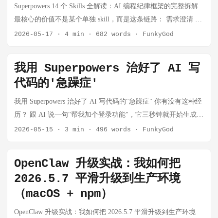
仅能写代码、理解代码库、处理 PR 评审，还开始具备两类更接
Superpowers 14 个 Skills 全解读：AI 编程纪律框架的完整拆解
Hermes 解决一个困难问题，它就会写下一份可复用的 skill 文
近真实开发者工作方式的能力： Computer Use，也就是操作系
最核心的价值不是某个单独 skill，而是这条链路： 需求澄清 →
档，之后永远不会忘记这个解法。这些 skill 可搜索、可共享，
统级控制能力； 内置浏览器，也就是在 Codex 应用中直接打
设计确认 → 计划拆解 → 隔离开发 → TDD → review → 验证
2026-05-17
·
4 min
·
682 words
·
FunkyGod
并兼容 agentskills.io 开放标准。 ...
开、观察和操作网页的能力。 这两项能力的出现，意味着
→ 收尾 这条链路正好针对 AI coding 最常见的失败模式：过早
Codex 不再只是"回答怎么写代码"，而是开始进入真实开发环
实现、缺少测试、猜测修复、跳过验证、过早宣布成功。 注
我用 Superpowers 治好了 AI 写
境，帮助开发者完成更完整的任务链路。 一、Codex 正在从代
意：要经常更新 skills 的代码版本和自己结合实际使用，将自己
代码的'急躁症'
码助手变成开发智能体 传统 AI 编程工具的核心能力是生成代
的经验和要求增加到 skills，以便更好的编程和业务准确性，最
码。用户提出需求，AI 给出代码片段，开发者再自己复制、运
好是将自身业务的要求单独作为 skills 引入到编程工具里。
我用 Superpowers 治好了 AI 写代码的"急躁症" 你有没有这种经
行、调试和验证。 而新版 Codex 的方向更接近 开发智能体。
Superpowers 是一个给 AI 编程 Agent 的完整软件开发方法论，
历？ 跟 AI 说一句"帮我加个登录功能"，它三秒钟就开始生成代
所谓开发智能体，不只是会生成代码，而是能够围绕一个开发
由一组可组合 skills 和初始指令组成。它的基本工作流是：先澄
码了。你还没来得及说"我要 OAuth 不要密码登录"，它已经把
2026-05-15
·
3 min
·
496 words
·
FunkyGod
目标，主动完成多个连续动作： 读取项目文件； 理解代码结
清需求、写设计、写实施计划、TDD 实现、代码审查、验证、
整个 auth 模块写完了。跑一下，报错。让它修，改了三处引入
构； 修改代码； 运行终端命令； 打开页面； 复现问题； 检查
最后合并/PR/清理。 该不该装？三层判断 层面 判断 技术层面
两个新 bug。再改，需求理解全歪了。 折腾一小时，还不如自
界面； 验证修复结果； 根据反馈继续调整。 也就是说，Codex
OpenClaw 升级实战：我如何把
不必须。没有它，AI coding agent 也能写代码。 工程质量层面
己写。 问题不在 AI 笨——现在的 Claude、GPT 编程能力已经
的价值正在从"生成代码"扩展为"完成开发任务"。 这背后最关
2026.5.7 平滑升级到生产环境
对复杂项目，强烈建议。它强制 TDD、审查、验证，能减少"AI
很强了。问题是它太急了。还没搞清楚你要什么，就急着动
键的变化，就是它开始具备 操作电脑 和 观察网页 的能力。
自信但没验证"的问题。 Superpowers 自身规则层面 一旦安装并
（macOS + npm）
手。没有设计，没有测试，没有验证，凭着"感觉"改代码，改完
二、什么是 Computer Use？ Computer Use 可以理解为一种让 AI
启用，它的 using-superpowers 明确要求：只要有 1% 可能适
说一句"看起来没问题"就算完成。 我最近发现了一个开源项
OpenClaw 升级实战：我如何把 2026.5.7 平滑升级到生产环境
像人一样使用电脑界面的技术。 它不是简单调用 API，也不是
用，就必须先调用相关 skill；README 也说这些是 mandatory