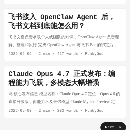
似呈现颜色（如 🟣🟢🔴） 贴截图或图片链接 视觉体验差
我的模型体感（云厂商和模型商） 主要以稳定性、模型质量、
清楚现状：本地什么版本，npm 最新什么版本 先备份，再动
Markdown 扁平化了一切。代码 diff、流程图、模块关系——这
使用体验为主的主观描述，国外模型不在表单里，因为属于算
刀：万一出问题，要有退路 升级完必须验收：Gateway 状态、
飞书接入 OpenClaw Agent 后，
些空间信息在 Markdown 里全部被压成一维文字。 当方案的复
力能力和模型能力双领先； 排名 平台 我的推荐理由 我的使用
定时任务、消息通道，一个都不能漏 遇到问题不慌：npm 报
飞书文档到底能怎么用？
杂度超过一屏时，Markdown 从"文档"变成了"阅读障碍"。 分享
劣势感受 1 火山引擎 / 火山方舟 我会把它作为线上生产环境的
错、launchctl 报错，都是有解法的 整个过程下来，确实踩了几
不便 大多数浏览器不能原生渲染 Markdown 文件。你只能： 作
首选，尤其适合需要低延迟、高稳定性和持续调用的业务。 我
飞书文档负责承载个人或团队的知识，OpenClaw Agent 负责理
个坑，但也验证了一套可复用的流程。写这篇文章，一来是给
为邮件附件发送 粘贴到 GitHub 评论里 上传到某个平台
觉得它的优势主要集中在生产稳定性上，如果追求极限低价，
解、整理和执行 完成 OpenClaw Agent 与飞书 Bot 的绑定后，很
自己留个记录，二来希望帮到有类似需求的朋友。 第一部分：
（Notion、飞书等） 而 HTML？上传到 S3 或任何静态托管，一
可能不是最便宜的选择。 2 阿里云百炼 我会把它作为企业级 AI
多人第一反应是： "好了，Bot 能聊天了，然后呢？" 其实，飞
2026-05-09
·
2 min
·
417 words
·
FunkyGod
升级前，先搞清楚值不值得动手 1.1 新版本到底更新了什么？
个链接就能分享。 ...
应用和多模型生态的主力平台，尤其适合需要工具链、Batch、
书 Bot 只是入口。真正有价值的是：Agent 可以基于飞书文档、
说实话，我不是一个「追新」的人。我的原则是：如果新版本
长上下文和模型管理的场景。 我觉得它的产品体系比较完整，
知识库、多维表格、群消息等能力，变成一个能读、能写、能
没有解决我的痛点，或者新特性我用不上，那升级就是徒增风
Claude Opus 4.7 正式发布：编
但也相对复杂，上手和配置成本会比单一 API 平台高一些。 3
整理、能执行的团队 AI 助手。 本篇博文旨在：绑定完成飞书
险。所以在决定升级之前，我把 2026.5.7 的 Release Notes 仔细
程能力飞跃，多模态大幅增强
DeepSeek 官方 我会把它作为低成本、高性价比调用 DeepSeek
Bot 后，后续如何使用飞书文档，以及飞书文档可以帮助我们完
看了一遍。 ...
模型的首选，适合大批量、成本敏感的任务。 我在高峰期可能
成哪些工作。 第0步：飞书机器人开通文档权限 一、绑定完成
🚀 核心发布信息 模型名称：Claude Opus 4.7 定位：Opus 4.6 的
会担心它的稳定性和响应速度，所以不一定会把它单独作为核
后，怎么开始使用？ 绑定飞书 Bot 后，通常有两种使用方式：
直接升级版，但能力不及最强模型 Claude Mythos Preview 定
心生产依赖。 4 腾讯云 我会把它作为腾讯云生态内项目的补充
第一种是私聊机器人。 你可以像和同事沟通一样，直接给机器
价：与 Opus 4.6 相同（输入 $5/M tokens，输出 $25/M tokens）
2026-05-03
·
2 min
·
333 words
·
FunkyGod
选择，尤其适合已经在腾讯云上部署业务的场景。 我觉得它在
人发消息。例如： 帮我读取这个飞书文档：
可用渠道：Claude 全系产品、API、Amazon Bedrock、Google
价格和综合体验上不算最突出，如果没有腾讯云生态绑定，吸
https://xxx.feishu.cn/docx/xxxxxx 总结成 5 条要点，并列出待办
Vertex AI、Microsoft Foundry 📈 主要技术升级 1️⃣ 编程能力大幅
Next »
引力会弱一些。 5 硅基流动 我会把它作为模型试验和多模型切