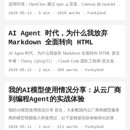
目，专门治这个毛病。 Superpowers 是什么 Superpowers 是一个
适用环境：OpenClaw 通过 npm -g 安装，Gateway 由 launchd 托
只在编辑器里生成文本，而是让模型通过屏幕画面理解当前环
workflows, not suggestions。 我的建议：重项目安装，轻任务选
给 AI 编程 Agent 装的插件。它不改变模型能力，而是给 Agent
管，配置目录在 ~/.openclaw。 实测时间：2026-05-14，目标版
境，并通过鼠标、键盘等方式执行操作。 它的基本能力包括：
2026-05-14
·
5 min
·
1029 words
·
FunkyGod
择性使用；团队协作/生产代码建议默认启用；纯探索、一次性
加了一套强制执行的开发流程。 你可以把它理解为：一个严厉
本 2026.5.7。 写作目的：不只想记录「怎么做」，更想把整个
看屏幕：识别当前界面中的按钮、输入框、菜单、弹窗和错误
原型可以不用或显式绕开。 1. using-superpowers — 入口规则 这
但好心的技术 Lead，站在 AI 后面盯着它—— "停，先搞清楚需
升级过程中我的思考、犹豫、判断写出来，方便有类似需求的
提示； 理解任务：根据用户目标判断下一步应该做什么； 执行
个 skill 不是某个开发动作，而是**"调度所有 skills 的总开
AI Agent 时代，为什么我放弃
求再写代码。" "计划呢？计划写好再动手。" "测试呢？测试先
朋友参考。 前言：为什么要升级？ 事情是这样的。 那天我像往
操作：点击、输入、滚动、切换窗口、打开应用； 观察反馈：
关"**。它要求 agent 在任何任务开始前先判断是否有相关
写，代码后写。" "代码审查过了吗？没过不许继续。" 它由
Markdown 全面转向 HTML
常一样打开 Telegram，准备和我的 OpenClaw 助手聊几句，突然
根据界面变化判断任务是否完成； 持续迭代：如果没有完成，
skill；只要有一点可能适用，就要先调用 skill，而不是凭经验直
Jesse Vincent（Prime Radiant 公司）开发，目前版本 v5.1.0，
收到一条来自社区频道的推送——OpenClaw 新版 2026.5.7 发布
就继续调整下一步操作。 可以用一句话概括： ...
AI Agent 时代，为什么我放弃 Markdown 全面转向 HTML 原文
接干。它还规定了优先级：用户明确指令最高，Superpowers
MIT 协议。支持 Claude Code、Codex CLI、Gemini CLI、
了。看了一眼更新内容，我愣了一下： KV 缓存压缩比从 4:1 变
作者：Thariq（@trq212），Claude Code 团队工程师 原文发布
skills 其次，默认系统行为最低。 ...
Cursor、GitHub Copilot CLI 等主流 AI 编程工具。 实际用起来
成 1/128，内存占用直接降 90%？ 训练收敛速度提升 3-5 倍？
于 2026 年 5 月 9 日 背景 Markdown 已经成为 AI Agent 与我们
2026-05-12
·
2 min
·
360 words
·
FunkyGod
是什么体验 装上 Superpowers 之后，你和 AI 的交互模式会完全
缓存命中率从 70% 到 92%？ 单 token 延迟从 1.8s 砍到 0.7s？
沟通时的主流文件格式。它简洁、可移植，具备一定的富文本
不一样。我用一个实际场景走一遍。 场景：让 AI 帮你做一个
说实话，换做以前一些小版本更新，我可能就忽略掉了。但这
能力，并且便于编辑。Claude 甚至已经擅长在 Markdown 文件
用户通知系统 没有 Superpowers 时，对话通常是这样的： 你：
我的AI模型使用情况分享：从云厂商
几个数字太扎眼了。尤其是缓存命中率和响应延迟这两项，直
中用 ASCII 字符绘制图表。 但随着 Agent 能力越来越强，我开
帮我做一个通知系统 AI：（立刻开始写代码）我创建了一个
到编程Agent的实战体验
接影响我每天的使用体验。 我的 OpenClaw 跑了有一段时间
始觉得 Markdown 成了一种束缚。 Markdown 的局限性 信息密
NotificationService…… 你：等一下，我要邮件通知，不是站内
了，配置、记忆、定时任务、消息通道都配齐了。说实话，换
度低 超过 100 行的 Markdown 文件读起来就很吃力。当 Claude
我的AI模型使用情况分享 首先，大多数国内云厂商和模型服务
信 AI：好的，我重新写…… 你：还需要支持批量发送 AI：我
机器重装一次很麻烦，所以每次升级我都比较谨慎——备份做
需要表达： 表格数据 设计系统（颜色、组件） 图表和插图 交
商的模型我都接入和使用过，以下是根据实际体验得出的算力
再加一个…… ...
没做？Gateway 会不会崩？定时任务会不会丢？ 但这次数字太
互效果 Markdown 只能： 画丑丑的 ASCII 图 用 unicode 字符近
服务上自测评价，排序靠前说明体验感和实际使用效果很好；
2026-05-11
·
1 min
·
211 words
·
FunkyGod
香了，我决定动手。 动手之前，我给自己定了几条原则： 先搞