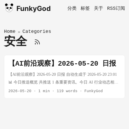
FunkyGod
分类
标签
关于
RSS订阅
Home
Categories
»
安全
【AI前沿观察】2026-05-20 日报
【AI前沿观察】2026-05-20 日报 自动生成于 2026-05-20 23:01
📊 今日推送概览 共推送 1 条重要资讯。今日 AI 行业动态相对
平静，但 OpenAI 在内容溯源安全领域放了一个大招——多层验
2026-05-20
·
1 min
·
119 words
·
FunkyGod
证体系正式落地，标志着 AI 生成内容可追溯性从"行业标准讨
论"进入"工程实践"阶段。 🔵 AI 领域 OpenAI 推出多层内容溯
源体系：C2PA 合规 + Google SynthID 水印 + 公开验证工具 事
实： OpenAI 正式宣布成为 C2PA（内容溯源与真实性联盟）合
规生成产品，其生成的图像内容将携带符合 C2PA 标准的加密