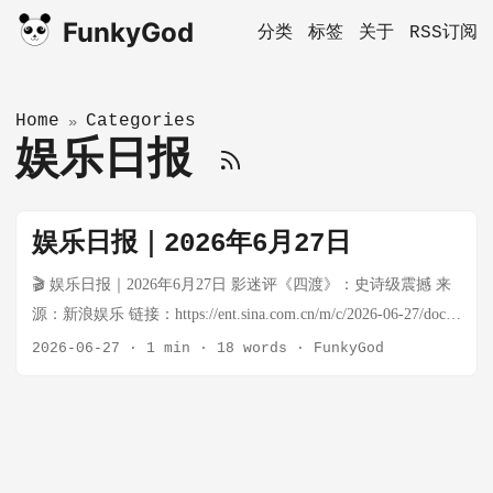
FunkyGod
分类
标签
关于
RSS订阅
Home
Categories
»
娱乐日报
娱乐日报｜2026年6月27日
🎬 娱乐日报｜2026年6月27日 影迷评《四渡》：史诗级震撼 来
源：新浪娱乐 链接：https://ent.sina.com.cn/m/c/2026-06-27/doc-
inievzuq4588099.shtml 电影《四渡》讲述长征时期红军四渡赤水
2026-06-27
·
1 min
·
18 words
·
FunkyGod
的故事，刘烨饰演毛泽东，获影迷高度评价，被誉为主旋律电
影佳作。贵州实景拍摄，叙事简洁易懂，展现战争史上的经典
战例与运动战传奇。有影迷评价"四渡：渡己，渡人，渡苍生，
渡天下"，毛主席和蒋介石对弈的转场也被认为是"电影里最强的
转场"。 影迷评《魔方小姐》：燃爆赛场 来源：新浪娱乐 链