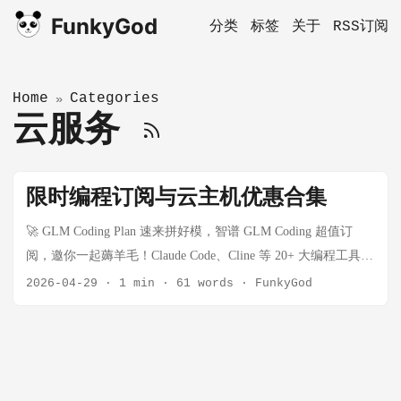
FunkyGod
分类
标签
关于
RSS订阅
Home
Categories
»
云服务
限时编程订阅与云主机优惠合集
🚀 GLM Coding Plan 速来拼好模，智谱 GLM Coding 超值订
阅，邀你一起薅羊毛！Claude Code、Cline 等 20+ 大编程工具无
缝支持，“码力”全开，越拼越爽！立即开拼，享限时惊喜价！
2026-04-29
·
1 min
·
61 words
·
FunkyGod
链接： https://www.bigmodel.cn/glm-coding?ic=RTWWS8HOD6
🔥 火山方舟特惠编程 Plan 方舟 Coding Plan 支持 Doubao、
GLM、DeepSeek、Kimi 等模型，工具不限，现在订阅 折上 9
折，低至 8.9 元，订阅越多越划算！ 立即订阅：
https://volcengine.com/L/vd1xvW2KKgg/ 邀请码：2DSAD6JL ☁️