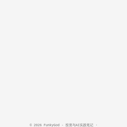
轻量云主机长期优惠 RackNerd 只要 80 元（3 TB 流量、
1 vCPU、50 GB 硬盘） 购买地址：
https://my.racknerd.com/aff.php?aff=14942 CloudCone 超低价轻量
云主机 购买地址： https://app.cloudcone.com/?ref=12332 📢 腾讯
云资源限时福利 有云服务器、CDN、对象存储、网络防护等需
求的朋友，欢迎联系下方腾讯云官方销售 👇 ✅ 内部专属折扣，
价格更优 ✅ 量大可谈，支持定制方案 ✅ 技术咨询与售后无忧
让 AI 编程更高效，让云资源更划算，一键打开技术生产力的全
新可能！
© 2026
FunkyGod - 投资与AI实践笔记
·